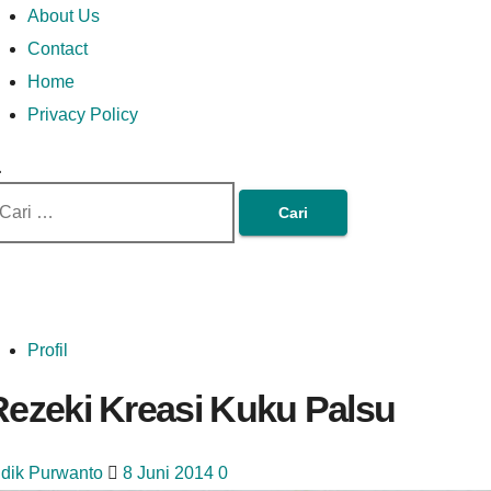
Money In Every Way
Money In Every
imary
Skip
Lets Talk About Money
About Us
enu
to
Contact
content
Home
Way
Privacy Policy
ri
tuk:
Profil
Rezeki Kreasi Kuku Palsu
idik Purwanto
8 Juni 2014
0