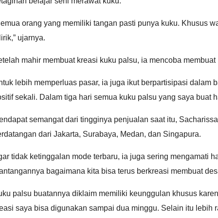
tagihan belajar seni merawat kuku.
emua orang yang memiliki tangan pasti punya kuku. Khusus wan
lirik,” ujarnya.
etelah mahir membuat kreasi kuku palsu, ia mencoba membuat k
tuk lebih memperluas pasar, ia juga ikut berpartisipasi dalam
sitif sekali. Dalam tiga hari semua kuku palsu yang saya buat h
ndapat semangat dari tingginya penjualan saat itu, Sachariss
erdatangan dari Jakarta, Surabaya, Medan, dan Singapura.
ar tidak ketinggalan mode terbaru, ia juga sering mengamati h
antangannya bagaimana kita bisa terus berkreasi membuat desa
ku palsu buatannya diklaim memiliki keunggulan khusus karena
easi saya bisa digunakan sampai dua minggu. Selain itu lebih 