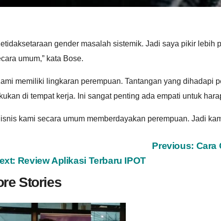
etidaksetaraan gender masalah sistemik. Jadi saya pikir lebi
ecara umum,” kata Bose.
Kami memiliki lingkaran perempuan. Tantangan yang dihadapi
kukan di tempat kerja. Ini sangat penting ada empati untuk ha
isnis kami secara umum memberdayakan perempuan. Jadi kami be
ost
Previous:
Cara
ext:
Review Aplikasi Terbaru IPOT
avigation
re Stories