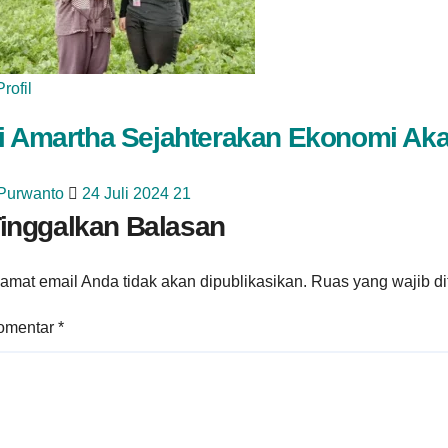
Profil
i Amartha Sejahterakan Ekonomi Ak
 Purwanto
24 Juli 2024
21
inggalkan Balasan
amat email Anda tidak akan dipublikasikan.
Ruas yang wajib d
omentar
*