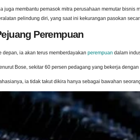
ia juga membantu pemasok mitra perusahaan memutar bisnis me
ralatan pelindung diri, yang saat ini kekurangan pasokan secar
Pejuang Perempuan
e depan, ia akan terus memberdayakan
perempuan
dalam indus
nurut Bose, sekitar 60 persen pedagang yang bekerja dengan Z
hasianya, ia tidak takut dikira hanya sebagai bawahan seoran