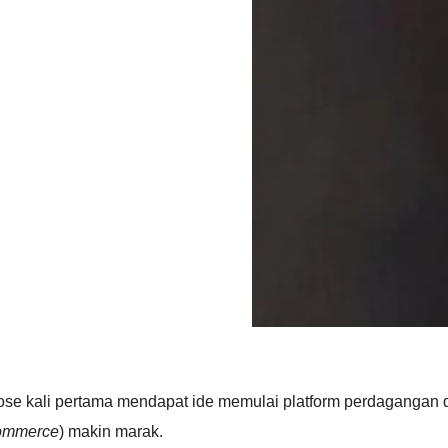
ose kali pertama mendapat ide memulai platform perdagangan d
ommerce
) makin marak.