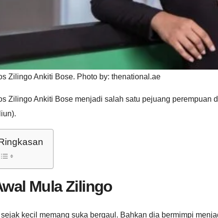
s Zilingo Ankiti Bose. Photo by: thenational.ae
s Zilingo Ankiti Bose menjadi salah satu pejuang perempuan di
iliun).
Ringkasan
wal Mula Zilingo
a sejak kecil memang suka bergaul. Bahkan dia bermimpi menj