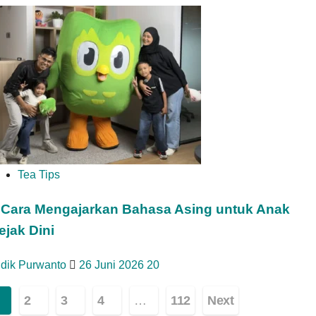
Tea Tips
 Cara Mengajarkan Bahasa Asing untuk Anak
ejak Dini
idik Purwanto
26 Juni 2026
20
ginasi
2
3
4
…
112
Next