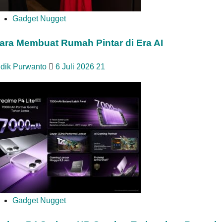
Gadget Nugget
ara Membuat Rumah Pintar di Era AI
idik Purwanto
6 Juli 2026
21
Gadget Nugget