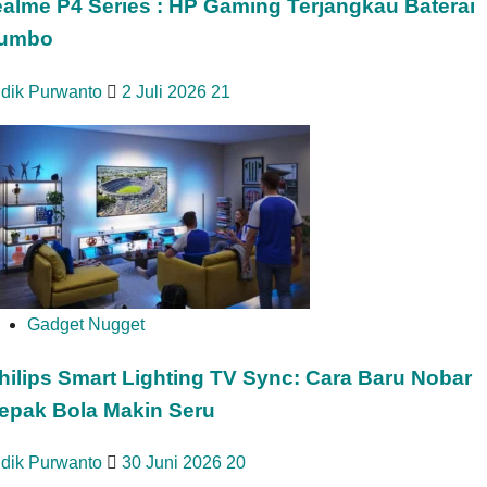
ealme P4 Series : HP Gaming Terjangkau Baterai
umbo
idik Purwanto
2 Juli 2026
21
Gadget Nugget
hilips Smart Lighting TV Sync: Cara Baru Nobar
epak Bola Makin Seru
idik Purwanto
30 Juni 2026
20