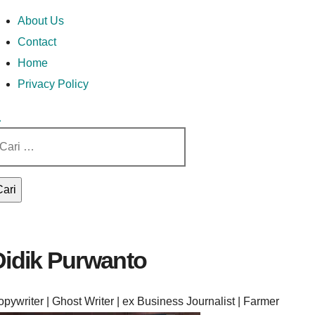
Skip
Money In Every
Lets Talk About Money
Money In Every Way
imary
About Us
to
enu
Contact
content
Home
Way
Privacy Policy
ri
tuk:
Didik Purwanto
pywriter | Ghost Writer | ex Business Journalist | Farmer