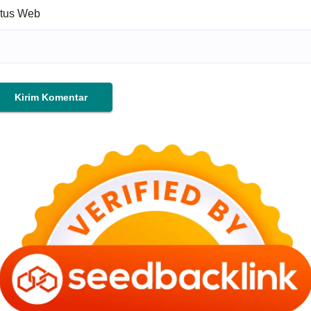
itus Web