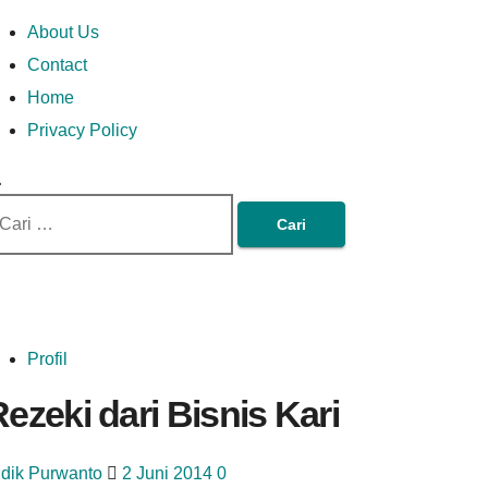
Skip
Money In Every
Lets Talk About Money
Money In Every Way
imary
About Us
to
enu
Contact
content
Home
Way
Privacy Policy
ri
tuk:
Profil
ezeki dari Bisnis Kari
idik Purwanto
2 Juni 2014
0