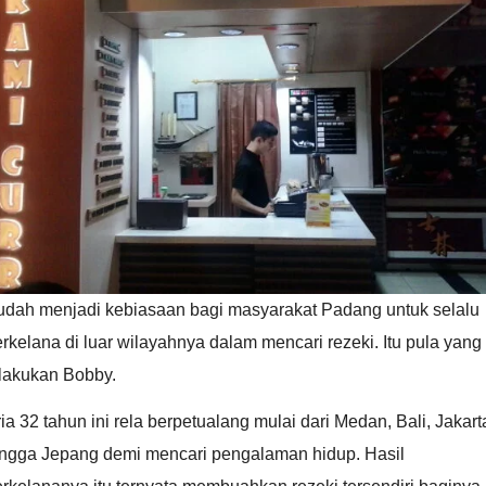
udah menjadi kebiasaan bagi masyarakat Padang untuk selalu
rkelana di luar wilayahnya dalam mencari rezeki. Itu pula yang
ilakukan Bobby.
ia 32 tahun ini rela berpetualang mulai dari Medan, Bali, Jakart
ingga Jepang demi mencari pengalaman hidup. Hasil