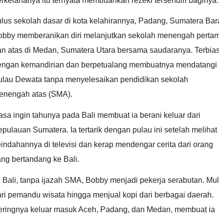
rkelananya itu ternyata membuahkan rezeki tersendiri baginya.
lus sekolah dasar di kota kelahirannya, Padang, Sumatera Bara
obby memberanikan diri melanjutkan sekolah menengah perta
an atas di Medan, Sumatera Utara bersama saudaranya. Terbia
engan kemandirian dan berpetualang membuatnya mendatangi
ulau Dewata tanpa menyelesaikan pendidikan sekolah
enengah atas (SMA).
sa ingin tahunya pada Bali membuat ia berani keluar dari
pulauan Sumatera. Ia tertarik dengan pulau ini setelah melihat
indahannya di televisi dan kerap mendengar cerita dari orang
ng bertandang ke Bali.
 Bali, tanpa ijazah SMA, Bobby menjadi pekerja serabutan. Mul
ri pemandu wisata hingga menjual kopi dari berbagai daerah.
eringnya keluar masuk Aceh, Padang, dan Medan, membuat ia