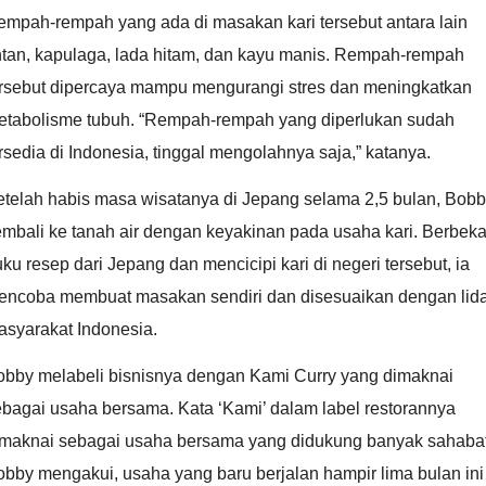
empah-rempah yang ada di masakan kari tersebut antara lain
intan, kapulaga, lada hitam, dan kayu manis. Rempah-rempah
ersebut dipercaya mampu mengurangi stres dan meningkatkan
etabolisme tubuh. “Rempah-rempah yang diperlukan sudah
rsedia di Indonesia, tinggal mengolahnya saja,” katanya.
etelah habis masa wisatanya di Jepang selama 2,5 bulan, Bob
mbali ke tanah air dengan keyakinan pada usaha kari. Berbeka
ku resep dari Jepang dan mencicipi kari di negeri tersebut, ia
encoba membuat masakan sendiri dan disesuaikan dengan lid
asyarakat Indonesia.
obby melabeli bisnisnya dengan Kami Curry yang dimaknai
bagai usaha bersama. Kata ‘Kami’ dalam label restorannya
imaknai sebagai usaha bersama yang didukung banyak sahabat
bby mengakui, usaha yang baru berjalan hampir lima bulan ini