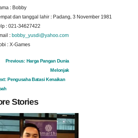
ama : Bobby
empat dan tanggal lahir : Padang, 3 November 1981
elp : 021-34627422
mail :
bobby_yusdi@yahoo.com
obi : X-Games
ost
Previous:
Harga Pangan Dunia
Melonjak
avigation
ext:
Pengusaha Batasi Kenaikan
pah
re Stories