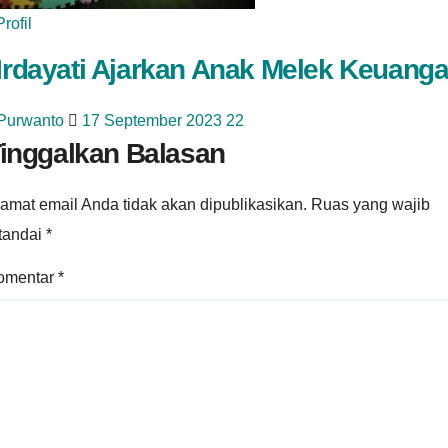
Profil
 Irdayati Ajarkan Anak Melek Keuang
 Purwanto
17 September 2023
22
inggalkan Balasan
amat email Anda tidak akan dipublikasikan.
Ruas yang wajib
itandai
*
omentar
*