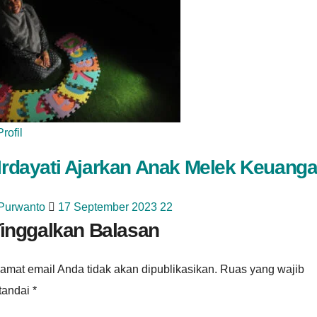
Profil
 Irdayati Ajarkan Anak Melek Keuang
 Purwanto
17 September 2023
22
inggalkan Balasan
amat email Anda tidak akan dipublikasikan.
Ruas yang wajib
itandai
*