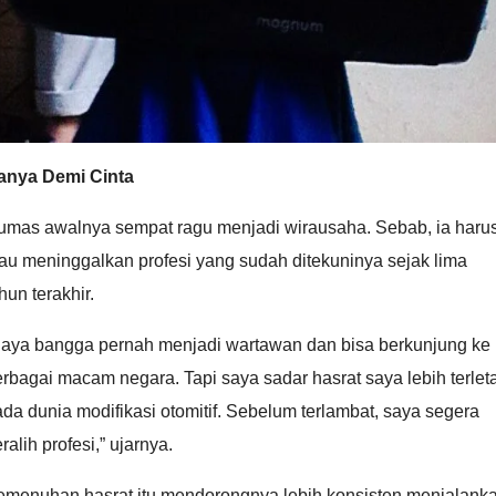
anya Demi Cinta
umas awalnya sempat ragu menjadi wirausaha. Sebab, ia haru
au meninggalkan profesi yang sudah ditekuninya sejak lima
hun terakhir.
Saya bangga pernah menjadi wartawan dan bisa berkunjung ke
rbagai macam negara. Tapi saya sadar hasrat saya lebih terlet
da dunia modifikasi otomitif. Sebelum terlambat, saya segera
ralih profesi,” ujarnya.
emenuhan hasrat itu mendorongnya lebih konsisten menjalank