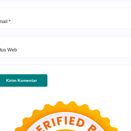
mail
*
itus Web