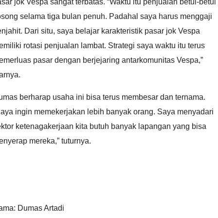
sar jok Vespa sangat terbatas. “Waktu itu penjualan betul-betul
osong selama tiga bulan penuh. Padahal saya harus menggaji
njahit. Dari situ, saya belajar karakteristik pasar jok Vespa
miliki rotasi penjualan lambat. Strategi saya waktu itu terus
emerluas pasar dengan berjejaring antarkomunitas Vespa,”
arnya.
umas berharap usaha ini bisa terus membesar dan ternama.
Saya ingin memekerjakan lebih banyak orang. Saya menyadari
ktor ketenagakerjaan kita butuh banyak lapangan yang bisa
nyerap mereka,” tuturnya.
ama: Dumas Artadi