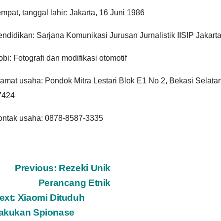
mpat, tanggal lahir: Jakarta, 16 Juni 1986
ndidikan: Sarjana Komunikasi Jurusan Jurnalistik IISIP Jakart
bi: Fotografi dan modifikasi otomotif
amat usaha: Pondok Mitra Lestari Blok E1 No 2, Bekasi Selata
7424
ontak usaha: 0878-8587-3335
ost
Previous:
Rezeki Unik
Perancang Etnik
avigation
ext:
Xiaomi Dituduh
akukan Spionase