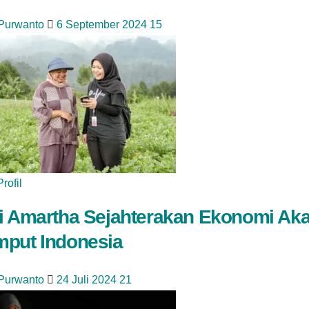
 Purwanto
6 September 2024
15
Profil
i Amartha Sejahterakan Ekonomi Aka
put Indonesia
 Purwanto
24 Juli 2024
21