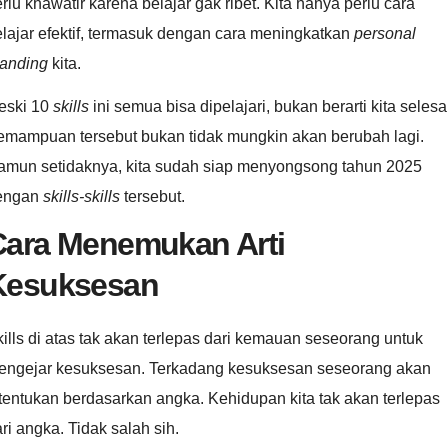
rlu khawatir karena belajar gak ribet. Kita hanya perlu cara
lajar efektif, termasuk dengan cara meningkatkan
personal
randing
kita.
eski 10
skills
ini semua bisa dipelajari, bukan berarti kita selesa
emampuan tersebut bukan tidak mungkin akan berubah lagi.
amun setidaknya, kita sudah siap menyongsong tahun 2025
engan
skills-skills
tersebut.
Cara Menemukan Arti
Kesuksesan
ills di atas tak akan terlepas dari kemauan seseorang untuk
engejar kesuksesan. Terkadang kesuksesan seseorang akan
tentukan berdasarkan angka. Kehidupan kita tak akan terlepas
ri angka. Tidak salah sih.