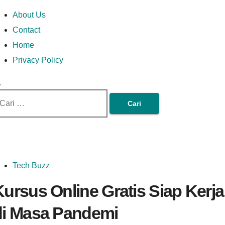
Skip
Money In Every
Lets Talk About Money
Money In Every Way
imary
About Us
to
enu
Contact
content
Home
Way
Privacy Policy
ri
tuk:
Tech Buzz
ursus Online Gratis Siap Kerja
di Masa Pandemi