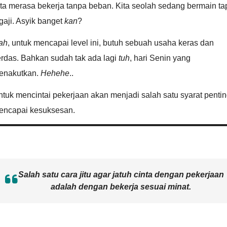
ta merasa bekerja tanpa beban. Kita seolah sedang bermain ta
gaji. Asyik banget
kan
?
ah
, untuk mencapai level ini, butuh sebuah usaha keras dan
erdas. Bahkan sudah tak ada lagi
tuh
, hari Senin yang
enakutkan.
Hehehe
..
tuk mencintai pekerjaan akan menjadi salah satu syarat penti
encapai kesuksesan.
Salah satu cara jitu agar jatuh cinta dengan pekerjaan
adalah dengan bekerja sesuai minat.