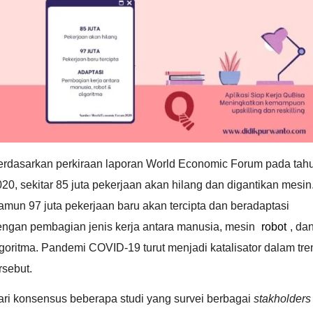
erdasarkan perkiraan laporan World Economic Forum pada tah
20, sekitar 85 juta pekerjaan akan hilang dan digantikan mesin
mun 97 juta pekerjaan baru akan tercipta dan beradaptasi
engan pembagian jenis kerja antara manusia, mesin
robot
, da
goritma. Pandemi COVID-19 turut menjadi katalisator dalam tre
rsebut.
ari konsensus beberapa studi yang survei berbagai
stakholders