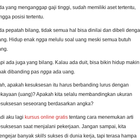
a yang menganggap gaji tinggi, sudah memiliki aset tertentu,
ngga posisi tertentu.
a pepatah bilang, tidak semua hal bisa dinilai dan dibeli deng
ang. Hidup enak
ngga
melulu soal uang meski semua butuh
ang.
pi ada juga yang bilang. Kalau ada duit, bisa bikin hidup makin
nak dibanding pas
ngga
ada uang.
ah
, apakah kesuksesan itu harus berbanding lurus dengan
ekayaan (uang)? Apakah kita selalu membandingkan ukuran
esuksesan seseorang berdasarkan angka?
di aku lagi
kursus online gratis
tentang cara menemukan arti
suksesan saat menjalani pekerjaan. Jangan sampai, kita
engejar banyak
skills
sukses di dunia kerja, tapi terasa hampa