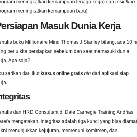
program meningkatkan kemampuan tenaga kerja) dan
reskilling
program meningkatkan kemampuan baru).
Persiapan Masuk Dunia Kerja
nulis buku Millionaire Mind Thomas J Stanley bilang, ada 10 h
ang perlu kita persiapkan sebelum dan saat memasuki dunia
rja. Apa saja?
u sarikan dari ikut
kursus online gratis
nih
dari aplikasi siap
rja.
ntegritas
enulis dan HRD Consultant di Dale Carnegie Training Andrias
refa mengatakan, integritas adalah tiga kunci yang bisa diamat
akni menunjukkan kejujuran, memenuhi komitmen, dan