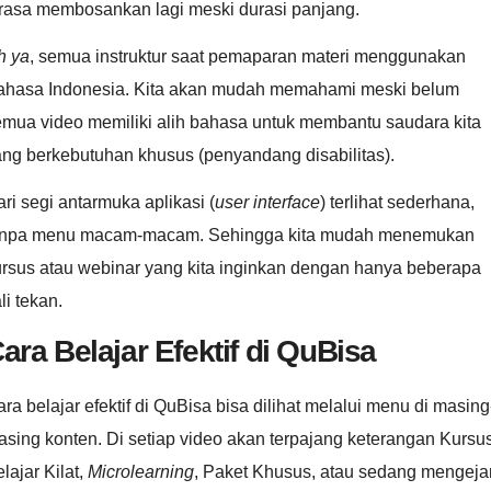
erasa membosankan lagi meski durasi panjang.
h ya
, semua instruktur saat pemaparan materi menggunakan
ahasa Indonesia. Kita akan mudah memahami meski belum
emua video memiliki alih bahasa untuk membantu saudara kita
ang berkebutuhan khusus (penyandang disabilitas).
ri segi antarmuka aplikasi (
user interface
) terlihat sederhana,
anpa menu macam-macam. Sehingga kita mudah menemukan
ursus atau webinar yang kita inginkan dengan hanya beberapa
li tekan.
ara Belajar Efektif di QuBisa
ra belajar efektif di QuBisa bisa dilihat melalui menu di masing
sing konten. Di setiap video akan terpajang keterangan Kursus
lajar Kilat,
Microlearning
, Paket Khusus, atau sedang mengeja