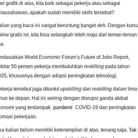
ri grafik di atas, kita baik sebagai pekerja atau sebagai
irausahawan, apakah sudah memiliki
skills
tersebut?
lian yang baca ini sangat beruntung banget
deh
. Dengan kurs
line gratis ini, kita bisa selangkah lebih maju dari teman-teman
ta.
erdasarkan World Economic Forum’s Future of Jobs Report,
ekitar 50 persen pekerja membutuhkan
reskilling
pada tahun
025, khususnya dengan adopsi peningkatan teknologi.
kerja tersebut juga dituntut
upskilling
dan
reskilling
dalam lima
hun ke depan. Hal ini seiring dengan disrupsi ganda akibat
konomi yang terdampak
pandemi
COVID-19 dan peningkatan
tomasi pekerjaan.
ka kalian belum memiliki keterampilan di atas, tenang saja. Tak