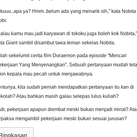
Akuuu..apa ya? Hmm..belum ada yang menarik sih,” kata Nobita
obi.
alau kamu mau jadi karyawan di tokoku juga boleh kok Nobita,
ta Giant sambil disambut tawa teman sekelas Nobita.
ulah sekelumit cerita film Doraemon pada episode “Mencari
ekerjaan Yang Menyenangkan”. Sebuah pertanyaan mudah teta
ikin kepala mau pecah untuk menjawabnya.
entunya, kita sudah pernah mendapatkan pertanyaan itu
kan
di
ekolah? Atau bahkan masih galau selepas lulus kuliah?
adi, pekerjaan apapun diembat meski bukan menjadi minat? At
erpaksa mengambil pekerjaan meski bukan sesuai jurusan?
Ringkasan