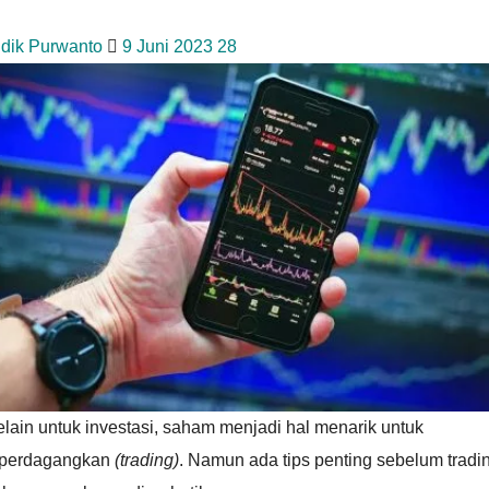
idik Purwanto
9 Juni 2023
28
lain untuk investasi, saham menjadi hal menarik untuk
iperdagangkan
(trading)
. Namun ada tips penting sebelum tradi