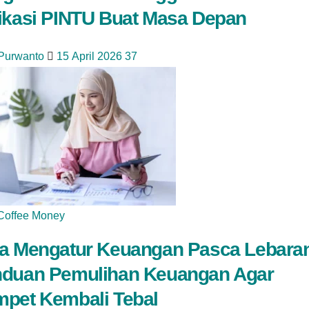
ikasi PINTU Buat Masa Depan
 Purwanto
15 April 2026
37
Coffee Money
a Mengatur Keuangan Pasca Lebara
duan Pemulihan Keuangan Agar
pet Kembali Tebal