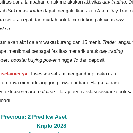
silitas dana tambahan untuk melakukan aktivitas
day trading
. Di
aib Sekuritas,
trader
dapat mengaktifkan akun Ajaib Day Tradin
tra secara cepat dan mudah untuk mendukung aktivitas
day
ading
.
un akan aktif dalam waktu kurang dari 15 menit.
Trader
langsu
pat menikmati berbagai fasilitas menarik untuk
day trading
perti
booster buying power
hingga 7x dari deposit.
isclaimer ya
: Investasi saham mengandung risiko dan
eluruhnya menjadi tanggung jawab pribadi. Harga saham
erﬂuktuasi secara
real-time
. Harap berinvestasi sesuai keputus
ibadi.
ost
Previous:
2 Prediksi Aset
Kripto 2023
avigation