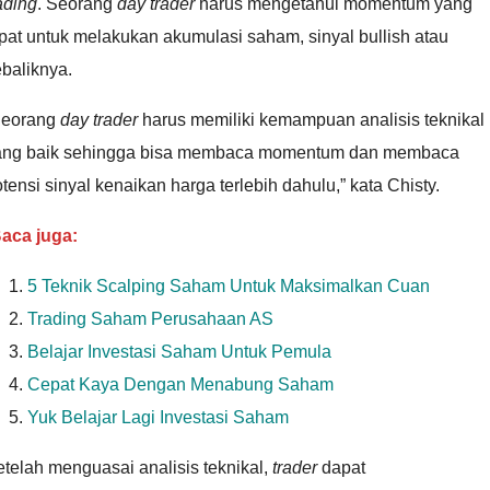
ading
. Seorang
day trader
harus mengetahui momentum yang
pat untuk melakukan akumulasi saham, sinyal bullish atau
baliknya.
Seorang
day trader
harus memiliki kemampuan analisis teknikal
ang baik sehingga bisa membaca momentum dan membaca
tensi sinyal kenaikan harga terlebih dahulu,” kata Chisty.
aca juga:
5 Teknik Scalping Saham Untuk Maksimalkan Cuan
Trading Saham Perusahaan AS
Belajar Investasi Saham Untuk Pemula
Cepat Kaya Dengan Menabung Saham
Yuk Belajar Lagi Investasi Saham
telah menguasai analisis teknikal,
trader
dapat