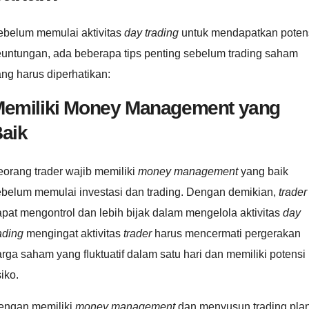
ebelum memulai aktivitas
day trading
untuk mendapatkan poten
euntungan, ada beberapa tips penting sebelum trading saham
ng harus diperhatikan:
emiliki Money Management yang
aik
orang trader wajib memiliki
money management
yang baik
ebelum memulai investasi dan trading. Dengan demikian,
trader
pat mengontrol dan lebih bijak dalam mengelola aktivitas
day
ading
mengingat aktivitas
trader
harus mencermati pergerakan
rga saham yang ﬂuktuatif dalam satu hari dan memiliki potensi
siko.
engan memiliki
money management
dan menyusun trading pla