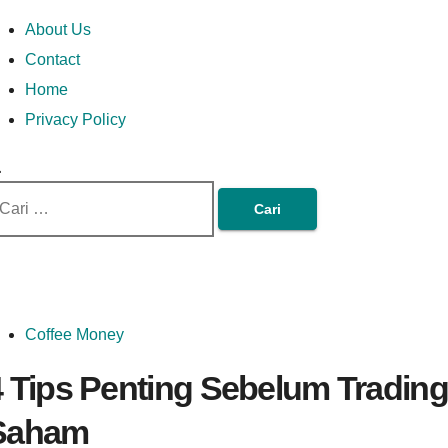
Skip
Money In Every
Lets Talk About Money
Money In Every Way
imary
About Us
to
enu
Contact
content
Home
Way
Privacy Policy
ri
tuk:
Coffee Money
4 Tips Penting Sebelum Trading
Saham