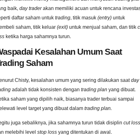
ang baik,
day trader
akan memiliki acuan untuk rencana investas
perti daftar saham untuk
trading
, titik masuk
(entry)
untuk
mbeli saham, titik keluar
(exit)
untuk menjual saham, dan titik
c
ss
ketika harga sahamnya turun.
aspadai Kesalahan Umum Saat
rading Saham
enurut Chisty, kesalahan umum yang sering dilakukan saat
day
ading
adalah tidak konsisten dengan
trading plan
yang dibuat.
tika saham yang dipilih naik, biasanya trader terbuai sampai
lewati level target yang dibuat dalam
trading plan.
gitu juga sebaliknya, jika sahamnya turun tidak disiplin
cut los
n melebihi level
stop loss
yang ditentukan di awal.