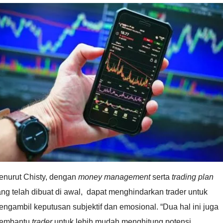
enurut Chisty, dengan
money management
serta
trading plan
ng telah dibuat di awal, dapat menghindarkan trader untuk
ngambil keputusan subjektif dan emosional. “Dua hal ini juga
embantu
trader
untuk lebih mudah menghitung potensi