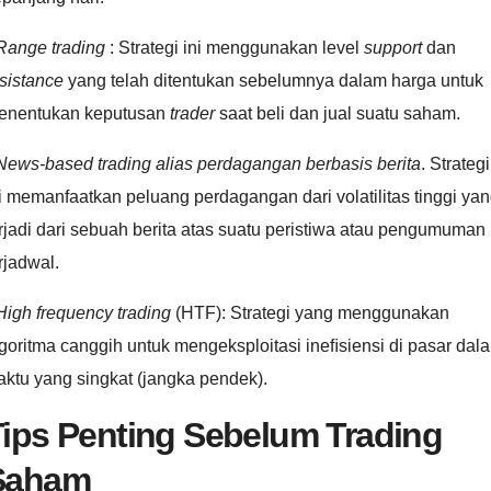
Range trading
: Strategi ini menggunakan level
support
dan
sistance
yang telah ditentukan sebelumnya dalam harga untuk
enentukan keputusan
trader
saat beli dan jual suatu saham.
News-based trading alias perdagangan berbasis berita
. Strategi
i memanfaatkan peluang perdagangan dari volatilitas tinggi ya
rjadi dari sebuah berita atas suatu peristiwa atau pengumuman
rjadwal.
High frequency trading
(HTF): Strategi yang menggunakan
goritma canggih untuk mengeksploitasi ineﬁsiensi di pasar dal
ktu yang singkat (jangka pendek).
ips Penting Sebelum Trading
Saham