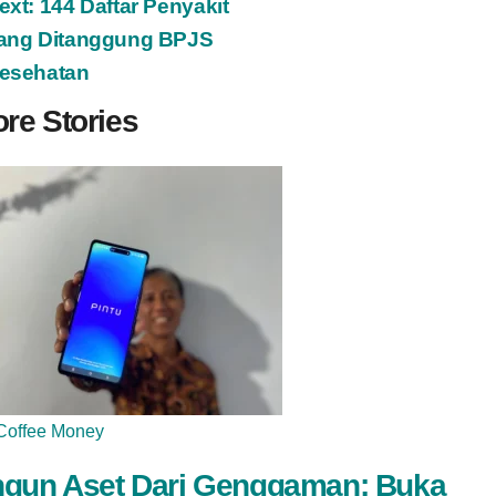
ext:
144 Daftar Penyakit
ang Ditanggung BPJS
esehatan
re Stories
Coffee Money
gun Aset Dari Genggaman: Buka