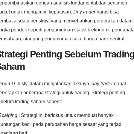
engombinasikan dengan analisis fundamental dan sentimen
arket untuk mengambil keputusan.
Day trader
harus bisa
embaca suatu peristiwa yang menyebabkan pergerakan dalam
angka pendek seperti pengumuman statistik ekonomi, pendapat
erusahaan, ataupun pengumuman suku bunga bank sentral.
trategi Penting Sebelum Tradin
Saham
enurut Chisty, dalam menjalankan aksinya,
day
trader
dapat
nerapkan beberapa strategi untuk trading. Strategi penting
belum trading saham seperti:
Scalping
: Strategi ini berfokus untuk membuat banyak
untungan kecil pada perubahan harga sesaat yang terjadi
panjang hari.