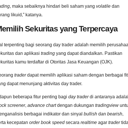
ading
, maka sebaiknya hindari beli saham yang
volatile
dan
rang likuid,” katanya.
emilih Sekuritas yang Terpercaya
l terpenting bagi seorang day trader adalah memilih perusaha
kuritas dan aplikasi
trading
yang dapat diandalkan. Pastikan
kuritas kamu terdaftar di Otoritas Jasa Keuangan (OJK).
eorang
trader
dapat memilih aplikasi saham dengan berbagai ﬁt
ng dapat menunjang aktivitas day trader.
dapun beberapa ﬁtur penting bagi
day trader
di antaranya adala
ock screener
,
advance chart
dengan dukungan
tradingview
unt
nganalisis berbagai indikator dan sinyal
bullish
dan
bearish
,
erta kecepatan
order book speed
secara
realtime
agar
trader
tid