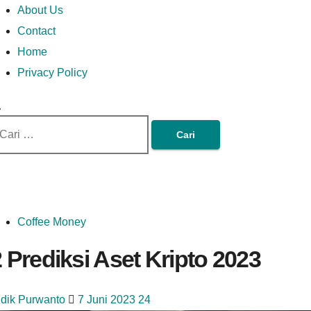
Money In Every Way
Money In Every
imary
Skip
Lets Talk About Money
About Us
enu
to
Contact
content
Home
Way
Privacy Policy
ri
tuk:
Coffee Money
 Prediksi Aset Kripto 2023
idik Purwanto
7 Juni 2023
24