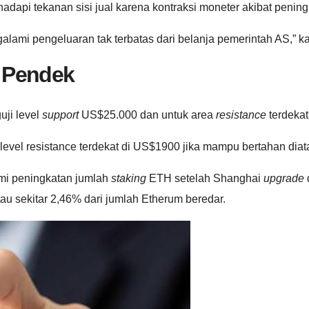
dapi tekanan sisi jual karena kontraksi moneter akibat peningk
lami pengeluaran tak terbatas dari belanja pemerintah AS,” ka
a Pendek
uji level
support
US$25.000 dan untuk area
resistance
terdekat
evel resistance terdekat di US$1900 jika mampu bertahan dia
ami peningkatan jumlah
staking
ETH setelah Shanghai
upgrade
atau sekitar 2,46% dari jumlah Etherum beredar.