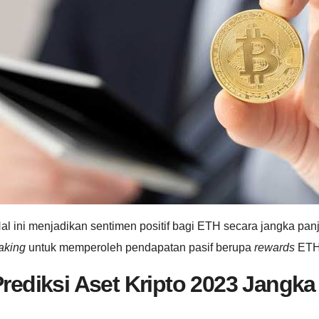
al ini menjadikan sentimen positif bagi ETH secara jangka pa
aking
untuk memperoleh pendapatan pasif berupa
rewards
ETH,
rediksi Aset Kripto 2023 Jangk