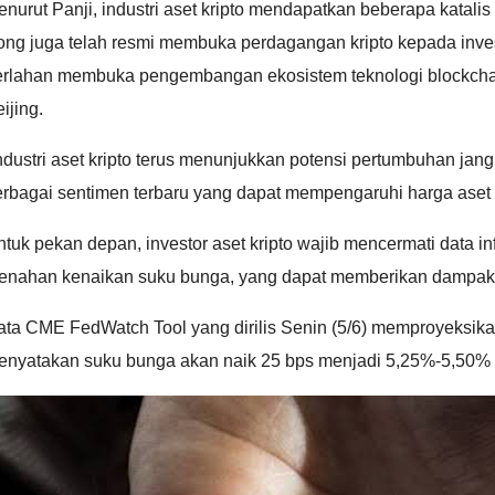
nurut Panji, industri aset kripto mendapatkan beberapa katal
ng juga telah resmi membuka perdagangan kripto kepada invest
erlahan membuka pengembangan ekosistem teknologi blockchain 
ijing.
ndustri aset kripto terus menunjukkan potensi pertumbuhan ja
rbagai sentimen terbaru yang dapat mempengaruhi harga aset kr
tuk pekan depan, investor aset kripto wajib mencermati data 
enahan kenaikan suku bunga, yang dapat memberikan dampak p
ta CME FedWatch Tool yang dirilis Senin (5/6) memproyeksikan
enyatakan suku bunga akan naik 25 bps menjadi 5,25%-5,50% p