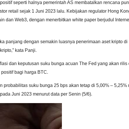
is positif seperti halnya pemerintah AS membatalkan rencana p
or retail sejak 1 Juni 2023 lalu. Kebijakan regulator Hong K
dan Web3, dengan menerbitkan white paper berjudul Internet 
ngka panjang dengan semakin luasnya penerimaan aset kripto d
ipto,” kata Panji.
inflasi dan keputusan suku bunga acuan The Fed yang akan ril
ositif bagi harga BTC.
 probabilitas suku bunga 25 bps akan tetap di 5,00% – 5,25% 
ada Juni 2023 menurut data per Senin (5/6).