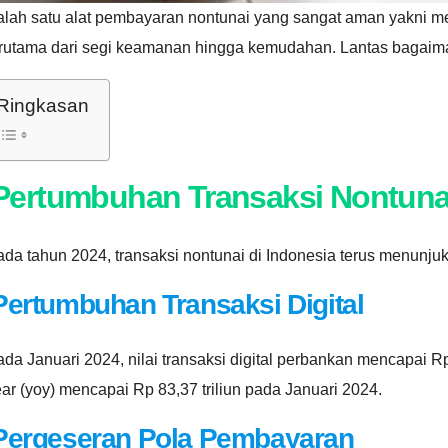
alah satu alat pembayaran nontunai yang sangat aman yakni m
erutama dari segi keamanan hingga kemudahan. Lantas bagaima
Ringkasan
Pertumbuhan Transaksi Nontunai
da tahun 2024, transaksi nontunai di Indonesia terus menunju
Pertumbuhan Transaksi Digital
da Januari 2024, nilai transaksi digital perbankan mencapai R
ar (yoy) mencapai Rp 83,37 triliun pada Januari 2024.
Pergeseran Pola Pembayaran