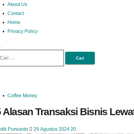
Money In Every Way
Money In Every
imary
Skip
Lets Talk About Money
About Us
enu
to
Contact
content
Home
Way
Privacy Policy
ri
tuk:
Coffee Money
 Alasan Transaksi Bisnis Lewa
idik Purwanto
29 Agustus 2024
20