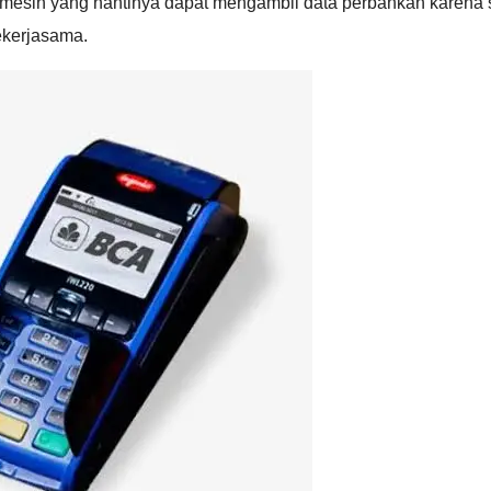
h mesin yang nantinya dapat mengambil data perbankan karena
ekerjasama.