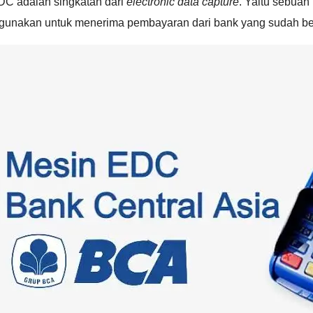
DC adalah singkatan dari
electronic data capture
. Yaitu sebua
igunakan untuk menerima pembayaran dari bank yang sudah b