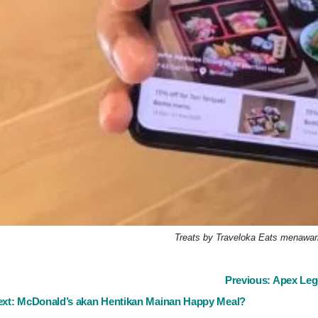
Treats by Traveloka Eats menawa
ost
Previous:
Apex Leg
ext:
McDonald’s akan Hentikan Mainan Happy Meal?
avigation