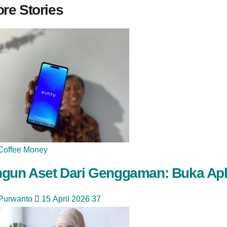
re Stories
Coffee Money
gun Aset Dari Genggaman: Buka Apl
 Purwanto
15 April 2026
37