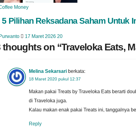
Coffee Money
 5 Pilihan Reksadana Saham Untuk I
 Purwanto
17 Maret 2026
20
 thoughts on “
Traveloka Eats, M
Melina Sekarsari
berkata:
18 Maret 2020 pukul 12:37
Makan pakai Treats by Traveloka Eats berarti do
di Traveloka juga.
Kalau makan enak pakai Treats ini, tanggalnya be
Reply