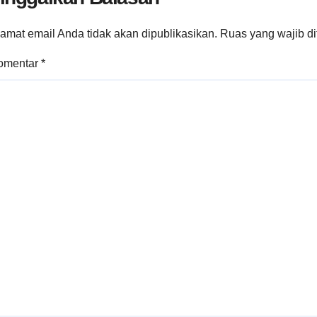
amat email Anda tidak akan dipublikasikan.
Ruas yang wajib d
omentar
*