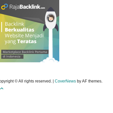
pyright © All rights reserved.
|
CoverNews
by AF themes.