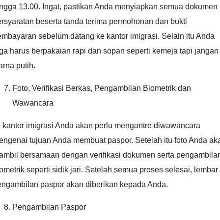
ingga 13.00. Ingat, pastikan Anda menyiapkan semua dokumen
rsyaratan beserta tanda terima permohonan dan bukti
mbayaran sebelum datang ke kantor imigrasi. Selain itu Anda
ga harus berpakaian rapi dan sopan seperti kemeja tapi jangan
rna putih.
Foto, Verifikasi Berkas, Pengambilan Biometrik dan
Wawancara
i kantor imigrasi Anda akan perlu mengantre diwawancara
engenai tujuan Anda membuat paspor. Setelah itu foto Anda ak
iambil bersamaan dengan verifikasi dokumen serta pengambila
ometrik seperti sidik jari. Setelah semua proses selesai, lembar
engambilan paspor akan diberikan kepada Anda.
Pengambilan Paspor