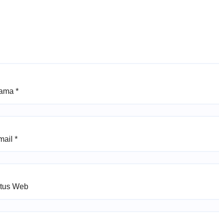
ama
*
mail
*
itus Web