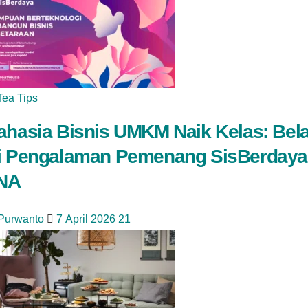
Tea Tips
ahasia Bisnis UMKM Naik Kelas: Bela
i Pengalaman Pemenang SisBerdaya
NA
 Purwanto
7 April 2026
21