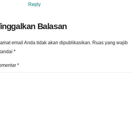
Reply
inggalkan Balasan
amat email Anda tidak akan dipublikasikan.
Ruas yang wajib
itandai
*
omentar
*