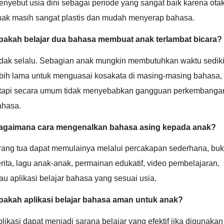
nyebut usia dini sebagai periode yang sangat baik karena ota
nak masih sangat plastis dan mudah menyerap bahasa.
pakah belajar dua bahasa membuat anak terlambat bicara?
idak selalu. Sebagian anak mungkin membutuhkan waktu sediki
ebih lama untuk menguasai kosakata di masing-masing bahasa,
etapi secara umum tidak menyebabkan gangguan perkembanga
ahasa.
agaimana cara mengenalkan bahasa asing kepada anak?
rang tua dapat memulainya melalui percakapan sederhana, bu
rita, lagu anak-anak, permainan edukatif, video pembelajaran,
au aplikasi belajar bahasa yang sesuai usia.
pakah aplikasi belajar bahasa aman untuk anak?
likasi dapat menjadi sarana belajar yang efektif jika digunakan