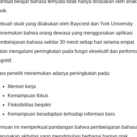
nfaat belajar bahasa ternyata tidak hanya dirasakan oleh anak
nak.
buah studi yang dilakukan oleh Baycrest dan York University
enemukan bahwa orang dewasa yang menggunakan aplikasi
mbelajaran bahasa sekitar 30 menit setiap hari selama empat
ulan mengalami peningkatan pada fungsi eksekutif dan perform
gnitif.
ara peneliti menemukan adanya peningkatan pada:
Memori kerja
Kemampuan fokus
Fleksibilitas berpikir
Kemampuan beradaptasi terhadap informasi baru
emuan ini memperkuat pandangan bahwa pembelajaran bahas
rupakan aktivitas yang menstimulasi berbagai bagian otak