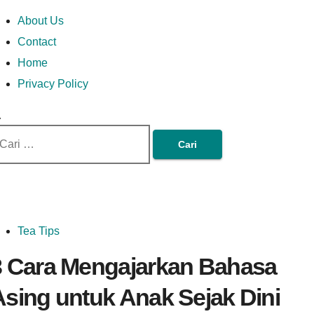
Skip
Money In Every
Lets Talk About Money
Money In Every Way
imary
About Us
to
enu
Contact
content
Home
Way
Privacy Policy
ri
tuk:
Tea Tips
3 Cara Mengajarkan Bahasa
Asing untuk Anak Sejak Dini