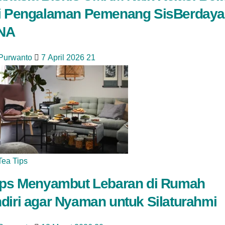
i Pengalaman Pemenang SisBerdaya
NA
 Purwanto
7 April 2026
21
Tea Tips
ips Menyambut Lebaran di Rumah
diri agar Nyaman untuk Silaturahmi