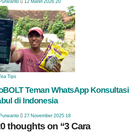
 Purwanto
12 Maret 2026
20
Tea Tips
oBOLT Teman WhatsApp Konsultasi
bul di Indonesia
 Purwanto
27 November 2025
18
0 thoughts on “
3 Cara