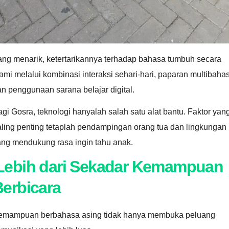
ang menarik, ketertarikannya terhadap bahasa tumbuh secara
ami melalui kombinasi interaksi sehari-hari, paparan multibaha
n penggunaan sarana belajar digital.
gi Gosra, teknologi hanyalah salah satu alat bantu. Faktor yan
aling penting tetaplah pendampingan orang tua dan lingkungan
ang mendukung rasa ingin tahu anak.
Lebih dari Sekadar Kemampuan
erbicara
emampuan berbahasa asing tidak hanya membuka peluang