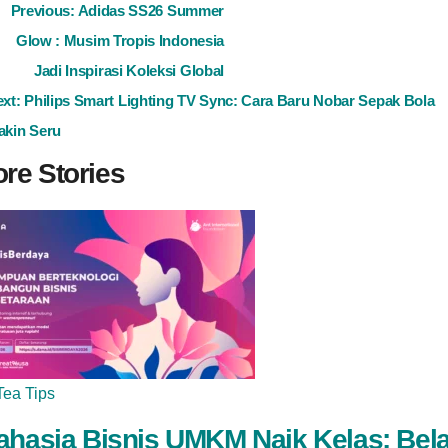
ost
Previous:
Adidas SS26 Summer
Glow : Musim Tropis Indonesia
avigation
Jadi Inspirasi Koleksi Global
ext:
Philips Smart Lighting TV Sync: Cara Baru Nobar Sepak Bola
akin Seru
re Stories
Tea Tips
ahasia Bisnis UMKM Naik Kelas: Bela