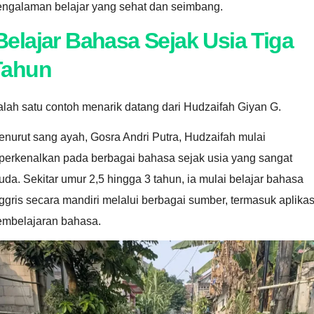
engalaman belajar yang sehat dan seimbang.
Belajar Bahasa Sejak Usia Tiga
Tahun
lah satu contoh menarik datang dari Hudzaifah Giyan G.
nurut sang ayah, Gosra Andri Putra, Hudzaifah mulai
iperkenalkan pada berbagai bahasa sejak usia yang sangat
da. Sekitar umur 2,5 hingga 3 tahun, ia mulai belajar bahasa
ggris secara mandiri melalui berbagai sumber, termasuk aplikas
embelajaran bahasa.