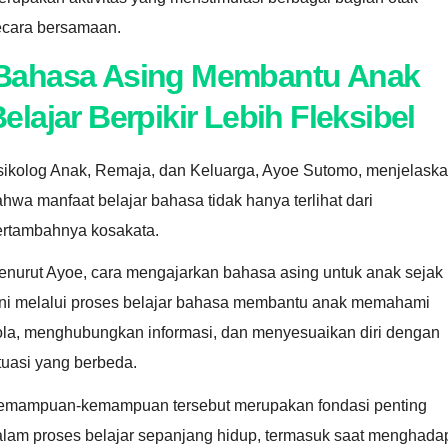
ecara bersamaan.
Bahasa Asing Membantu Anak
elajar Berpikir Lebih Fleksibel
sikolog Anak, Remaja, dan Keluarga, Ayoe Sutomo, menjelask
hwa manfaat belajar bahasa tidak hanya terlihat dari
ertambahnya kosakata.
enurut Ayoe, cara mengajarkan bahasa asing untuk anak sejak
ini melalui proses belajar bahasa membantu anak memahami
ola, menghubungkan informasi, dan menyesuaikan diri dengan
tuasi yang berbeda.
emampuan-kemampuan tersebut merupakan fondasi penting
alam proses belajar sepanjang hidup, termasuk saat menghada