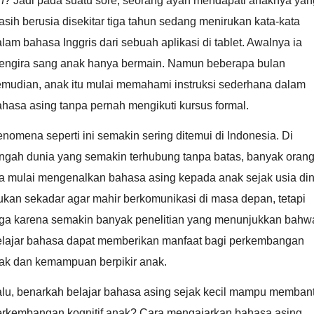
h
? Jadi pada suatu sore, seorang ayah mendapati anaknya yan
sih berusia disekitar tiga tahun sedang menirukan kata-kata
lam bahasa Inggris dari sebuah aplikasi di tablet. Awalnya ia
engira sang anak hanya bermain. Namun beberapa bulan
emudian, anak itu mulai memahami instruksi sederhana dalam
hasa asing tanpa pernah mengikuti kursus formal.
nomena seperti ini semakin sering ditemui di Indonesia. Di
engah dunia yang semakin terhubung tanpa batas, banyak oran
a mulai mengenalkan bahasa asing kepada anak sejak usia din
ukan sekadar agar mahir berkomunikasi di masa depan, tetapi
uga karena semakin banyak penelitian yang menunjukkan bahw
elajar bahasa dapat memberikan manfaat bagi perkembangan
tak dan kemampuan berpikir anak.
alu, benarkah belajar bahasa asing sejak kecil mampu memban
erkembangan kognitif anak? Cara mengajarkan bahasa asing