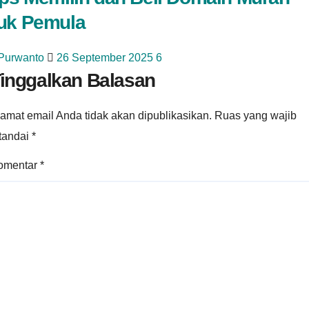
uk Pemula
 Purwanto
26 September 2025
6
inggalkan Balasan
amat email Anda tidak akan dipublikasikan.
Ruas yang wajib
itandai
*
omentar
*