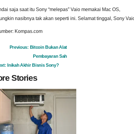
ndai saja saat itu Sony “melepas” Vaio memakai Mac OS,
ngkin nasibnya tak akan seperti ini. Selamat tinggal, Sony Vai
umber: Kompas.com
ost
Previous:
Bitcoin Bukan Alat
Pembayaran Sah
avigation
ext:
Inikah Akhir Bisnis Sony?
re Stories