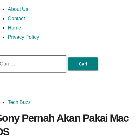
Skip
Money In Every
Lets Talk About Money
Money In Every Way
imary
About Us
to
enu
Contact
content
Home
Way
Privacy Policy
ri
tuk:
Tech Buzz
Sony Pernah Akan Pakai Mac
OS