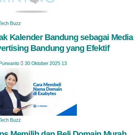
Tech Buzz
ak Kalender Bandung sebagai Media
ertising Bandung yang Efektif
 Purwanto
30 Oktober 2025
13
Tech Buzz
ips Memilih dan Beli Domain Murah