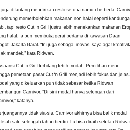
 juga ditantang mendirikan resto serupa namun berbeda. Carni
enderung memerbolehkan makanan non halal seperti kandung
bi, tapi resto Cut ‘n Grill justru lebih menekankan makanan Er
ang halal. Ia pun membuka gerai pertama di kawasan Daan
got, Jakarta Barat. “Ini juga sebagai inovasi saya agar kreativi
dak mandek,” kata Ridwan.
spansi Cut ‘n Grill terbilang lebih mudah. Pemilihan menu
ngga pemetaan pasar Cut ‘n Grill menjadi lebih fokus dan jelas.
dal yang dikeluarkan pun tidak sebesar ketika Ridwan
embangun Carnivor. “Di sini modal hanya setengah dari
rnivor,” katanya.
rjuangannya tidak sia-sia. Carnivor akhirnya bisa balik modal
telah satu setengah tahun berdiri. Itu bisa diraih setelah Ridwa