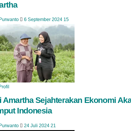
rtha
 Purwanto
6 September 2024
15
Profil
i Amartha Sejahterakan Ekonomi Aka
put Indonesia
 Purwanto
24 Juli 2024
21