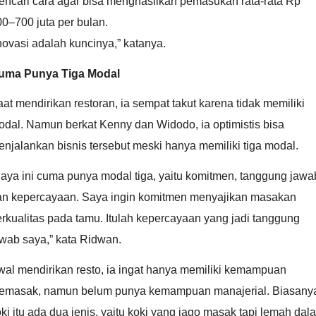
encari cara agar bisa menghasilkan pemasukan rata-rata Rp
0–700 juta per bulan.
novasi adalah kuncinya,” katanya.
uma Punya Tiga Modal
at mendirikan restoran, ia sempat takut karena tidak memiliki
dal. Namun berkat Kenny dan Widodo, ia optimistis bisa
njalankan bisnis tersebut meski hanya memiliki tiga modal.
aya ini cuma punya modal tiga, yaitu komitmen, tanggung jawa
an kepercayaan. Saya ingin komitmen menyajikan masakan
rkualitas pada tamu. Itulah kepercayaan yang jadi tanggung
wab saya,” kata Ridwan.
wal mendirikan resto, ia ingat hanya memiliki kemampuan
emasak, namun belum punya kemampuan manajerial. Biasany
ki itu ada dua jenis, yaitu koki yang jago masak tapi lemah dal