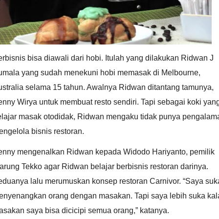
rbisnis bisa diawali dari hobi. Itulah yang dilakukan Ridwan J
umala yang sudah menekuni hobi memasak di Melbourne,
ustralia selama 15 tahun. Awalnya Ridwan ditantang tamunya,
nny Wirya untuk membuat resto sendiri. Tapi sebagai koki yan
elajar masak otodidak, Ridwan mengaku tidak punya pengalam
ngelola bisnis restoran.
enny mengenalkan Ridwan kepada Widodo Hariyanto, pemilik
rung Tekko agar Ridwan belajar berbisnis restoran darinya.
eduanya lalu merumuskan konsep restoran Carnivor. “Saya suk
enyenangkan orang dengan masakan. Tapi saya lebih suka kal
sakan saya bisa dicicipi semua orang,” katanya.