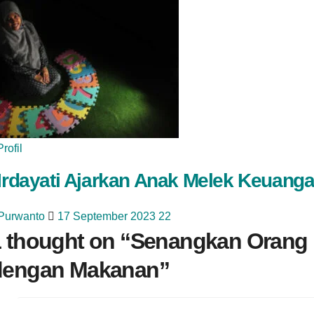
Profil
 Irdayati Ajarkan Anak Melek Keuang
 Purwanto
17 September 2023
22
 thought on “
Senangkan Orang
dengan Makanan
”