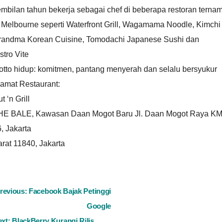
mbilan tahun bekerja sebagai chef di beberapa restoran terna
 Melbourne seperti Waterfront Grill, Wagamama Noodle, Kimchi
randma Korean Cuisine, Tomodachi Japanese Sushi dan
stro Vite
otto hidup: komitmen, pantang menyerah dan selalu bersyukur
lamat Restaurant:
t ‘n Grill
HE BALE, Kawasan Daan Mogot Baru Jl. Daan Mogot Raya K
, Jakarta
rat 11840, Jakarta
ost
revious:
Facebook Bajak Petinggi
Google
avigation
ext:
BlackBerry Kurangi Rilis