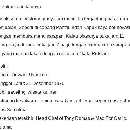
lentine, dan lainnya.
idak semua restoran punya top menu. Itu tergantung pasar dan
njualan. Seperti di cabang Pantai Indah Kapuk saya berinovas
engan membuka menu sarapan. Kalau biasanya buka jam 11
iang, saya di sana buka jam 7 pagi dengan menu-menu sarapan
u yang membedakan dengan resto lain,” kata Ridwan.
ofil:
ama: Ridwan J Kumala
anggal Lahir: 21 Desenber 1976
bi: traveling, wisata kuliner
akanan kesukaan: semua masakan traditional seperti nasi galu
has Sumatera
kerjaan terakhir: Head Chef of Tony Romas & Mad For Garlic.
elama