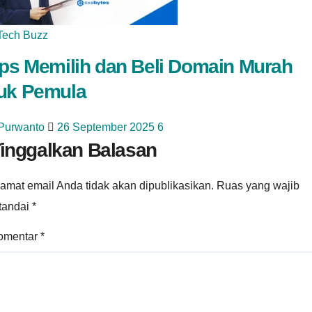
Tech Buzz
ips Memilih dan Beli Domain Murah
uk Pemula
 Purwanto
26 September 2025
6
inggalkan Balasan
amat email Anda tidak akan dipublikasikan.
Ruas yang wajib
itandai
*
omentar
*