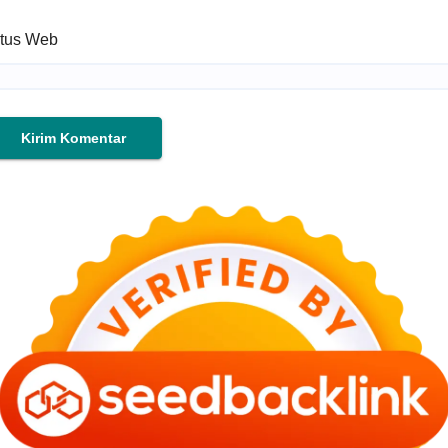
itus Web