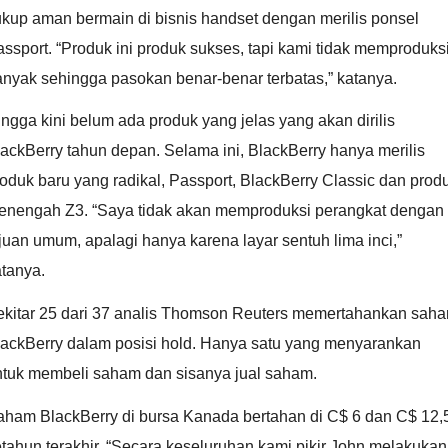
kup aman bermain di bisnis handset dengan merilis ponsel
ssport. “Produk ini produk sukses, tapi kami tidak memproduks
nyak sehingga pasokan benar-benar terbatas,” katanya.
ngga kini belum ada produk yang jelas yang akan dirilis
ackBerry tahun depan. Selama ini, BlackBerry hanya merilis
oduk baru yang radikal, Passport, BlackBerry Classic dan prod
enengah Z3. “Saya tidak akan memproduksi perangkat dengan
juan umum, apalagi hanya karena layar sentuh lima inci,”
tanya.
ekitar 25 dari 37 analis Thomson Reuters memertahankan sah
lackBerry dalam posisi hold. Hanya satu yang menyarankan
ntuk membeli saham dan sisanya jual saham.
aham BlackBerry di bursa Kanada bertahan di C$ 6 dan C$ 12,
tahun terakhir. “Secara keseluruhan kami pikir John melakukan