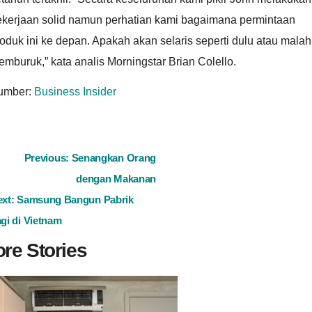
ekerjaan solid namun perhatian kami bagaimana permintaan
oduk ini ke depan. Apakah akan selaris seperti dulu atau malah
mburuk,” kata analis Morningstar Brian Colello.
umber:
Business Insider
ost
Previous:
Senangkan Orang
dengan Makanan
avigation
ext:
Samsung Bangun Pabrik
gi di Vietnam
re Stories