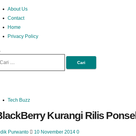
Skip
Money In Every
Lets Talk About Money
Money In Every Way
imary
About Us
to
enu
Contact
content
Home
Way
Privacy Policy
ri
tuk:
Tech Buzz
BlackBerry Kurangi Rilis Ponse
idik Purwanto
10 November 2014
0