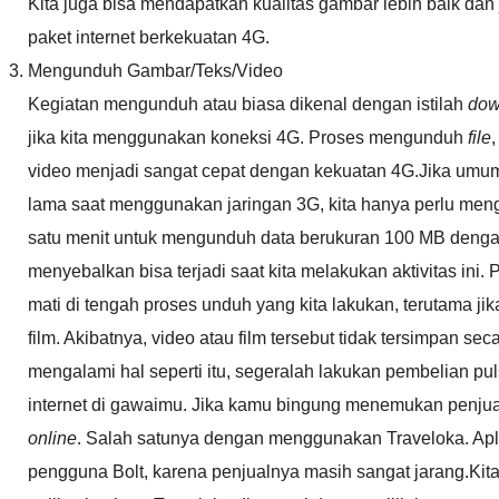
Kita juga bisa mendapatkan kualitas gambar lebih baik dan
paket internet berkekuatan 4G.
Mengunduh Gambar/Teks/Video
Kegiatan mengunduh atau biasa dikenal dengan istilah
dow
jika kita menggunakan koneksi 4G. Proses mengunduh
file
video menjadi sangat cepat dengan kekuatan 4G.Jika umum
lama saat menggunakan jaringan 3G, kita hanya perlu men
satu menit untuk mengunduh data berukuran 100 MB denga
menyebalkan bisa terjadi saat kita melakukan aktivitas ini.
mati di tengah proses unduh yang kita lakukan, terutama ji
film. Akibatnya, video atau film tersebut tidak tersimpan sec
mengalami hal seperti itu, segeralah lakukan pembelian pu
internet di gawaimu. Jika kamu bingung menemukan penjual
online
. Salah satunya dengan menggunakan Traveloka. Aplik
pengguna Bolt, karena penjualnya masih sangat jarang.Ki