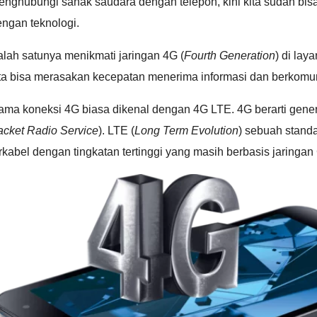
enghubungi sanak saudara dengan telepon, kini kita sudah bi
ngan teknologi.
lah satunya menikmati jaringan 4G (
Fourth Generation
) di lay
ita bisa merasakan kecepatan menerima informasi dan berkomun
ama koneksi 4G biasa dikenal dengan 4G LTE. 4G berarti gener
acket Radio Service
). LTE (
Long Term Evolution
) sebuah stand
irkabel dengan tingkatan tertinggi yang masih berbasis jar