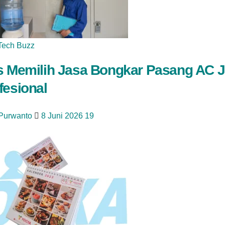
Tech Buzz
s Memilih Jasa Bongkar Pasang AC J
fesional
 Purwanto
8 Juni 2026
19