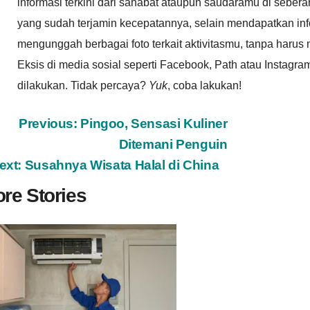
informasi terkini dari sahabat ataupun saudaramu di sebe
yang sudah terjamin kecepatannya, selain mendapatkan info
mengunggah berbagai foto terkait aktivitasmu, tanpa haru
Eksis di media sosial seperti Facebook, Path atau Instagra
dilakukan. Tidak percaya?
Yuk
, coba lakukan!
ost
Previous:
Pingoo, Sensasi Kuliner
Ditemani Penguin
avigation
ext:
Susahnya Wisata Halal di China
re Stories