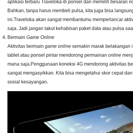
aplikasi terbaru Traveloka di ponsel dan memilih besaran 
Bahkan, tanpa harus membeli pulsa, kita juga bisa langsung
ini.Traveloka akan sangat membantumu memperlancar aktiv
saja. Jadi jangan takut kehabisan paket data atau pulsa sa
Bermain
Game Online
Aktivitas bermain
game online
semakin marak belakangan in
tablet atau ponsel pintar mendorong permainan
online
menja
mana saja.Penggunaan koneksi 4G mendorong aktivitas b
sangat mengasyikkan. Kita bisa mengetahui skor cepat da
sosial kesayangan.