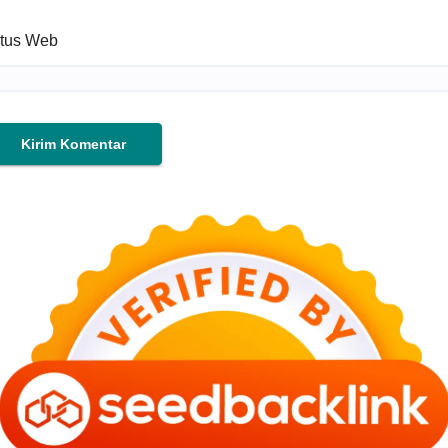
itus Web