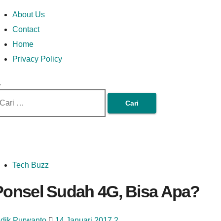
Skip
Money In Every
Lets Talk About Money
Money In Every Way
imary
About Us
to
enu
Contact
content
Home
Way
Privacy Policy
ri
tuk:
Tech Buzz
Ponsel Sudah 4G, Bisa Apa?
idik Purwanto
14 Januari 2017
2