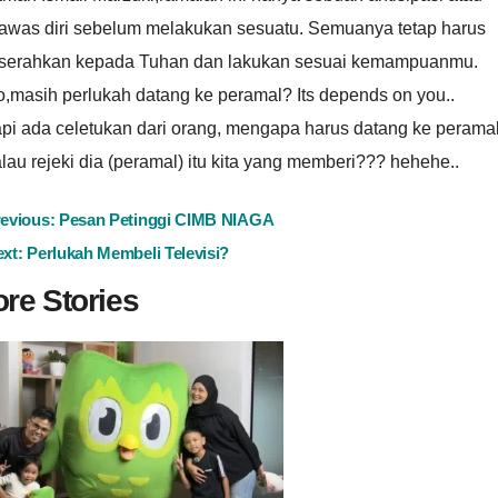
awas diri sebelum melakukan sesuatu. Semuanya tetap harus
iserahkan kepada Tuhan dan lakukan sesuai kemampuanmu.
,masih perlukah datang ke peramal? Its depends on you..
pi ada celetukan dari orang, mengapa harus datang ke perama
lau rejeki dia (peramal) itu kita yang memberi??? hehehe..
ost
revious:
Pesan Petinggi CIMB NIAGA
ext:
Perlukah Membeli Televisi?
avigation
re Stories