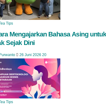
Tea Tips
ara Mengajarkan Bahasa Asing untu
k Sejak Dini
 Purwanto
26 Juni 2026
20
Tea Tips