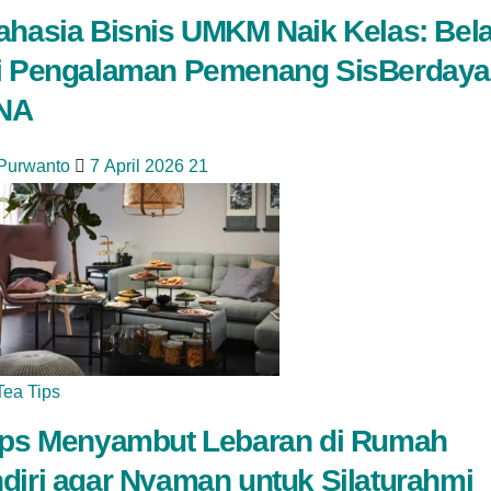
ahasia Bisnis UMKM Naik Kelas: Bela
i Pengalaman Pemenang SisBerdaya
NA
 Purwanto
7 April 2026
21
Tea Tips
ips Menyambut Lebaran di Rumah
diri agar Nyaman untuk Silaturahmi