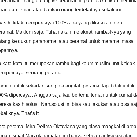
ipecahkan. Yang datang ke peramal ini pun tidak cukup memint
ran dari teman atau bahkan orang terdekatnya sekalipun.
w sih, tidak mempercayai 100% apa yang dikatakan oleh
eramal. Maklum saja, Tuhan akan melaknat hamba-Nya yang
atang ke dukun,paranormal atau peramal untuk meramal masa
epannya.
,kata-kata itu merupakan rambu bagi kaum muslim untuk tidak
empercayai seorang peramal.
mun,untuk sekadar iseng, datangilah peramal tapi tidak untuk
00% dipercayai. Anggap saja kau bertemu teman untuk curhat d
reka kasih solusi. Nah,solusi ini bisa kau lakukan atau bisa sa
baliknya. That’s it.
ata peramal Mira Delima Oktaviana,yang biasa mangkal di area
man Ismail Marzuki,ramalan ini hanya sebuah antisipasi atau