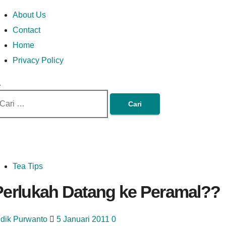
Skip
Money In Every
Lets Talk About Money
Money In Every Way
imary
About Us
to
enu
Contact
content
Home
Way
Privacy Policy
ri
tuk:
Tea Tips
Perlukah Datang ke Peramal??
idik Purwanto
5 Januari 2011
0