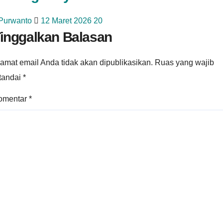
 Purwanto
12 Maret 2026
20
inggalkan Balasan
amat email Anda tidak akan dipublikasikan.
Ruas yang wajib
itandai
*
omentar
*