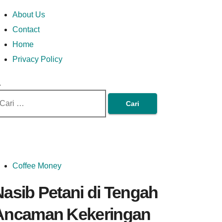
Skip
Money In Every
Lets Talk About Money
Money In Every Way
imary
About Us
to
enu
Contact
content
Home
Way
Privacy Policy
ri
tuk:
Coffee Money
Nasib Petani di Tengah
Ancaman Kekeringan