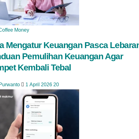
Coffee Money
a Mengatur Keuangan Pasca Lebara
duan Pemulihan Keuangan Agar
pet Kembali Tebal
 Purwanto
1 April 2026
20