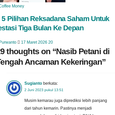
Coffee Money
 5 Pilihan Reksadana Saham Untuk
estasi Tiga Bulan Ke Depan
 Purwanto
17 Maret 2026
20
9 thoughts on “
Nasib Petani di
Tengah Ancaman Kekeringan
”
Sugianto
berkata:
2 Juni 2023 pukul 13:51
Musim kemarau juga diprediksi lebih panjang
dari tahun kemarin. Pastinya menjadi