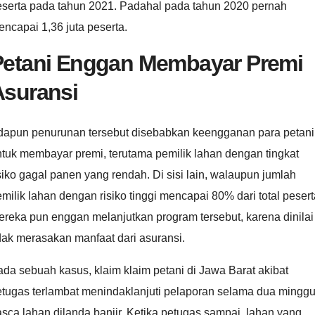
eserta pada tahun 2021. Padahal pada tahun 2020 pernah
ncapai 1,36 juta peserta.
Petani Enggan Membayar Premi
Asuransi
dapun penurunan tersebut disebabkan keengganan para petani
tuk membayar premi, terutama pemilik lahan dengan tingkat
siko gagal panen yang rendah. Di sisi lain, walaupun jumlah
milik lahan dengan risiko tinggi mencapai 80% dari total pesert
reka pun enggan melanjutkan program tersebut, karena dinilai
dak merasakan manfaat dari asuransi.
da sebuah kasus, klaim klaim petani di Jawa Barat akibat
etugas terlambat menindaklanjuti pelaporan selama dua mingg
sca lahan dilanda banjir. Ketika petugas sampai, lahan yang