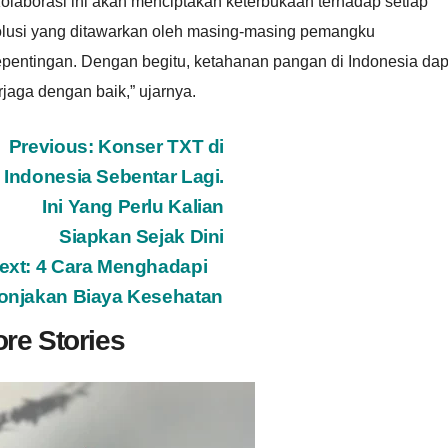
olaborasi ini akan menciptakan keterbukaan terhadap setiap
olusi yang ditawarkan oleh masing-masing pemangku
epentingan. Dengan begitu, ketahanan pangan di Indonesia dap
rjaga dengan baik,” ujarnya.
ost
Previous:
Konser TXT di
Indonesia Sebentar Lagi.
avigation
Ini Yang Perlu Kalian
Siapkan Sejak Dini
ext:
4 Cara Menghadapi
onjakan Biaya Kesehatan
re Stories