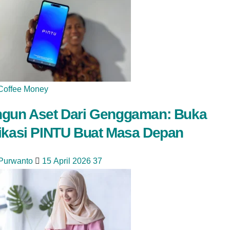
Coffee Money
gun Aset Dari Genggaman: Buka
ikasi PINTU Buat Masa Depan
 Purwanto
15 April 2026
37