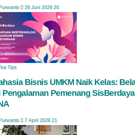
 Purwanto
26 Juni 2026
20
Tea Tips
ahasia Bisnis UMKM Naik Kelas: Bela
i Pengalaman Pemenang SisBerdaya
NA
 Purwanto
7 April 2026
21