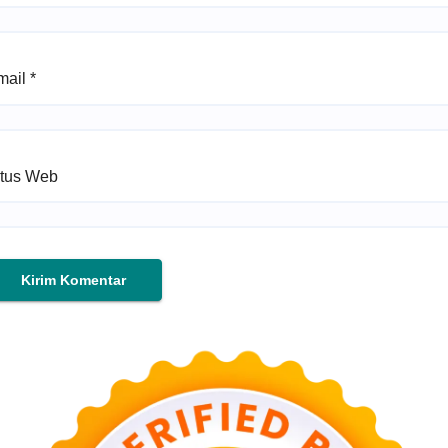
mail
*
itus Web