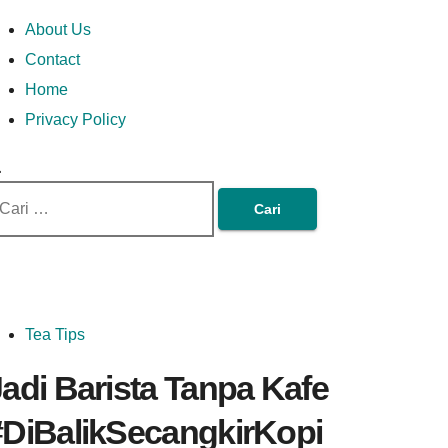
Skip
Money In Every
Lets Talk About Money
Money In Every Way
imary
About Us
to
enu
Contact
content
Home
Way
Privacy Policy
ri
tuk:
Tea Tips
adi Barista Tanpa Kafe
#DiBalikSecangkirKopi