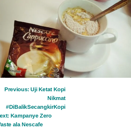
ost
Previous:
Uji Ketat Kopi
Nikmat
avigation
#DiBalikSecangkirKopi
ext:
Kampanye Zero
aste ala Nescafe