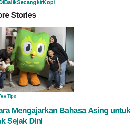
DiBalikSecangkirKopi
re Stories
Tea Tips
ara Mengajarkan Bahasa Asing untu
k Sejak Dini