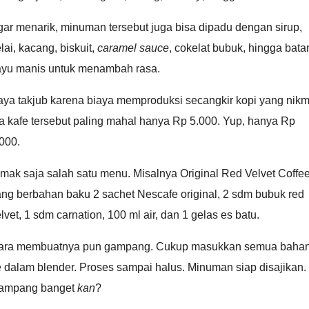
ar menarik, minuman tersebut juga bisa dipadu dengan sirup,
lai, kacang, biskuit,
caramel sauce
, cokelat bubuk, hingga bata
ayu manis untuk menambah rasa.
aya takjub karena biaya memproduksi secangkir kopi yang nikm
a kafe tersebut paling mahal hanya Rp 5.000. Yup, hanya Rp
000.
mak saja salah satu menu. Misalnya Original Red Velvet Coffe
ng berbahan baku 2 sachet Nescafe original, 2 sdm bubuk red
lvet, 1 sdm carnation, 100 ml air, dan 1 gelas es batu.
ara membuatnya pun gampang. Cukup masukkan semua baha
 dalam blender. Proses sampai halus. Minuman siap disajikan.
ampang banget
kan
?