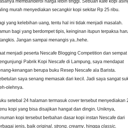
asanya membanderol harga lebih tinggi. Sebuah kafe kopi asin
ling murah menyediakan secangkir kopi sekitar Rp 25 ribu.
gi yang kelebihan uang, tentu hal ini tidak menjadi masalah.
mun bagi yang berdompet tipis, keinginan itupun terpaksa har
itangkis. Jangan sampai menangis ya..hehe.
aat menjadi peserta Nescafe Blogging Competition dan sempat
engunjungi Pabrik Kopi Nescafe di Lampung, saya mendapat
enang-kenangan berupa buku Resep Nescafe ala Barista.
ebetulan saya senang memasak dari kecil. Jadi saya sangat su
eh-olehnya.
uku setebal 24 halaman termasuk
cover
tersebut menyediakan 
nu kopi yang bisa disajikan hangat dan dingin. Uniknya,
numan kopi tersebut berbahan dasar kopi instan Nescafe dari
rbagai jenis, baik
original, strong, creamy
, hingga
classic.