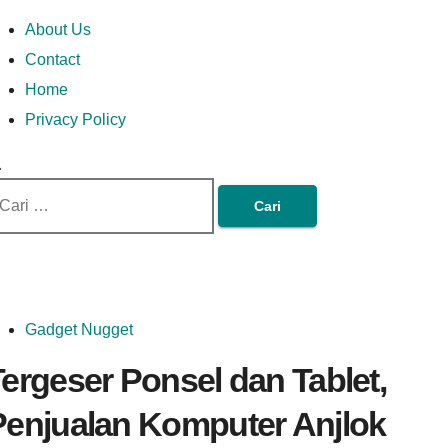
Skip
Money In Every
Lets Talk About Money
Money In Every Way
imary
About Us
to
enu
Contact
content
Home
Way
Privacy Policy
ri
tuk:
Gadget Nugget
ergeser Ponsel dan Tablet,
Penjualan Komputer Anjlok