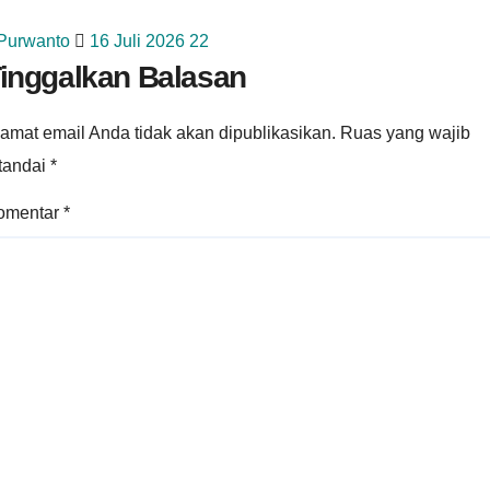
 Purwanto
16 Juli 2026
22
inggalkan Balasan
amat email Anda tidak akan dipublikasikan.
Ruas yang wajib
itandai
*
omentar
*