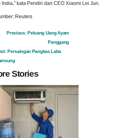
 India,” kata Pendiri dan CEO Xiaomi Lei Jun.
umber: Reuters
ost
Previous:
Peluang Uang Ayam
Panggang
avigation
ext:
Persaingan Pangkas Laba
amsung
re Stories