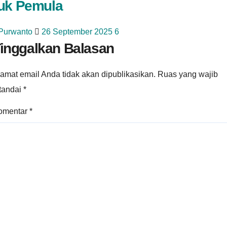
uk Pemula
 Purwanto
26 September 2025
6
inggalkan Balasan
amat email Anda tidak akan dipublikasikan.
Ruas yang wajib
itandai
*
omentar
*