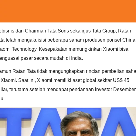
ebisnis dan Chairman Tata Sons sekaligus Tata Group, Ratan
ata telah mengakuisisi beberapa saham produsen ponsel China
iaomi Technology. Kesepakatan memungkinkan Xiaomi bisa
enguasai pasar secara mudah di India.
amun Ratan Tata tidak mengungkapkan rincian pembelian sah
 Xiaomi. Saat ini, Xiaomi memiliki aset global sekitar US$ 45
iliar, terutama setelah mendapat pendanaan investor Desember
lu.