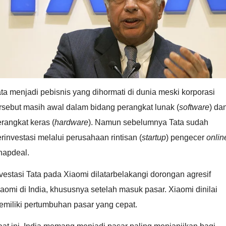
ta menjadi pebisnis yang dihormati di dunia meski korporasi
rsebut masih awal dalam bidang perangkat lunak (
software
) da
rangkat keras (
hardware
). Namun sebelumnya Tata sudah
rinvestasi melalui perusahaan rintisan (
startup
) pengecer
onlin
napdeal.
vestasi Tata pada Xiaomi dilatarbelakangi dorongan agresif
aomi di India, khususnya setelah masuk pasar. Xiaomi dinilai
emiliki pertumbuhan pasar yang cepat.