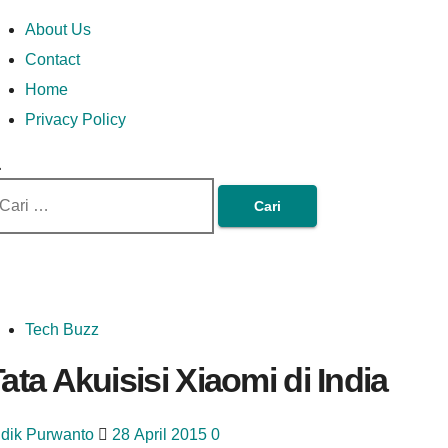
Skip
Money In Every
Lets Talk About Money
Money In Every Way
imary
About Us
to
enu
Contact
content
Home
Way
Privacy Policy
ri
tuk:
Tech Buzz
ata Akuisisi Xiaomi di India
idik Purwanto
28 April 2015
0