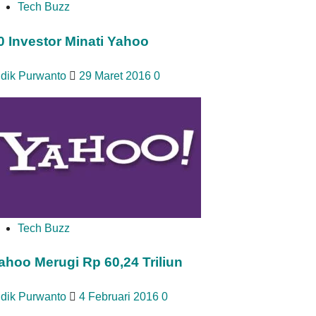
Tech Buzz
0 Investor Minati Yahoo
idik Purwanto
29 Maret 2016
0
Tech Buzz
ahoo Merugi Rp 60,24 Triliun
idik Purwanto
4 Februari 2016
0