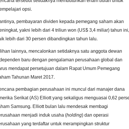
encana tersebut setidaknya membutuhkan enam bulan untuk
mpelajari opsi.
antinya, pembayaran dividen kepada pemegang saham akan
ningkat, yakni lebih dari 4 triliun won (US$ 3,4 miliar) tahun ini
ik lebih dari 30 persen dibandingkan tahun lalu.
ilihan lainnya, mencalonkan setidaknya satu anggota dewan
ndependen baru dengan pengalaman perusahaan global dan
arus mendapat persetujuan dalam Rapat Umum Pemegang
aham Tahunan Maret 2017.
encana pembagian perusahaan ini muncul dari manajer dana
erika Serikat (AS) Elliott yang sekaligus menguasai 0,62 pers
aham Samsung. Elliott bulan lalu mendesak membagi
erusahaan menjadi induk usaha (
holding
) dan operasi
rusahaan yang terdaftar untuk merampingkan struktur