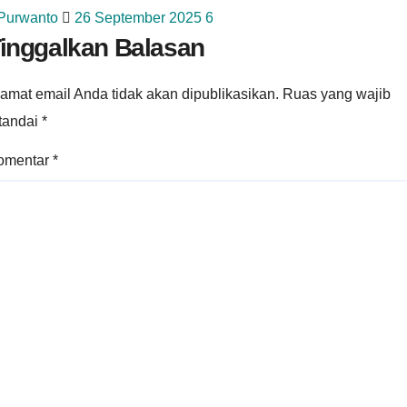
 Purwanto
26 September 2025
6
inggalkan Balasan
amat email Anda tidak akan dipublikasikan.
Ruas yang wajib
itandai
*
omentar
*