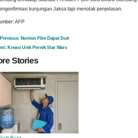
engonfirmasi kunjungan Jaksa tapi menolak penjelasan.
umber: AFP
ost
Previous:
Nonton Film Dapat Duit
ext:
Kreasi Unik Pernik Star Wars
avigation
re Stories
Tech Buzz