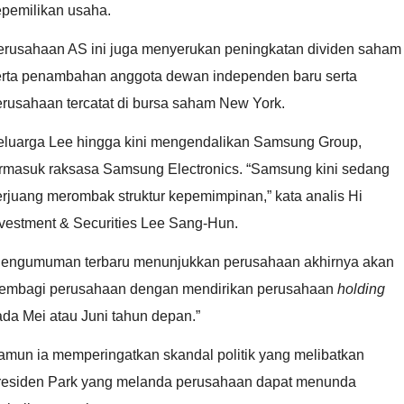
epemilikan usaha.
erusahaan AS ini juga menyerukan peningkatan dividen saham
erta penambahan anggota dewan independen baru serta
erusahaan tercatat di bursa saham New York.
eluarga Lee hingga kini mengendalikan Samsung Group,
ermasuk raksasa Samsung Electronics. “Samsung kini sedang
rjuang merombak struktur kepemimpinan,” kata analis Hi
nvestment & Securities Lee Sang-Hun.
Pengumuman terbaru menunjukkan perusahaan akhirnya akan
embagi perusahaan dengan mendirikan perusahaan
holding
da Mei atau Juni tahun depan.”
amun ia memperingatkan skandal politik yang melibatkan
residen Park yang melanda perusahaan dapat menunda