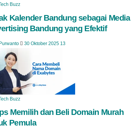
Tech Buzz
ak Kalender Bandung sebagai Media
ertising Bandung yang Efektif
 Purwanto
30 Oktober 2025
13
Tech Buzz
ips Memilih dan Beli Domain Murah
uk Pemula