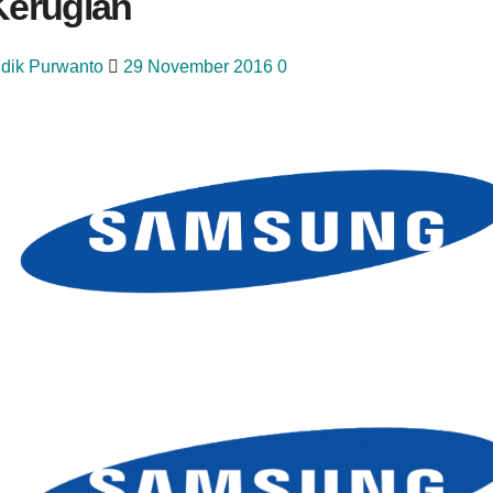
Kerugian
idik Purwanto
29 November 2016
0