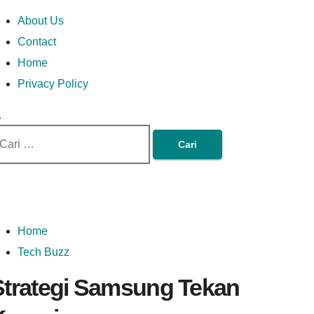
Skip
Money In Every
Lets Talk About Money
Money In Every Way
imary
About Us
to
enu
Contact
content
Home
Way
Privacy Policy
ri
tuk:
Home
Tech Buzz
Strategi Samsung Tekan