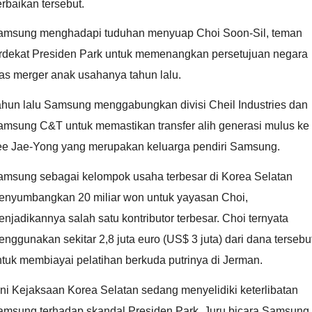
rbaikan tersebut.
amsung menghadapi tuduhan menyuap Choi Soon-Sil, teman
erdekat Presiden Park untuk memenangkan persetujuan negara
as merger anak usahanya tahun lalu.
ahun lalu Samsung menggabungkan divisi Cheil Industries dan
amsung C&T untuk memastikan transfer alih generasi mulus ke
ee Jae-Yong yang merupakan keluarga pendiri Samsung.
amsung sebagai kelompok usaha terbesar di Korea Selatan
enyumbangkan 20 miliar won untuk yayasan Choi,
njadikannya salah satu kontributor terbesar. Choi ternyata
nggunakan sekitar 2,8 juta euro (US$ 3 juta) dari dana tersebu
tuk membiayai pelatihan berkuda putrinya di Jerman.
ni Kejaksaan Korea Selatan sedang menyelidiki keterlibatan
amsung terhadap skandal Presiden Park. Juru bicara Samsung