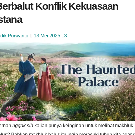
Berbalut Konflik Kekuasaan
stana
idik Purwanto
13 Mei 2025
13
ernah
nggak sih
kalian punya keinginan untuk melihat makhluk
lus? Bahkan makhluk halus itu ingin merasuki tubuh kita agar 