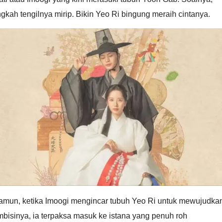
ngkah tengilnya mirip. Bikin Yeo Ri bingung meraih cintanya.
amun, ketika Imoogi mengincar tubuh Yeo Ri untuk mewujudka
bisinya, ia terpaksa masuk ke istana yang penuh roh