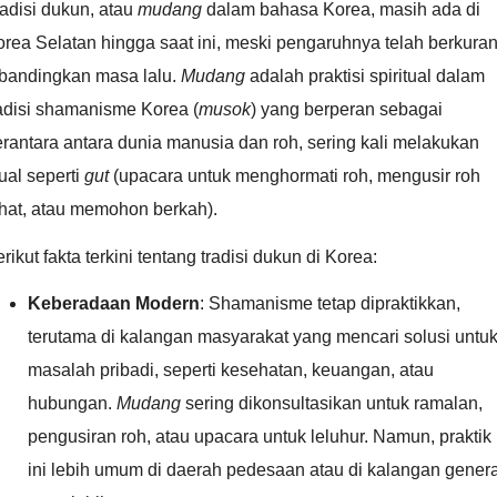
adisi dukun, atau
mudang
dalam bahasa Korea, masih ada di
rea Selatan hingga saat ini, meski pengaruhnya telah berkura
ibandingkan masa lalu.
Mudang
adalah praktisi spiritual dalam
adisi shamanisme Korea (
musok
) yang berperan sebagai
rantara antara dunia manusia dan roh, sering kali melakukan
tual seperti
gut
(upacara untuk menghormati roh, mengusir roh
ahat, atau memohon berkah).
rikut fakta terkini tentang tradisi dukun di Korea:
Keberadaan Modern
: Shamanisme tetap dipraktikkan,
terutama di kalangan masyarakat yang mencari solusi untu
masalah pribadi, seperti kesehatan, keuangan, atau
hubungan.
Mudang
sering dikonsultasikan untuk ramalan,
pengusiran roh, atau upacara untuk leluhur. Namun, praktik
ini lebih umum di daerah pedesaan atau di kalangan gener