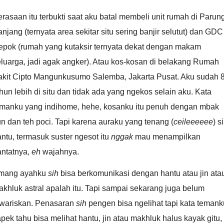
rasaan itu terbukti saat aku batal membeli unit rumah di Parun
njang (ternyata area sekitar situ sering banjir selutut) dan GDC
epok (rumah yang kutaksir ternyata dekat dengan makam
luarga, jadi agak angker). Atau kos-kosan di belakang Rumah
akit Cipto Mangunkusumo Salemba, Jakarta Pusat. Aku sudah 
hun lebih di situ dan tidak ada yang ngekos selain aku. Kata
emanku yang indihome, hehe, kosanku itu penuh dengan mbak
n dan teh poci. Tapi karena auraku yang tenang (
ceileeeeee
) si
ntu, termasuk suster ngesot itu
nggak
mau menampilkan
antatnya,
eh
wajahnya.
mang ayahku
sih
bisa berkomunikasi dengan hantu atau jin ata
khluk astral apalah itu. Tapi sampai sekarang juga belum
iwariskan. Penasaran
sih
pengen bisa ngelihat tapi kata temank
pek tahu bisa melihat hantu, jin atau makhluk halus kayak gitu,