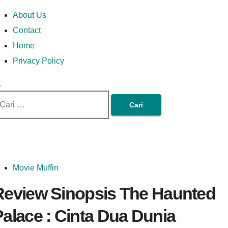
Skip
Money In Every
Lets Talk About Money
Money In Every Way
imary
About Us
to
enu
Contact
content
Home
Way
Privacy Policy
ri
tuk:
Movie Muffin
Review Sinopsis The Haunted
alace : Cinta Dua Dunia