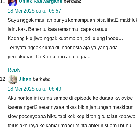
Uniek Kaswarganti
berkata:
18 Mei 2025 pukul 05:57
Saya nggak mau lah punya kemampuan bisa lihat2 makhlu
lain, kak. Bener tu kata temanmu, capek tauuu
Kadang klo jiwa nggak kuat malah jadi oleng lhooo…
Ternyata nggak cuma di Indonesia aja ya yang ada
perdukunan. Di Korea pun ada jugaaa..
Reply
Jihan
berkata:
18 Mei 2025 pukul 06:49
Aku nonton ini cuma sampe di episode ke duaaa kwkwkw
karena ngeri2 setannyaaa hikss bikin jantungan meskipun
slow pacenyaaaa hiks. tapi kek kepikiran gitu takut kebawa
terus akhirnya ke kamar mandi minta anterin suamii huhu