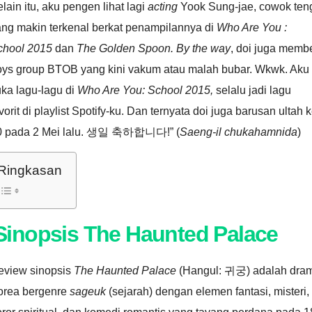
lain itu, aku pengen lihat lagi
acting
Yook Sung-jae, cowok teng
ang makin terkenal berkat penampilannya di
Who Are You :
chool 2015
dan
The Golden Spoon.
By the way
, doi juga memb
oys group BTOB yang kini vakum atau malah bubar. Wkwk. Aku
ka lagu-lagu di
Who Are You: School 2015,
selalu jadi lagu
vorit di playlist Spotify-ku. Dan ternyata doi juga barusan ultah k
0 pada 2 Mei lalu. 생일 축하합니다!” (
Saeng-il chukahamnida
)
Ringkasan
Sinopsis
The Haunted Palace
eview sinopsis
The Haunted Palace
(Hangul: 귀궁) adalah dra
orea bergenre
sageuk
(sejarah) dengan elemen fantasi, misteri,