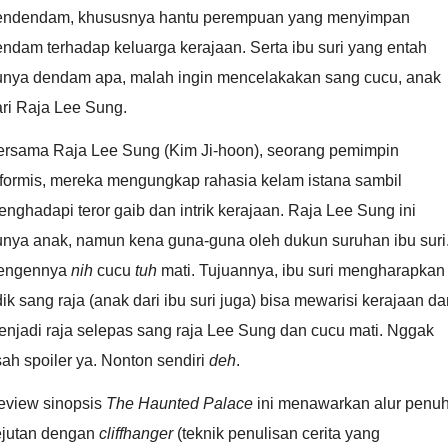
endendam, khususnya hantu perempuan yang menyimpan
ndam terhadap keluarga kerajaan. Serta ibu suri yang entah
unya dendam apa, malah ingin mencelakakan sang cucu, anak
ri Raja Lee Sung.
ersama Raja Lee Sung (Kim Ji-hoon), seorang pemimpin
eformis, mereka mengungkap rahasia kelam istana sambil
nghadapi teror gaib dan intrik kerajaan. Raja Lee Sung ini
unya anak, namun kena guna-guna oleh dukun suruhan ibu suri
engennya
nih
cucu
tuh
mati. Tujuannya, ibu suri mengharapkan
ik sang raja (anak dari ibu suri juga) bisa mewarisi kerajaan da
njadi raja selepas sang raja Lee Sung dan cucu mati. Nggak
ah spoiler ya. Nonton sendiri
deh
.
eview sinopsis
The Haunted Palace
ini menawarkan alur penu
ejutan dengan
cliffhanger
(teknik penulisan cerita yang