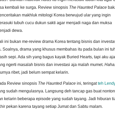
sa kembali ke surga. Review sinopsis
The Haunted Palace
bak
nceritakan makhluk mitologi Korea berwujud ular yang ingin
erasuki tubuh cucu dukun sakti agar menjadi naga dan muksa
enjadi dewa.
li ini bukan me-review drama Korea tentang bisnis dan investa
a. Soalnya, drama yang khusus membahas itu pada bulan ini tu
sih sepi. Ada sih yang bagus kayak Buried Hearts, tapi aku aja
ng ngerti masalah bisnis dan investasi aja malah mumet.
Haha
urnya ribet, jadi belum sempat kelarin.
ada Review sinopsis
The Haunted Palace
ini, teringat
teh Lend
ang sudah mengulasnya. Langsung deh tancap gas buat nonton
n kelarin beberapa episode yang sudah tayang. Jadi hiburan ti
khir pekan karena tayang setiap Jumat dan Sabtu malam.