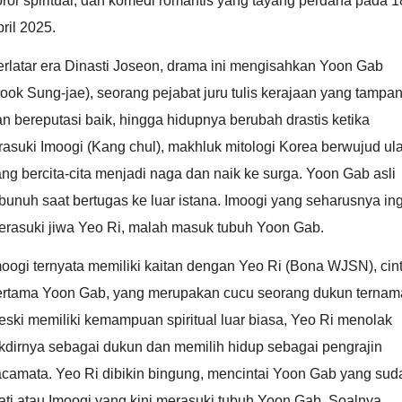
ror spiritual, dan komedi romantis yang tayang perdana pada 1
ril 2025.
rlatar era Dinasti Joseon, drama ini mengisahkan Yoon Gab
ook Sung-jae), seorang pejabat juru tulis kerajaan yang tampa
n bereputasi baik, hingga hidupnya berubah drastis ketika
rasuki Imoogi (Kang chul), makhluk mitologi Korea berwujud ula
ng bercita-cita menjadi naga dan naik ke surga. Yoon Gab asli
bunuh saat bertugas ke luar istana. Imoogi yang seharusnya in
erasuki jiwa Yeo Ri, malah masuk tubuh Yoon Gab.
oogi ternyata memiliki kaitan dengan Yeo Ri (Bona WJSN), cin
ertama Yoon Gab, yang merupakan cucu seorang dukun ternam
ski memiliki kemampuan spiritual luar biasa, Yeo Ri menolak
kdirnya sebagai dukun dan memilih hidup sebagai pengrajin
acamata. Yeo Ri dibikin bingung, mencintai Yoon Gab yang sud
ti atau Imoogi yang kini merasuki tubuh Yoon Gab. Soalnya,