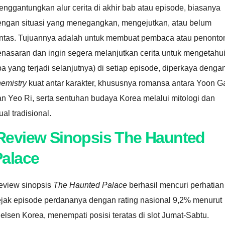
nggantungkan alur cerita di akhir bab atau episode, biasanya
engan situasi yang menegangkan, mengejutkan, atau belum
untas. Tujuannya adalah untuk membuat pembaca atau penonto
nasaran dan ingin segera melanjutkan cerita untuk mengetahu
a yang terjadi selanjutnya) di setiap episode, diperkaya denga
hemistry
kuat antar karakter, khususnya romansa antara Yoon G
n Yeo Ri, serta sentuhan budaya Korea melalui mitologi dan
tual tradisional.
Review Sinopsis The Haunted
Palace
eview sinopsis
The Haunted Palace
berhasil mencuri perhatian
ejak episode perdananya dengan rating nasional 9,2% menurut
elsen Korea, menempati posisi teratas di slot Jumat-Sabtu.