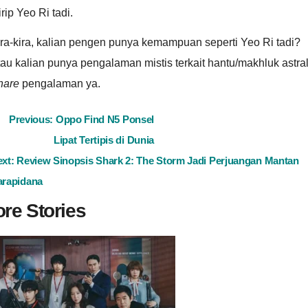
rip Yeo Ri tadi.
ra-kira, kalian pengen punya kemampuan seperti Yeo Ri tadi?
au kalian punya pengalaman mistis terkait hantu/makhluk astra
hare
pengalaman ya.
ost
Previous:
Oppo Find N5 Ponsel
Lipat Tertipis di Dunia
avigation
ext:
Review Sinopsis Shark 2: The Storm Jadi Perjuangan Mantan
arapidana
re Stories