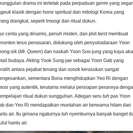
eunggulan drama ini terletak pada perpaduan genre yang segar
ageuk
klasik dengan horor spiritual dan mitologi Korea yang
rang diangkat, seperti Imoogi dan ritual dukun.
ur cerita yang dinamis, penuh misteri, dan plot
twist
membuat
enonton terus penasaran, didukung oleh penyutradaraan Yoon
ong-sik (
Mr. Queen
) dan naskah Yoon Soo-jung yang kaya ak
etail budaya. Akting Yook Sung-jae sebagai Yoon Gab yang
ralih antara pejabat tenang dan sosok kerasukan sangat
engesankan, sementara Bona menghidupkan Yeo Ri dengan
osi yang autentik, terutama melalui persiapan perannya deng
empelajari ritual dukun sungguhan. Adegan seru
tuh
pas Yoon
ab dan Yeo Ri mendapatkan muntahan air berwarna hitam dari
ntu air. Itu gimana ngaturnya
tuh
nyemburnya banyak banget da
lut hantu air.