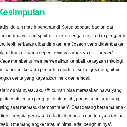
Kesimpulan
adisi dukun masih bertahan di Korea sebagai bagian dari
risan budaya dan spiritual, meski dengan skala dan pengaruh
ang lebih terbatas dibandingkan era Joseon yang digambarkan
alam drama. Drama seperti review sinopsis
The Haunted
alace
membantu memperkenalkan kembali kekayaan mitologi
n tradisi ini kepada penonton modern, sekaligus menghibur
ngan cerita yang kaya akan intrik dan emosi.
alam dunia nyata, aku
sih
cuman bisa merasakan hawa yang
gak enak, entah pengap, tidak betah, panas, atau langsung
using saat memasuki tempat ‘aneh’. Saat datang bersama anak
digo, ternyata perasaanku tadi dibenarkan dan ternyata tempat
ersebut memang angker atau minimal ada ‘penghuninya’.