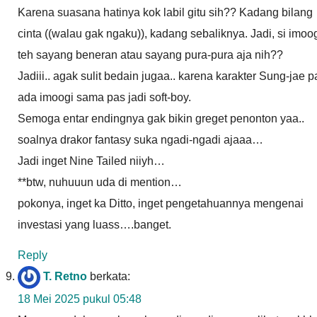
Karena suasana hatinya kok labil gitu sih?? Kadang bilang
cinta ((walau gak ngaku)), kadang sebaliknya. Jadi, si imoo
teh sayang beneran atau sayang pura-pura aja nih??
Jadiii.. agak sulit bedain jugaa.. karena karakter Sung-jae p
ada imoogi sama pas jadi soft-boy.
Semoga entar endingnya gak bikin greget penonton yaa..
soalnya drakor fantasy suka ngadi-ngadi ajaaa…
Jadi inget Nine Tailed niiyh…
**btw, nuhuuun uda di mention…
pokonya, inget ka Ditto, inget pengetahuannya mengenai
investasi yang luass….banget.
Reply
T. Retno
berkata:
18 Mei 2025 pukul 05:48