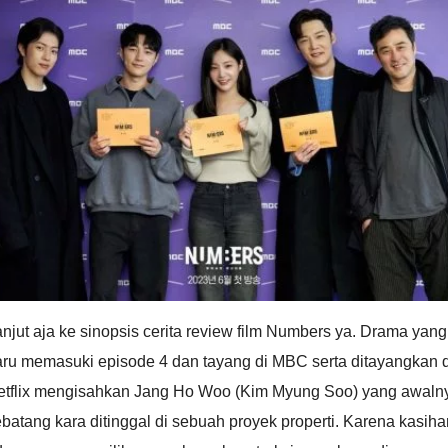
njut aja ke sinopsis cerita review film Numbers ya. Drama yang
aru memasuki episode 4 dan tayang di MBC serta ditayangkan d
etflix mengisahkan Jang Ho Woo (Kim Myung Soo) yang awaln
batang kara ditinggal di sebuah proyek properti. Karena kasiha