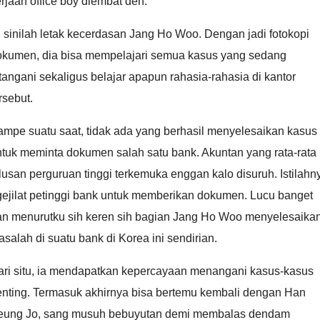
rjaan office boy diembat deh.
 sinilah letak kecerdasan Jang Ho Woo. Dengan jadi fotokopi
okumen, dia bisa mempelajari semua kasus yang sedang
tangani sekaligus belajar apapun rahasia-rahasia di kantor
rsebut.
ampe suatu saat, tidak ada yang berhasil menyelesaikan kasus
ntuk meminta dokumen salah satu bank. Akuntan yang rata-rata
lusan perguruan tinggi terkemuka enggan kalo disuruh. Istilahn
gejilat petinggi bank untuk memberikan dokumen. Lucu banget
an menurutku sih keren sih bagian Jang Ho Woo menyelesaika
salah di suatu bank di Korea ini sendirian.
ari situ, ia mendapatkan kepercayaan menangani kasus-kasus
enting. Termasuk akhirnya bisa bertemu kembali dengan Han
eung Jo, sang musuh bebuyutan demi membalas dendam