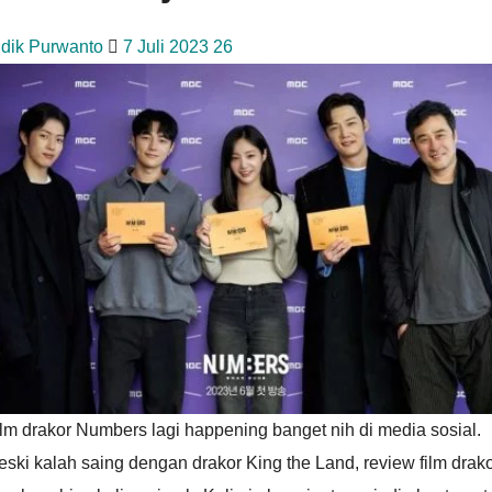
idik Purwanto
7 Juli 2023
26
lm drakor Numbers lagi happening banget nih di media sosial.
ski kalah saing dengan drakor King the Land, review film drak