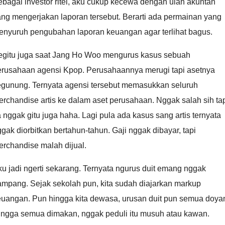
bagai investor ritel, aku cukup kecewa dengan ulah akuntan
ng mengerjakan laporan tersebut. Berarti ada permainan yang
enyuruh pengubahan laporan keuangan agar terlihat bagus.
egitu juga saat Jang Ho Woo mengurus kasus sebuah
erusahaan agensi Kpop. Perusahaannya merugi tapi asetnya
egunung. Ternyata agensi tersebut memasukkan seluruh
rchandise artis ke dalam aset perusahaan. Nggak salah sih ta
 nggak gitu juga haha. Lagi pula ada kasus sang artis ternyata
gak diorbitkan bertahun-tahun. Gaji nggak dibayar, tapi
rchandise malah dijual.
u jadi ngerti sekarang. Ternyata ngurus duit emang nggak
ampang. Sejak sekolah pun, kita sudah diajarkan markup
euangan. Pun hingga kita dewasa, urusan duit pun semua doya
ingga semua dimakan, nggak peduli itu musuh atau kawan.