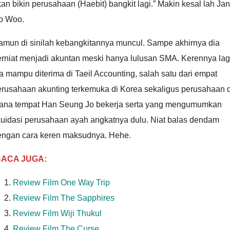
an bikin perusahaan (Haebit) bangkit lagi.” Makin kesal lah Ja
o Woo.
amun di sinilah kebangkitannya muncul. Sampe akhirnya dia
rniat menjadi akuntan meski hanya lulusan SMA. Kerennya lag
a mampu diterima di Taeil Accounting, salah satu dari empat
erusahaan akunting terkemuka di Korea sekaligus perusahaan d
ana tempat Han Seung Jo bekerja serta yang mengumumkan
kuidasi perusahaan ayah angkatnya dulu. Niat balas dendam
engan cara keren maksudnya. Hehe.
BACA JUGA:
Review Film One Way Trip
Review Film The Sapphires
Review Film Wiji Thukul
Review Film The Curse