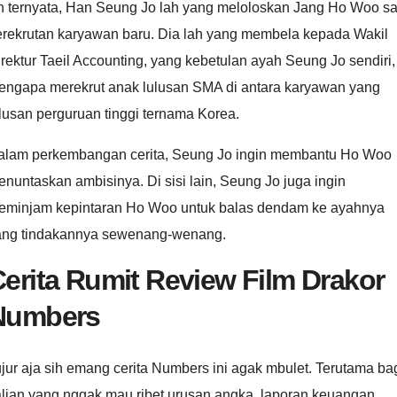
h ternyata, Han Seung Jo lah yang meloloskan Jang Ho Woo sa
erekrutan karyawan baru. Dia lah yang membela kepada Wakil
rektur Taeil Accounting, yang kebetulan ayah Seung Jo sendiri,
engapa merekrut anak lulusan SMA di antara karyawan yang
lusan perguruan tinggi ternama Korea.
alam perkembangan cerita, Seung Jo ingin membantu Ho Woo
nuntaskan ambisinya. Di sisi lain, Seung Jo juga ingin
eminjam kepintaran Ho Woo untuk balas dendam ke ayahnya
ang tindakannya sewenang-wenang.
erita Rumit Review Film Drakor
Numbers
jur aja sih emang cerita Numbers ini agak mbulet. Terutama ba
alian yang nggak mau ribet urusan angka, laporan keuangan