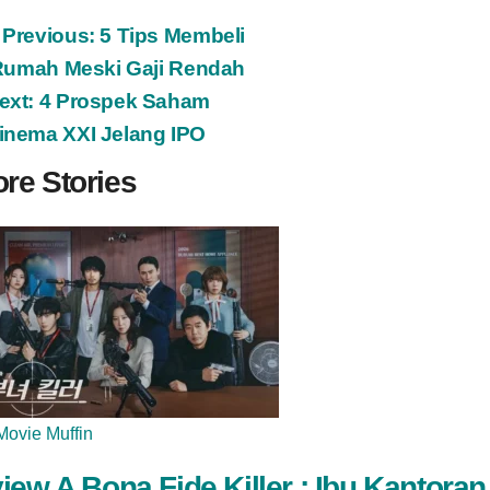
ost
Previous:
5 Tips Membeli
Rumah Meski Gaji Rendah
avigation
ext:
4 Prospek Saham
inema XXI Jelang IPO
re Stories
Movie Muffin
iew A Bona Fide Killer : Ibu Kantoran