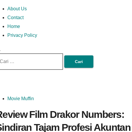
Skip
Money In Every
Lets Talk About Money
Money In Every Way
imary
About Us
to
enu
Contact
content
Home
Way
Privacy Policy
ri
tuk:
Movie Muffin
Review Film Drakor Numbers:
Sindiran Tajam Profesi Akuntan