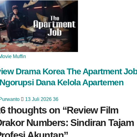
Movie Muffin
iew Drama Korea The Apartment Job
 Ngorupsi Dana Kelola Apartemen
 Purwanto
13 Juli 2026
36
6 thoughts on “
Review Film
Drakor Numbers: Sindiran Tajam
rofesi Akuntan
”