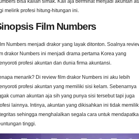
mbers bisa kalian simak. Kali aja berminat menjadi akuntan at
gi melirik profesi hitung-hitungan ini.
Sinopsis Film Numbers
lm Numbers menjadi drakor yang layak ditonton. Soalnya revie
ilm drakor Numbers ini menjadi drama pertama Korea yang
nyoroti profesi akuntan dan dunia firma akuntansi.
napa menarik? Di review film drakor Numbers ini aku lebih
nyoroti profesi akuntan yang memiliki sisi kelam. Sebenarnya
gak cuman akuntan aja sih yang punya sisi tersebut tapi juga
ofesi lainnya. Intinya, akuntan yang dikisahkan ini tidak memilik
ntegritas sehingga menghalalkan segala cara untuk mendapatk
untungan tinggi.