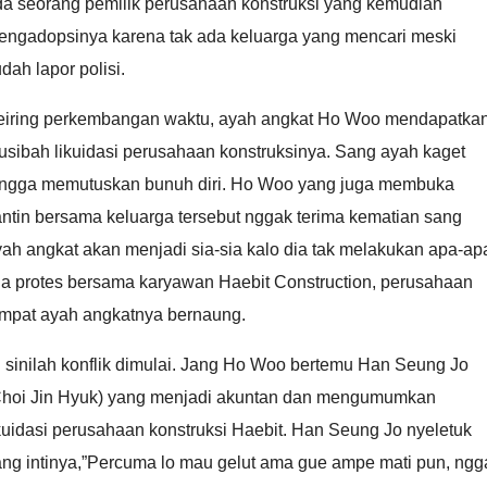
da seorang pemilik perusahaan konstruksi yang kemudian
engadopsinya karena tak ada keluarga yang mencari meski
dah lapor polisi.
eiring perkembangan waktu, ayah angkat Ho Woo mendapatka
usibah likuidasi perusahaan konstruksinya. Sang ayah kaget
ingga memutuskan bunuh diri. Ho Woo yang juga membuka
ntin bersama keluarga tersebut nggak terima kematian sang
ah angkat akan menjadi sia-sia kalo dia tak melakukan apa-ap
ia protes bersama karyawan Haebit Construction, perusahaan
empat ayah angkatnya bernaung.
 sinilah konflik dimulai. Jang Ho Woo bertemu Han Seung Jo
Choi Jin Hyuk) yang menjadi akuntan dan mengumumkan
kuidasi perusahaan konstruksi Haebit. Han Seung Jo nyeletuk
ang intinya,”Percuma lo mau gelut ama gue ampe mati pun, ngg