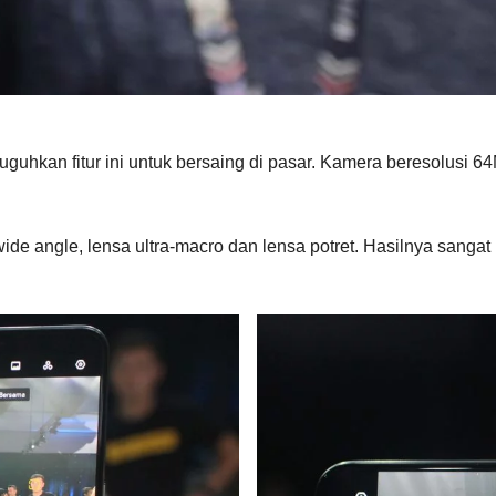
guhkan fitur ini untuk bersaing di pasar. Kamera beresolusi 
wide angle, lensa ultra-macro dan lensa potret. Hasilnya sang