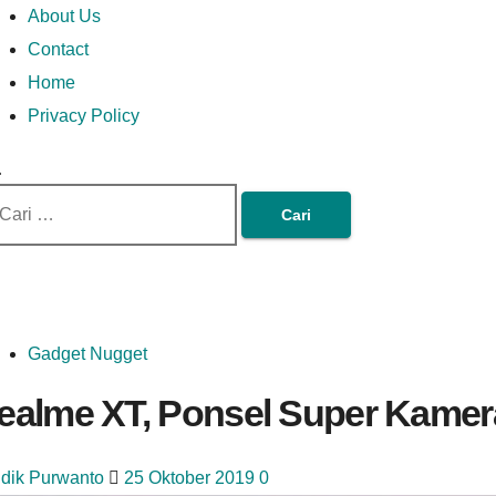
Money In Every Way
Money In Every
imary
Skip
Lets Talk About Money
About Us
enu
to
Contact
content
Home
Way
Privacy Policy
ri
tuk:
Gadget Nugget
realme XT, Ponsel Super Kamer
idik Purwanto
25 Oktober 2019
0