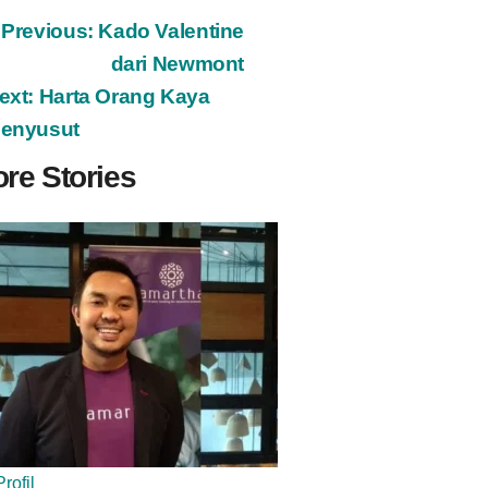
ost
Previous:
Kado Valentine
dari Newmont
avigation
ext:
Harta Orang Kaya
enyusut
re Stories
Profil