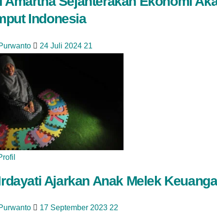
i Amartha Sejahterakan Ekonomi Aka
put Indonesia
 Purwanto
24 Juli 2024
21
Profil
 Irdayati Ajarkan Anak Melek Keuang
 Purwanto
17 September 2023
22