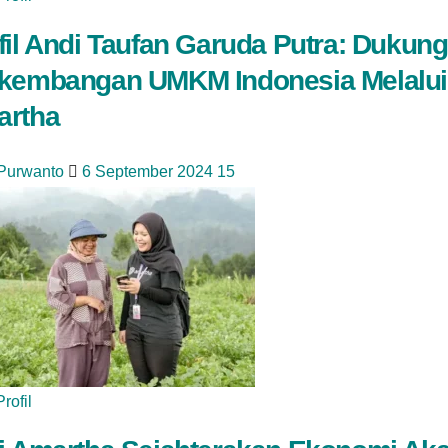
fil Andi Taufan Garuda Putra: Dukung
kembangan UMKM Indonesia Melalui
rtha
 Purwanto
6 September 2024
15
Profil