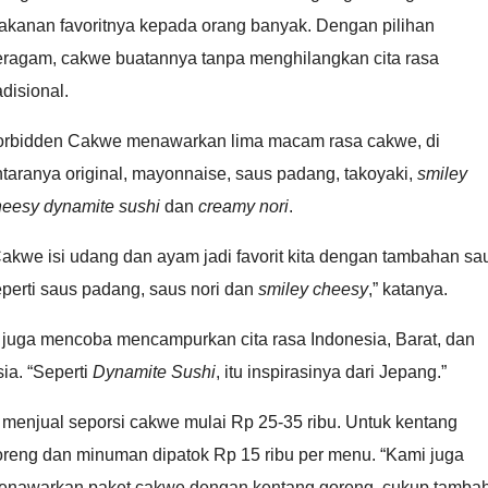
akanan favoritnya kepada orang banyak. Dengan pilihan
eragam, cakwe buatannya tanpa menghilangkan cita rasa
adisional.
orbidden Cakwe menawarkan lima macam rasa cakwe, di
taranya original, mayonnaise, saus padang, takoyaki,
smiley
heesy dynamite sushi
dan
creamy nori
.
akwe isi udang dan ayam jadi favorit kita dengan tambahan sa
perti saus padang, saus nori dan
smiley cheesy
,” katanya.
a juga mencoba mencampurkan cita rasa Indonesia, Barat, dan
ia. “Seperti
Dynamite Sushi
, itu inspirasinya dari Jepang.”
 menjual seporsi cakwe mulai Rp 25-35 ribu. Untuk kentang
oreng dan minuman dipatok Rp 15 ribu per menu. “Kami juga
enawarkan paket cakwe dengan kentang goreng, cukup tamba