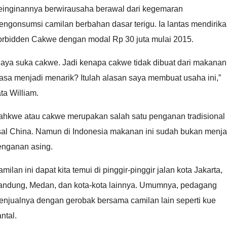
einginannya berwirausaha berawal dari kegemaran
ngonsumsi camilan berbahan dasar terigu. Ia lantas mendirik
orbidden Cakwe dengan modal Rp 30 juta mulai 2015.
Saya suka cakwe. Jadi kenapa cakwe tidak dibuat dari makanan
asa menjadi menarik? Itulah alasan saya membuat usaha ini,”
ta William.
ahkwe atau cakwe merupakan salah satu penganan tradisional
sal China. Namun di Indonesia makanan ini sudah bukan menja
enganan asing.
milan ini dapat kita temui di pinggir-pinggir jalan kota Jakarta,
andung, Medan, dan kota-kota lainnya. Umumnya, pedagang
enjualnya dengan gerobak bersama camilan lain seperti kue
ntal.