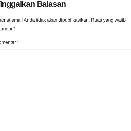
inggalkan Balasan
amat email Anda tidak akan dipublikasikan.
Ruas yang wajib
itandai
*
omentar
*