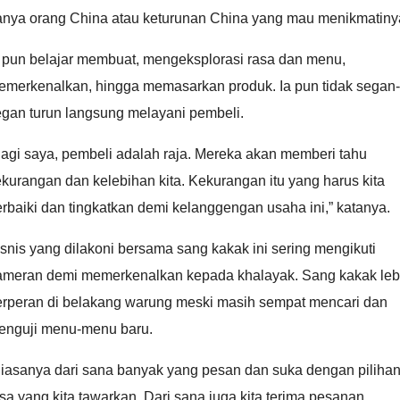
anya orang China atau keturunan China yang mau menikmatiny
a pun belajar membuat, mengeksplorasi rasa dan menu,
emerkenalkan, hingga memasarkan produk. Ia pun tidak segan-
egan turun langsung melayani pembeli.
agi saya, pembeli adalah raja. Mereka akan memberi tahu
kurangan dan kelebihan kita. Kekurangan itu yang harus kita
rbaiki dan tingkatkan demi kelanggengan usaha ini,” katanya.
snis yang dilakoni bersama sang kakak ini sering mengikuti
ameran demi memerkenalkan kepada khalayak. Sang kakak leb
erperan di belakang warung meski masih sempat mencari dan
enguji menu-menu baru.
Biasanya dari sana banyak yang pesan dan suka dengan piliha
sa yang kita tawarkan. Dari sana juga kita terima pesanan,