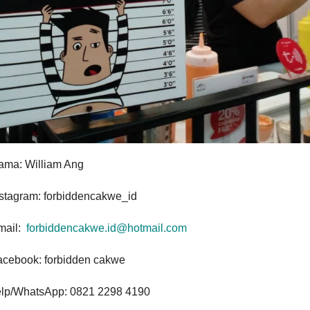
ama: William Ang
nstagram: forbiddencakwe_id
mail:
forbiddencakwe.id@hotmail.com
acebook: forbidden cakwe
elp/WhatsApp: 0821 2298 4190