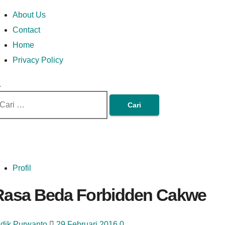
Skip
Money In Every
Lets Talk About Money
Money In Every Way
imary
About Us
to
enu
Contact
content
Home
Way
Privacy Policy
ri
tuk:
Profil
Rasa Beda Forbidden Cakwe
idik Purwanto
29 Februari 2016
0