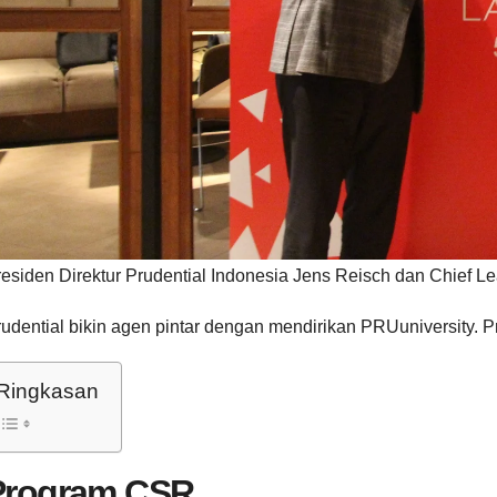
esiden Direktur Prudential Indonesia Jens Reisch dan Chief L
rudential bikin agen pintar dengan mendirikan PRUuniversity.
Ringkasan
Program CSR