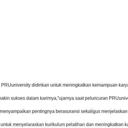
, PRUuniversity didirikan untuk meningkatkan kemampuan karya
kin sukses dalam karirnya,”ujarnya saat peluncuran PRUunivers
enyampaikan pentingnya berasuransi sekaligus menjelaskan p
tuk menyelaraskan kurikulum pelatihan dan meningkatkan ka