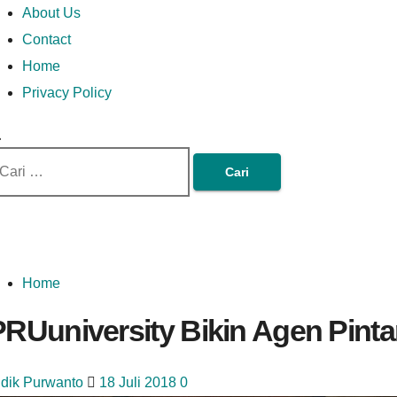
Money In Every Way
Money In Every
imary
Skip
Lets Talk About Money
About Us
enu
to
Contact
content
Home
Way
Privacy Policy
ri
tuk:
Home
PRUuniversity Bikin Agen Pinta
idik Purwanto
18 Juli 2018
0