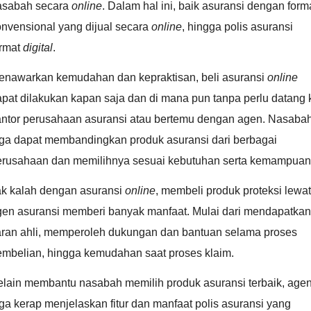
asabah secara
online
. Dalam hal ini, baik asuransi dengan form
onvensional yang dijual secara
online
, hingga polis asuransi
ormat
digital
.
enawarkan kemudahan dan kepraktisan, beli asuransi
online
pat dilakukan kapan saja dan di mana pun tanpa perlu datang 
antor perusahaan asuransi atau bertemu dengan agen. Nasaba
uga dapat membandingkan produk asuransi dari berbagai
erusahaan dan memilihnya sesuai kebutuhan serta kemampuan
ak kalah dengan asuransi
online
, membeli produk proteksi lewat
gen asuransi memberi banyak manfaat. Mulai dari mendapatkan
aran ahli, memperoleh dukungan dan bantuan selama proses
embelian, hingga kemudahan saat proses klaim.
elain membantu nasabah memilih produk asuransi terbaik, age
ga kerap menjelaskan fitur dan manfaat polis asuransi yang