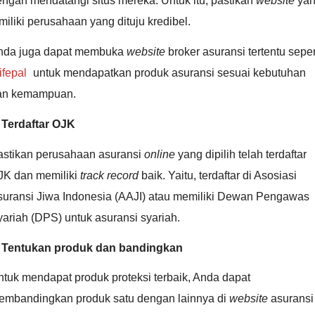
ngan mendatangi situs mereka. Untuk itu, pastikan
website
ya
miliki perusahaan yang dituju kredibel.
nda juga dapat membuka
website
broker asuransi tertentu seper
ifepal
untuk mendapatkan produk asuransi sesuai kebutuhan
an kemampuan.
. Terdaftar OJK
astikan perusahaan asuransi
online
yang dipilih telah terdaftar
JK dan memiliki
track record
baik. Yaitu, terdaftar di Asosiasi
suransi Jiwa Indonesia (AAJI) atau memiliki Dewan Pengawas
ariah (DPS) untuk asuransi syariah.
. Tentukan produk dan bandingkan
tuk mendapat produk proteksi terbaik, Anda dapat
embandingkan produk satu dengan lainnya di
website
asuransi