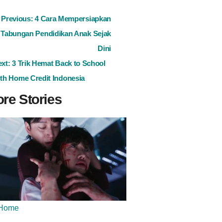
ost
Previous:
4 Cara Mempersiapkan
Tabungan Pendidikan Anak Sejak
avigation
Dini
ext:
3 Trik Hemat Back to School
th Home Credit Indonesia
re Stories
Home