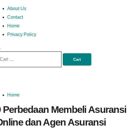
Skip
Money In Every
Lets Talk About Money
Money In Every Way
imary
About Us
to
enu
Contact
content
Home
Way
Privacy Policy
ri
tuk:
Home
9 Perbedaan Membeli Asuransi
Online dan Agen Asuransi