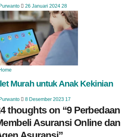
 Purwanto
26 Januari 2024
28
Home
let Murah untuk Anak Kekinian
 Purwanto
8 Desember 2023
17
4 thoughts on “
9 Perbedaan
Membeli Asuransi Online dan
Agen Asuransi
”