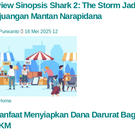
iew Sinopsis Shark 2: The Storm Jad
juangan Mantan Narapidana
 Purwanto
16 Mei 2025
12
Home
anfaat Menyiapkan Dana Darurat Bag
KM