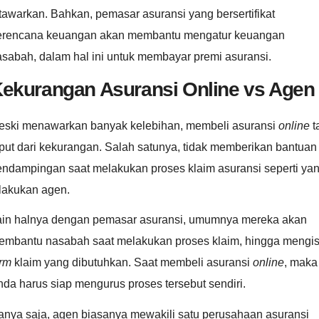
tawarkan. Bahkan, pemasar asuransi yang bersertifikat
erencana keuangan akan membantu mengatur keuangan
sabah, dalam hal ini untuk membayar premi asuransi.
ekurangan
Asuransi Online vs Agen
eski menawarkan banyak kelebihan, membeli asuransi
online
t
put dari kekurangan. Salah satunya, tidak memberikan bantuan
endampingan saat melakukan proses klaim asuransi seperti ya
ilakukan agen.
ain halnya dengan pemasar asuransi, umumnya mereka akan
embantu nasabah saat melakukan proses klaim, hingga mengis
orm
klaim yang dibutuhkan. Saat membeli asuransi
online
, maka
da harus siap mengurus proses tersebut sendiri.
anya saja, agen biasanya mewakili satu perusahaan asuransi