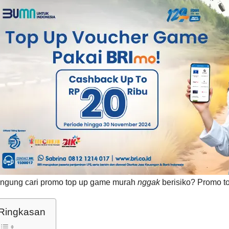
ingung cari promo top up game murah
nggak
berisiko? Promo 
Ringkasan