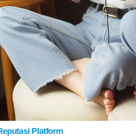
Reputasi Platform