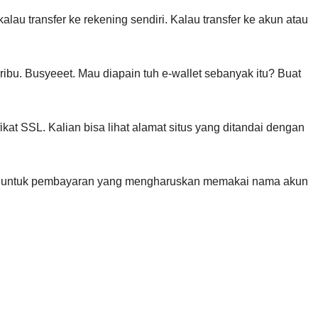
au transfer ke rekening sendiri. Kalau transfer ke akun atau
ribu. Busyeeet. Mau diapain tuh e-wallet sebanyak itu? Buat
fikat SSL. Kalian bisa lihat alamat situs yang ditandai dengan
Apalagi untuk pembayaran yang mengharuskan memakai nama akun