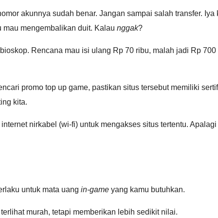
or akunnya sudah benar. Jangan sampai salah transfer. Iya kal
 itu mau mengembalikan duit. Kalau
nggak
?
 bioskop. Rencana mau isi ulang Rp 70 ribu, malah jadi Rp 700 
encari promo top up game, pastikan situs tersebut memiliki serti
ing kita.
an internet nirkabel (wi-fi) untuk mengakses situs tertentu. 
erlaku untuk mata uang
in-game
yang kamu butuhkan.
rlihat murah, tetapi memberikan lebih sedikit nilai.