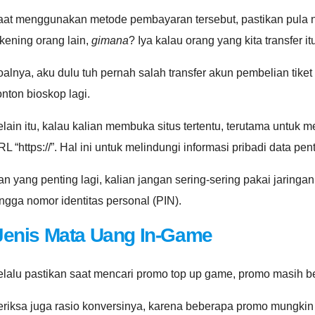
at menggunakan metode pembayaran tersebut, pastikan pula nom
kening orang lain,
gimana
? Iya kalau orang yang kita transfer
alnya, aku dulu tuh pernah salah transfer akun pembelian tiket
nton bioskop lagi.
lain itu, kalau kalian membuka situs tertentu, terutama untuk m
L “https://”. Hal ini untuk melindungi informasi pribadi data pent
n yang penting lagi, kalian jangan sering-sering pakai jaring
ngga nomor identitas personal (PIN).
Jenis Mata Uang In-Game
elalu pastikan saat mencari promo top up game, promo masih b
riksa juga rasio konversinya, karena beberapa promo mungkin te