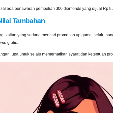
isal ada penawaran pembelian 300 diamonds yang dijual Rp 8
Nilai Tambahan
gi kalian yang sedang mencari promo top up game, selalu band
ame
gratis.
ngan lupa untuk selalu memerhatikan syarat dan ketentuan pro