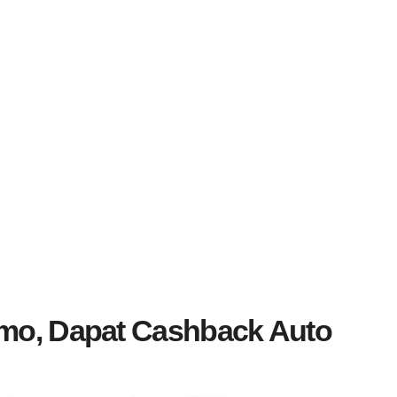
mo, Dapat Cashback Auto