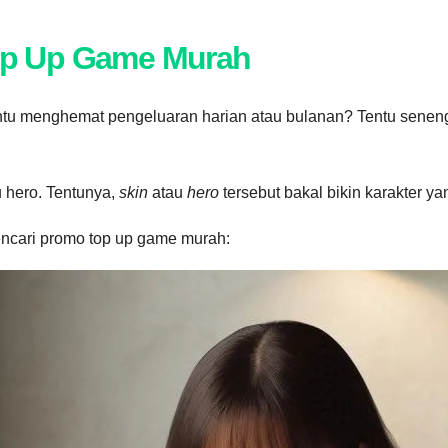
op Up Game Murah
ntu menghemat pengeluaran harian atau bulanan? Tentu senen
 hero. Tentunya,
skin
atau
hero
tersebut bakal bikin karakter y
encari promo top up game murah: