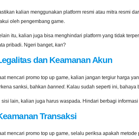
stikan kalian menggunakan platform resmi atau mitra resmi dar
iakui oleh pengembang game.
lain itu, kalian juga bisa menghindari platform yang tidak ter
ta pribadi. Ngeri banget,
kan
?
Legalitas dan Keamanan Akun
at mencari promo top up game, kalian jangan tergiur harga ya
erkena sanksi, bahkan
banned
. Kalau sudah seperti ini, bahaya
 sisi lain, kalian juga harus waspada. Hindari berbagi informas
Keamanan Transaksi
aat mencari promo top up game, selalu periksa apakah metode