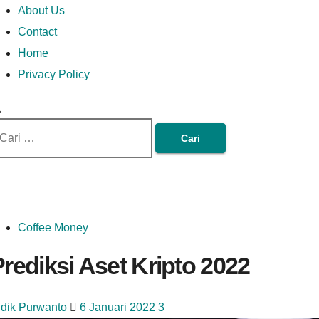
Money In Every Way
Money In Every
imary
Skip
Lets Talk About Money
About Us
enu
to
Contact
content
Home
Way
Privacy Policy
ri
tuk:
Coffee Money
rediksi Aset Kripto 2022
idik Purwanto
6 Januari 2022
3