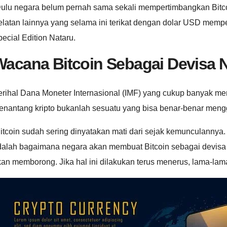
ulu negara belum pernah sama sekali mempertimbangkan Bitcoin
elatan lainnya yang selama ini terikat dengan dolar USD mem
ecial Edition Nataru.
Wacana Bitcoin Sebagai Devisa 
erihal Dana Moneter Internasional (IMF) yang cukup banyak m
enantang kripto bukanlah sesuatu yang bisa benar-benar men
itcoin sudah sering dinyatakan mati dari sejak kemunculannya.
alah bagaimana negara akan membuat Bitcoin sebagai devisa ata
kan memborong. Jika hal ini dilakukan terus menerus, lama-la