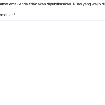
amat email Anda tidak akan dipublikasikan.
Ruas yang wajib d
omentar
*