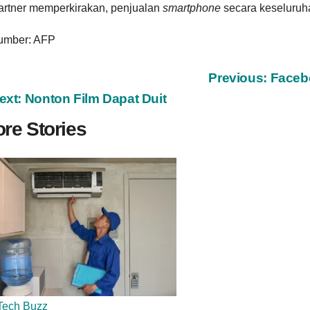
artner memperkirakan, penjualan
smartphone
secara keseluruhan
umber: AFP
ost
Previous:
Facebo
ext:
Nonton Film Dapat Duit
avigation
re Stories
Tech Buzz