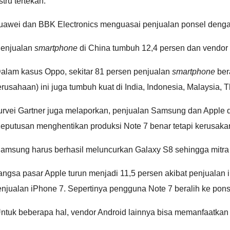
stru tertekan.
uawei dan BBK Electronics menguasai penjualan ponsel dengan
Penjualan
smartphone
di China tumbuh 12,4 persen dan vendor 
Dalam kasus Oppo, sekitar 81 persen penjualan
smartphone
ber
rusahaan) ini juga tumbuh kuat di India, Indonesia, Malaysia, T
urvei Gartner juga melaporkan, penjualan Samsung dan Apple d
Keputusan menghentikan produksi Note 7 benar tetapi kerusa
Samsung harus berhasil meluncurkan Galaxy S8 sehingga mitr
ngsa pasar Apple turun menjadi 11,5 persen akibat penjualan
njualan iPhone 7. Sepertinya pengguna Note 7 beralih ke ponse
ntuk beberapa hal, vendor Android lainnya bisa memanfaatkan s