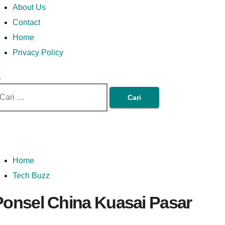
Money In Every Way
Money In Every
imary
Skip
Lets Talk About Money
About Us
enu
to
Contact
content
Home
Way
Privacy Policy
ri
tuk:
Home
Tech Buzz
Ponsel China Kuasai Pasar