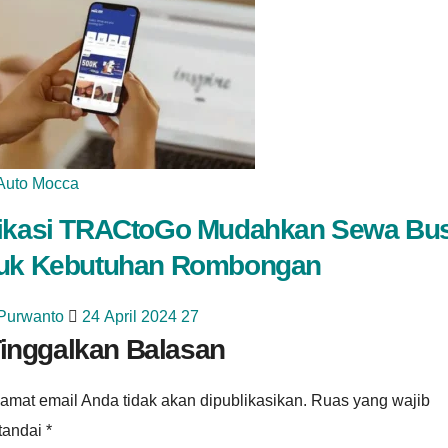
Auto Mocca
ikasi TRACtoGo Mudahkan Sewa Bu
uk Kebutuhan Rombongan
 Purwanto
24 April 2024
27
inggalkan Balasan
amat email Anda tidak akan dipublikasikan.
Ruas yang wajib
itandai
*