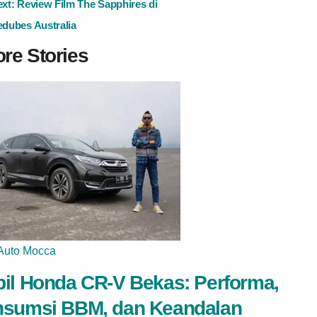
ext:
Review Film The Sapphires di
dubes Australia
re Stories
Auto Mocca
il Honda CR-V Bekas: Performa,
sumsi BBM, dan Keandalan