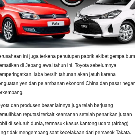
erusahaan ini juga terkena penutupan pabrik akibat gempa bum
ematikan di Jepang awal tahun ini. Toyota sebelumnya
emperingatkan, laba bersih tahunan akan jatuh karena
enguatan yen dan pelambanan ekonomi China dan pasar nega
erkembang.
yota dan produsen besar lainnya juga telah berjuang
mulihkan reputasi terkait keamanan setelah penarikan jutaan
bil di seluruh dunia, termasuk kasus kantong udara (airbag)
ang tidak mengembang saat kecelakaan dari pemasok Takata.