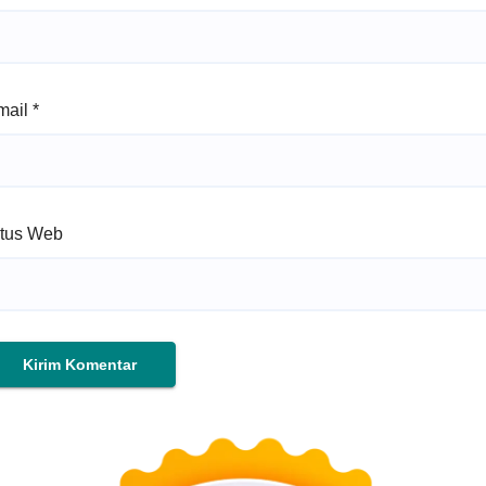
mail
*
itus Web