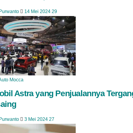
 Purwanto
14 Mei 2024
29
Auto Mocca
obil Astra yang Penjualannya Terga
aing
 Purwanto
3 Mei 2024
27