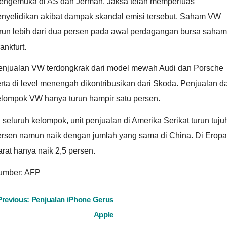
engemuka di AS dan Jerman. Jaksa telah memperluas
enyelidikan akibat dampak skandal emisi tersebut. Saham VW
urun lebih dari dua persen pada awal perdagangan bursa saham
ankfurt.
enjualan VW terdongkrak dari model mewah Audi dan Porsche
rta di level menengah dikontribusikan dari Skoda. Penjualan da
elompok VW hanya turun hampir satu persen.
 seluruh kelompok, unit penjualan di Amerika Serikat turun tuju
ersen namun naik dengan jumlah yang sama di China. Di Eropa
rat hanya naik 2,5 persen.
umber: AFP
ost
Previous:
Penjualan iPhone Gerus
Apple
avigation