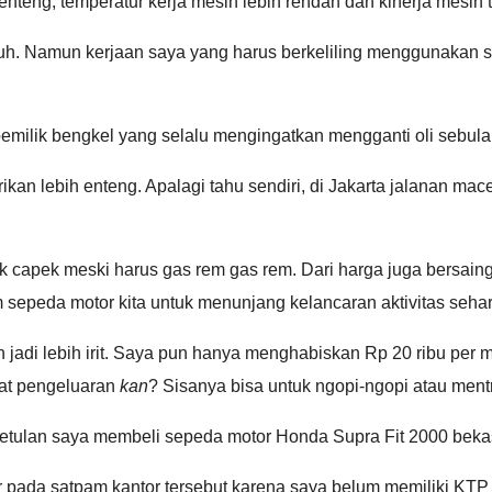
nteng, temperatur kerja mesin lebih rendah dan kinerja mesin t
auh. Namun kerjaan saya yang harus berkeliling menggunakan 
ta pemilik bengkel yang selalu mengingatkan mengganti oli sebula
an lebih enteng. Apalagi tahu sendiri, di Jakarta jalanan mace
k capek meski harus gas rem gas rem. Dari harga juga bersaing 
 sepeda motor kita untuk menunjang kelancaran aktivitas sehari
adi lebih irit. Saya pun hanya menghabiskan Rp 20 ribu per m
at pengeluaran
kan
? Sisanya bisa untuk ngopi-ngopi atau mentr
Kebetulan saya membeli sepeda motor Honda Supra Fit 2000 bek
 pada satpam kantor tersebut karena saya belum memiliki KTP