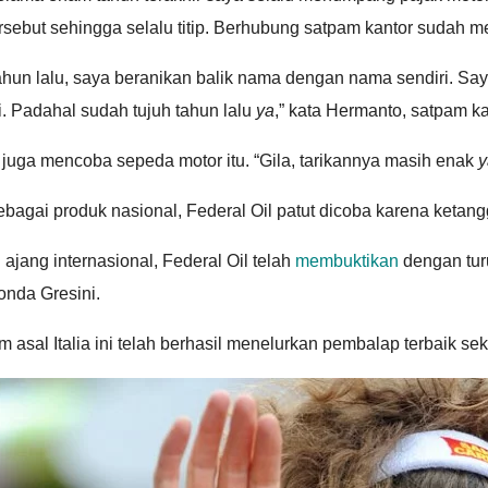
rsebut sehingga selalu titip. Berhubung satpam kantor sudah me
ahun lalu, saya beranikan balik nama dengan nama sendiri. Sa
i. Padahal sudah tujuh tahun lalu
ya
,” kata Hermanto, satpam ka
 juga mencoba sepeda motor itu. “Gila, tarikannya masih enak
y
bagai produk nasional, Federal Oil patut dicoba karena keta
 ajang internasional, Federal Oil telah
membuktikan
dengan tur
onda Gresini.
m asal Italia ini telah berhasil menelurkan pembalap terbaik s