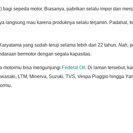
i) bagi sepeda motor. Biasanya, pabrikan selalu impor dan me
ya langsung mau karena produknya selalu terjamin. Padahal, ti
ryatama yang sudah teruji selama lebih dari 22 tahun.
Nah
, 
endaraan bermotor dengan segala kapasitas.
da motormu bisa mengunjungi
Federal Oil
. Di laman tersebut, k
awasaki, LTM, Minerva, Suzuki, TVS, Vespa Piaggio hingga Yama
tormu.