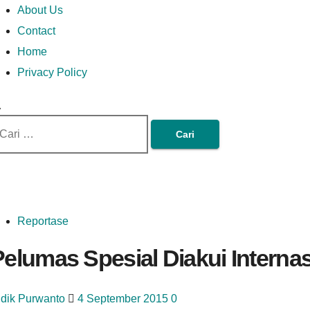
Money In Every Way
Money In Every
imary
Skip
Lets Talk About Money
About Us
enu
to
Contact
content
Home
Way
Privacy Policy
ri
tuk:
Reportase
elumas Spesial Diakui Interna
idik Purwanto
4 September 2015
0