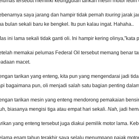
lumas tersebut memiliki keunggulan tarikan mesin motor lebih e
ebenarnya saya jarang dan hampir tidak pernah
touring
jarak j
a bulan sekali baru ke bengkel. Itu pun kalau ingat. Hahaha..
as ini lama sekali tidak ganti oli. Ini hampir kering olinya,”ka
telah memakai pelumas Federal Oil tersebut memang benar tarik
eadaan macet.
ngan tarikan yang enteng, kita pun yang mengendarai jadi tida
pi bagaimana pun, oli menjadi salah satu bagian penting dalam
engan tarikan mesin yang enteng mendorong pemakaian bensin j
uh, biasanya mengisi tiga atau empat hari sekali.
Nah,
jadi hem
rikan yang enteng tersebut juga diakui pemilik motor lama. 
elama enam tahun terakhir saya selalu menumpang pajak motor