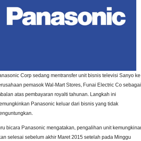
nasonic Corp sedang mentransfer unit bisnis televisi Sanyo ke
erusahaan pemasok Wal-Mart Stores, Funai Electric Co sebagai
balan atas pembayaran royalti tahunan. Langkah ini
emungkinkan Panasonic keluar dari bisnis yang tidak
enguntungkan.
uru bicara Panasonic mengatakan, pengalihan unit kemungkina
kan selesai sebelum akhir Maret 2015 setelah pada Minggu