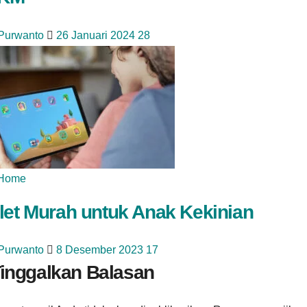
 Purwanto
26 Januari 2024
28
Home
let Murah untuk Anak Kekinian
 Purwanto
8 Desember 2023
17
inggalkan Balasan