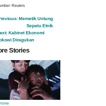
umber: Reuters
ost
Previous:
Memetik Untung
Sepatu Etnik
avigation
ext:
Kabinet Ekonomi
okowi Diragukan
re Stories
Home