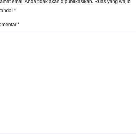
amat email Anda tidak akan dipublikasikan.
Ruas yang wajib
itandai
*
omentar
*