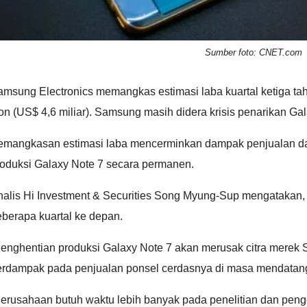
Sumber foto: CNET.com
msung Electronics memangkas estimasi laba kuartal ketiga tahun 
n (US$ 4,6 miliar). Samsung masih didera krisis penarikan Gal
emangkasan estimasi laba mencerminkan dampak penjualan da
roduksi Galaxy Note 7 secara permanen.
nalis Hi Investment & Securities Song Myung-Sup mengatakan
berapa kuartal ke depan.
Penghentian produksi Galaxy Note 7 akan merusak citra merek
erdampak pada penjualan ponsel cerdasnya di masa mendatang,
Perusahaan butuh waktu lebih banyak pada penelitian dan pen