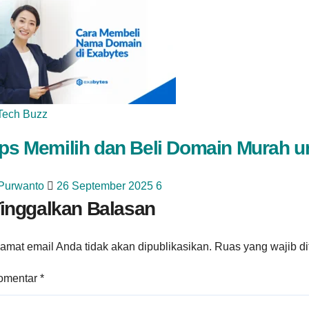
Tech Buzz
ips Memilih dan Beli Domain Murah 
 Purwanto
26 September 2025
6
inggalkan Balasan
amat email Anda tidak akan dipublikasikan.
Ruas yang wajib d
omentar
*