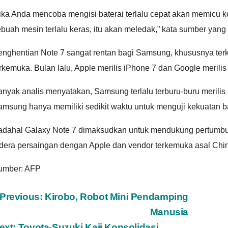
ika Anda mencoba mengisi baterai terlalu cepat akan memicu ko
ebuah mesin terlalu keras, itu akan meledak,” kata sumber ya
enghentian Note 7 sangat rentan bagi Samsung, khususnya ter
rkemuka. Bulan lalu, Apple merilis iPhone 7 dan Google merilis 
nyak analis menyatakan, Samsung terlalu terburu-buru merilis 
msung hanya memiliki sedikit waktu untuk menguji kekuatan ba
adahal Galaxy Note 7 dimaksudkan untuk mendukung pertumbuh
idera persaingan dengan Apple dan vendor terkemuka asal Chi
umber: AFP
ost
Previous:
Kirobo, Robot Mini Pendamping
Manusia
avigation
ext:
Toyota-Suzuki Kaji Konsolidasi