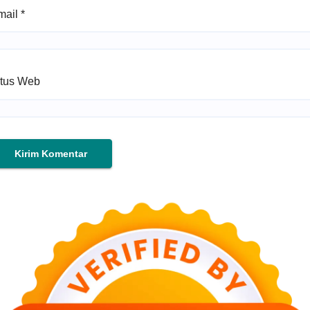
mail
*
itus Web