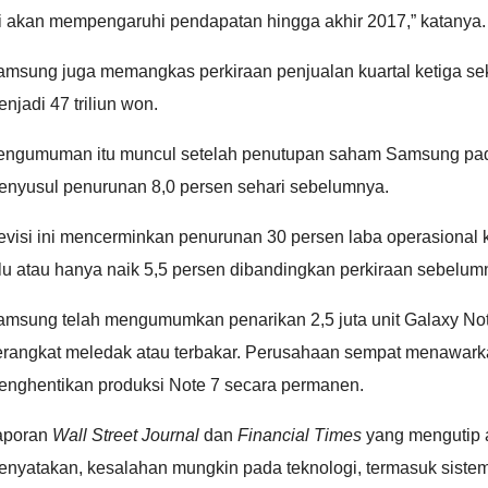
ni akan mempengaruhi pendapatan hingga akhir 2017,” katanya.
msung juga memangkas perkiraan penjualan kuartal ketiga seki
njadi 47 triliun won.
engumuman itu muncul setelah penutupan saham Samsung pada
enyusul penurunan 8,0 persen sehari sebelumnya.
evisi ini mencerminkan penurunan 30 persen laba operasional
lu atau hanya naik 5,5 persen dibandingkan perkiraan sebelum
amsung telah mengumumkan penarikan 2,5 juta unit Galaxy No
erangkat meledak atau terbakar. Perusahaan sempat menawarka
enghentikan produksi Note 7 secara permanen.
aporan
Wall Street Journal
dan
Financial Times
yang mengutip a
nyatakan, kesalahan mungkin pada teknologi, termasuk sistem 