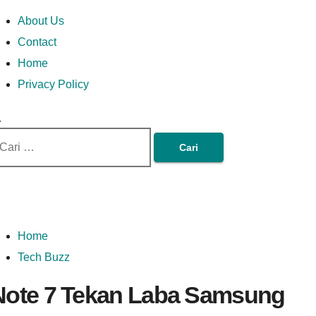
Skip
Money In Every
Lets Talk About Money
Money In Every Way
imary
About Us
to
enu
Contact
content
Home
Way
Privacy Policy
ri
tuk:
Home
Tech Buzz
Note 7 Tekan Laba Samsung