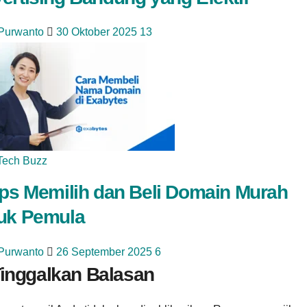
 Purwanto
30 Oktober 2025
13
Tech Buzz
ips Memilih dan Beli Domain Murah
uk Pemula
 Purwanto
26 September 2025
6
inggalkan Balasan