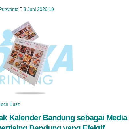
 Purwanto
8 Juni 2026
19
Tech Buzz
ak Kalender Bandung sebagai Media
ertising Bandung yang Efektif