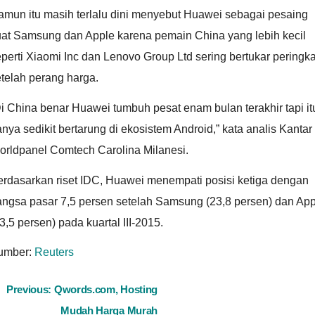
amun itu masih terlalu dini menyebut Huawei sebagai pesaing
uat Samsung dan Apple karena pemain China yang lebih kecil
perti Xiaomi Inc dan Lenovo Group Ltd sering bertukar peringka
telah perang harga.
i China benar Huawei tumbuh pesat enam bulan terakhir tapi it
nya sedikit bertarung di ekosistem Android,” kata analis Kantar
orldpanel Comtech Carolina Milanesi.
erdasarkan riset IDC, Huawei menempati posisi ketiga dengan
angsa pasar 7,5 persen setelah Samsung (23,8 persen) dan App
3,5 persen) pada kuartal III-2015.
umber:
Reuters
ost
Previous:
Qwords.com, Hosting
Mudah Harga Murah