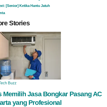
avigation
ext:
[Senior] Ketika Hantu Jatuh
nta
re Stories
Tech Buzz
s Memilih Jasa Bongkar Pasang AC
arta yang Profesional