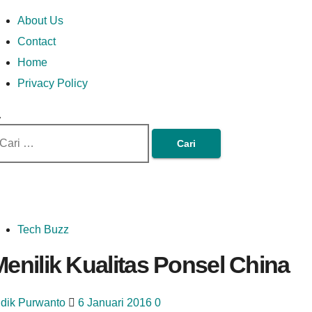
Skip
Money In Every
Lets Talk About Money
Money In Every Way
imary
About Us
to
enu
Contact
content
Home
Way
Privacy Policy
ri
tuk:
Tech Buzz
enilik Kualitas Ponsel China
idik Purwanto
6 Januari 2016
0