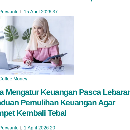
 Purwanto
15 April 2026
37
Coffee Money
a Mengatur Keuangan Pasca Lebara
duan Pemulihan Keuangan Agar
pet Kembali Tebal
 Purwanto
1 April 2026
20