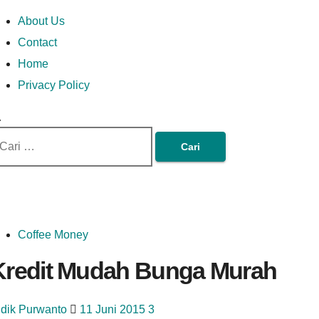
Skip
Money In Every
Lets Talk About Money
Money In Every Way
imary
About Us
to
enu
Contact
content
Home
Way
Privacy Policy
ri
tuk:
Coffee Money
Kredit Mudah Bunga Murah
idik Purwanto
11 Juni 2015
3