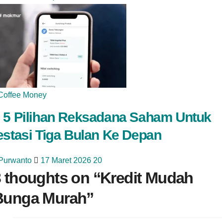
Coffee Money
 5 Pilihan Reksadana Saham Untuk
estasi Tiga Bulan Ke Depan
 Purwanto
17 Maret 2026
20
 thoughts on “
Kredit Mudah
Bunga Murah
”