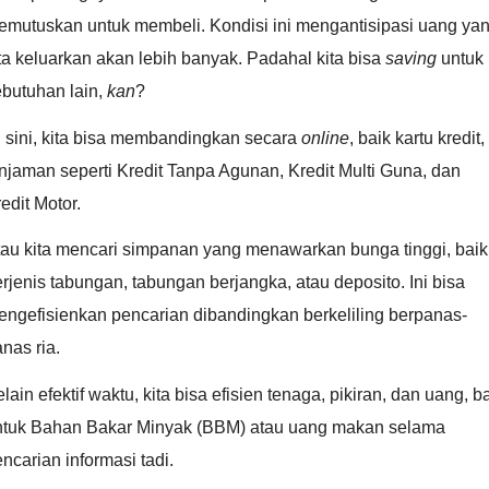
emutuskan untuk membeli. Kondisi ini mengantisipasi uang ya
ta keluarkan akan lebih banyak. Padahal kita bisa
saving
untuk
ebutuhan lain,
kan
?
 sini, kita bisa membandingkan secara
online
, baik kartu kredit,
njaman seperti Kredit Tanpa Agunan, Kredit Multi Guna, dan
edit Motor.
tau kita mencari simpanan yang menawarkan bunga tinggi, baik
rjenis tabungan, tabungan berjangka, atau deposito. Ini bisa
engefisienkan pencarian dibandingkan berkeliling berpanas-
nas ria.
lain efektif waktu, kita bisa efisien tenaga, pikiran, dan uang, b
ntuk Bahan Bakar Minyak (BBM) atau uang makan selama
ncarian informasi tadi.