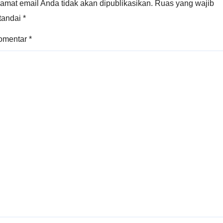
amat email Anda tidak akan dipublikasikan.
Ruas yang wajib
itandai
*
omentar
*