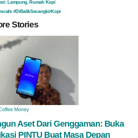
ext:
Lampung, Rumah Kopi
scafe #DiBalikSecangkirKopi
re Stories
Coffee Money
gun Aset Dari Genggaman: Buka
ikasi PINTU Buat Masa Depan