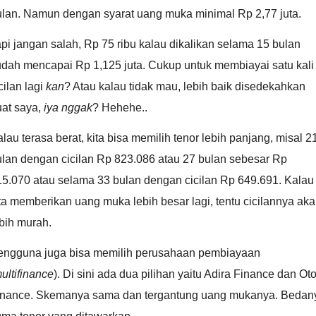
ulan. Namun dengan syarat uang muka minimal Rp 2,77 juta.
pi jangan salah, Rp 75 ribu kalau dikalikan selama 15 bulan
udah mencapai Rp 1,125 juta. Cukup untuk membiayai satu kali
cilan lagi
kan
? Atau kalau tidak mau, lebih baik disedekahkan
uat saya,
iya nggak
? Hehehe..
lau terasa berat, kita bisa memilih tenor lebih panjang, misal 2
ulan dengan cicilan Rp 823.086 atau 27 bulan sebesar Rp
15.070 atau selama 33 bulan dengan cicilan Rp 649.691. Kalau
ta memberikan uang muka lebih besar lagi, tentu cicilannya ak
bih murah.
engguna juga bisa memilih perusahaan pembiayaan
ultifinance
). Di sini ada dua pilihan yaitu Adira Finance dan Ot
inance. Skemanya sama dan tergantung uang mukanya. Bedan