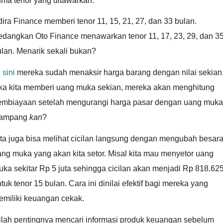
uma tenor yang ditawarkan.
ira Finance memberi tenor 11, 15, 21, 27, dan 33 bulan.
edangkan Oto Finance menawarkan tenor 11, 17, 23, 29, dan 3
lan. Menarik sekali bukan?
i
sini
mereka sudah menaksir harga barang dengan nilai sekian
ika kita memberi uang muka sekian, mereka akan menghitung
embiayaan setelah mengurangi harga pasar dengan uang muka
ampang
kan
?
ita juga bisa melihat cicilan langsung dengan mengubah besar
ng muka yang akan kita setor. Misal kita mau menyetor uang
ka sekitar Rp 5 juta sehingga cicilan akan menjadi Rp 818.62
tuk tenor 15 bulan. Cara ini dinilai efektif bagi mereka yang
emiliki keuangan cekak.
nilah pentingnya mencari informasi produk keuangan sebelum