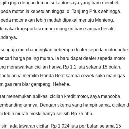
egitu juga dengan teman sekantor saya yang baru membeli
peda motor. Ia kebetulan tinggal di Tanjung Priuk sehingga
epeda motor akan lebih mudah dipakai menuju Menteng.
Memakai transportasi umum mungkin baru sampai besok,”
andanya.
a sengaja membandingkan beberapa dealer sepeda motor untuk
ncari harga paling murah. Ia baru dapat dealer sepeda motor
ang menawarkan cicilan hanya Rp 1,1 juta selama 15 bulan.
ebetulan ia memilih Honda Beat karena cewek suka main gas
em gas rem biar gampang. Hehehe..
at menemukan aplikasi cicilan kredit motor, saya mencoba
embandingkannya. Dengan skema yang hampir sama, cicilan d
ni lebih murah meski hanya selisih Rp 75 ribu.
 sini ada tawaran cicilan Rp 1,024 juta per bulan selama 15