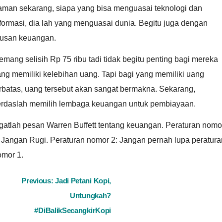
aman sekarang, siapa yang bisa menguasai teknologi dan
formasi, dia lah yang menguasai dunia. Begitu juga dengan
rusan keuangan.
mang selisih Rp 75 ribu tadi tidak begitu penting bagi mereka
ng memiliki kelebihan uang. Tapi bagi yang memiliki uang
rbatas, uang tersebut akan sangat bermakna. Sekarang,
erdaslah memilih lembaga keuangan untuk pembiayaan.
gatlah pesan Warren Buffett tentang keuangan. Peraturan nomo
 Jangan Rugi. Peraturan nomor 2: Jangan pernah lupa peratura
omor 1.
ost
Previous:
Jadi Petani Kopi,
Untungkah?
avigation
#DiBalikSecangkirKopi