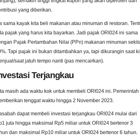
njang), semakin tinggi tingkat kupon yang akan diperoleh dan
ntribusi yang diberikan.
a sama kayak kita beli makanan atau minuman di restoran. Tent
a pajak yang harus kita bayarkan. Jadi pajak ORI024 ini sama
engan Pajak Pertambahan Nilai (PPn) makanan minuman sekit
%. Tapi pajak ini bukan ditambahkan ya, tapi dikurangin saat ki
njual/saat jatuh tempo nanti (pas mencairkan).
nvestasi Terjangkau
ita masih ada waktu kok untuk membeli ORI024 ini. Pemerintah
emberikan tenggat waktu hingga 2 November 2023.
asabah dapat membeli investasi terjangkau ORI024 mulai dari
1 juta hingga maksimal Rp5 miliar untuk ORI024 bertenor 3
hun dan maksimal Rp10 miliar untuk ORI024 bertenor 6 tahun.