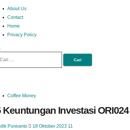
Skip
Money In Every
Lets Talk About Money
Money In Every Way
imary
About Us
to
enu
Contact
content
Home
Way
Privacy Policy
ri
tuk:
Coffee Money
5 Keuntungan Investasi ORI024
idik Purwanto
18 Oktober 2023
11