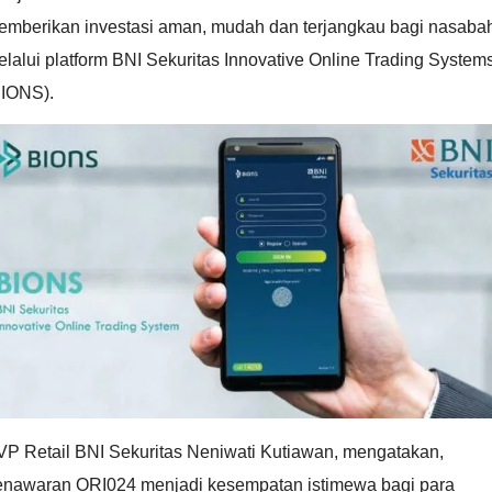
emberikan investasi aman, mudah dan terjangkau bagi nasaba
lalui platform BNI Sekuritas Innovative Online Trading System
BIONS).
VP Retail BNI Sekuritas Neniwati Kutiawan, mengatakan,
enawaran ORI024 menjadi kesempatan istimewa bagi para