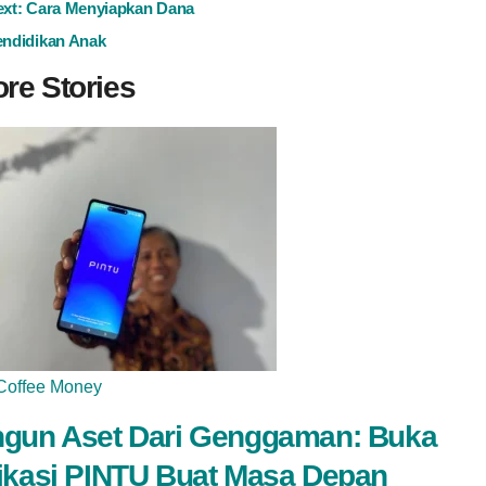
ext:
Cara Menyiapkan Dana
ndidikan Anak
re Stories
Coffee Money
gun Aset Dari Genggaman: Buka
ikasi PINTU Buat Masa Depan