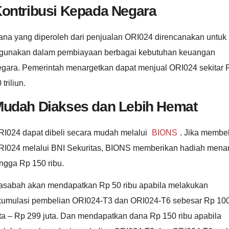
ontribusi Kepada Negara
ana yang diperoleh dari penjualan ORI024 direncanakan untuk
igunakan dalam pembiayaan berbagai kebutuhan keuangan
egara. Pemerintah menargetkan dapat menjual ORI024 sekitar 
 triliun.
udah Diakses dan Lebih Hemat
RI024 dapat dibeli secara mudah melalui
BIONS
. Jika membel
RI024 melalui BNI Sekuritas, BIONS memberikan hadiah menar
ngga Rp 150 ribu.
asabah akan mendapatkan Rp 50 ribu apabila melakukan
kumulasi pembelian ORI024-T3 dan ORI024-T6 sebesar Rp 10
ta – Rp 299 juta. Dan mendapatkan dana Rp 150 ribu apabila