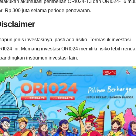
elakukan akumulasi pembelian ORI024-T3 dan ORI024-T6 mul
ri Rp 300 juta selama periode penawaran.
isclaimer
apun jenis investasinya, pasti ada risiko. Termasuk investasi
I024 ini. Memang investasi ORI024 memiliki risiko lebih renda
bandingkan instrumen investasi lain.