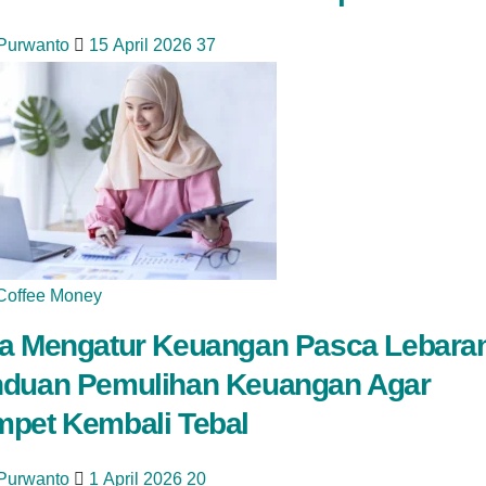
 Purwanto
15 April 2026
37
Coffee Money
a Mengatur Keuangan Pasca Lebara
duan Pemulihan Keuangan Agar
pet Kembali Tebal
 Purwanto
1 April 2026
20