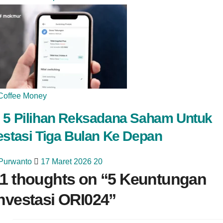
Coffee Money
 5 Pilihan Reksadana Saham Untuk
estasi Tiga Bulan Ke Depan
 Purwanto
17 Maret 2026
20
1 thoughts on “
5 Keuntungan
nvestasi ORI024
”