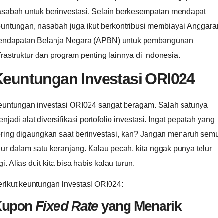
asabah untuk berinvestasi. Selain berkesempatan mendapat
euntungan, nasabah juga ikut berkontribusi membiayai Anggara
endapatan Belanja Negara (APBN) untuk pembangunan
frastruktur dan program penting lainnya di Indonesia.
Keuntungan Investasi ORI024
euntungan investasi ORI024 sangat beragam. Salah satunya
njadi alat diversifikasi portofolio investasi. Ingat pepatah yang
ering digaungkan saat berinvestasi, kan? Jangan menaruh sem
lur dalam satu keranjang. Kalau pecah, kita nggak punya telur
gi. Alias duit kita bisa habis kalau turun.
rikut keuntungan investasi ORI024:
Kupon
Fixed Rate
yang Menarik