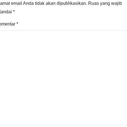
amat email Anda tidak akan dipublikasikan.
Ruas yang wajib
itandai
*
omentar
*