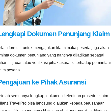
Lengkapi Dokumen Penunjang Klaim
lain formulir untuk mengajukan klaim maka peserta juga akan
iminta dokumen penunjang yang nantinya dijadikan sebagai
han tinjauan atau verifikasi pihak asuransi terhadap permintaa
aim peserta.
Pengajuan ke Pihak Asuransi
etelah semuanya lengkap, dokumen ketentuan prosedur klaim
llianz TravelPro bisa langsung diajukan kepada perusahaan
uransi. Jika seandainya klaim tersebut
approve
atau diterima