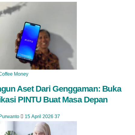
Coffee Money
gun Aset Dari Genggaman: Buka
ikasi PINTU Buat Masa Depan
 Purwanto
15 April 2026
37