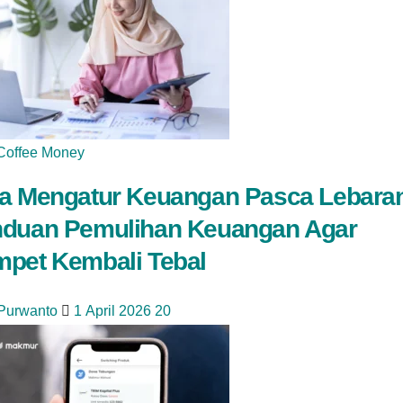
Coffee Money
a Mengatur Keuangan Pasca Lebara
duan Pemulihan Keuangan Agar
pet Kembali Tebal
 Purwanto
1 April 2026
20