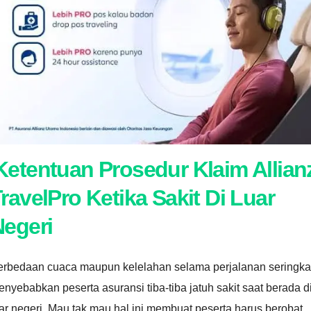
Ketentuan
Prosedur Klaim Allian
ravelPro Ketika Sakit Di Luar
Negeri
erbedaan cuaca maupun kelelahan selama perjalanan seringka
nyebabkan peserta asuransi tiba-tiba jatuh sakit saat berada d
ar negeri. Mau tak mau hal ini membuat peserta harus berobat