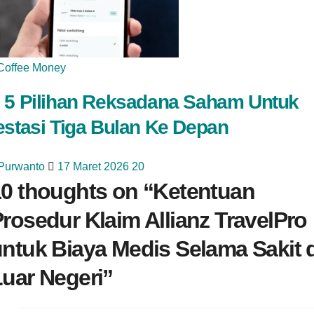
Coffee Money
 5 Pilihan Reksadana Saham Untuk
estasi Tiga Bulan Ke Depan
 Purwanto
17 Maret 2026
20
0 thoughts on “
Ketentuan
rosedur Klaim Allianz TravelPro
ntuk Biaya Medis Selama Sakit d
uar Negeri
”