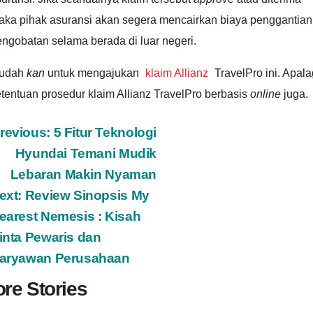
aka pihak asuransi akan segera mencairkan biaya penggantian
ngobatan selama berada di luar negeri.
udah
kan
untuk mengajukan
klaim Allianz
TravelPro ini. Apala
tentuan prosedur klaim Allianz TravelPro berbasis
online
juga.
ost
revious:
5 Fitur Teknologi
Hyundai Temani Mudik
avigation
Lebaran Makin Nyaman
ext:
Review Sinopsis My
earest Nemesis : Kisah
inta Pewaris dan
aryawan Perusahaan
re Stories