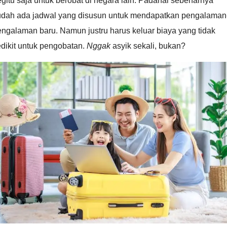
gitu saja untuk berobat di negara lain. Padahal sebenarnya
udah ada jadwal yang disusun untuk mendapatkan pengalaman
ngalaman baru. Namun justru harus keluar biaya yang tidak
dikit untuk pengobatan.
Nggak
asyik sekali, bukan?