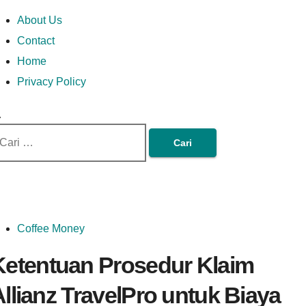
Skip
Money In Every
Lets Talk About Money
Money In Every Way
imary
About Us
to
enu
Contact
content
Home
Way
Privacy Policy
ri
tuk:
Coffee Money
Ketentuan Prosedur Klaim
llianz TravelPro untuk Biaya