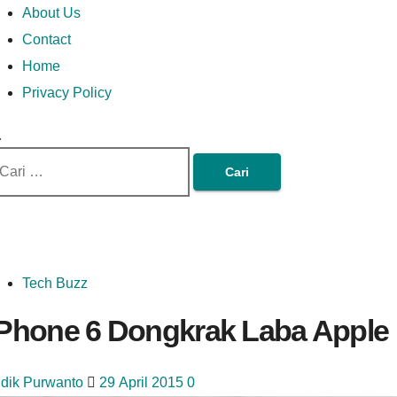
Money In Every Way
Money In Every
imary
Skip
Lets Talk About Money
About Us
enu
to
Contact
content
Home
Way
Privacy Policy
ri
tuk:
Tech Buzz
iPhone 6 Dongkrak Laba Apple
idik Purwanto
29 April 2015
0