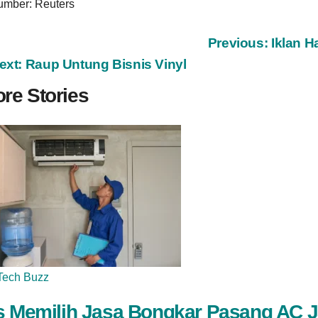
umber: Reuters
ost
Previous:
Iklan H
ext:
Raup Untung Bisnis Vinyl
avigation
re Stories
Tech Buzz
s Memilih Jasa Bongkar Pasang AC J