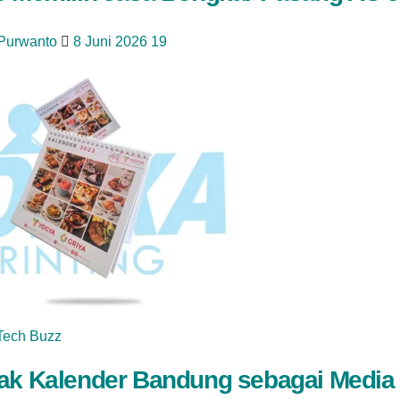
 Purwanto
8 Juni 2026
19
Tech Buzz
ak Kalender Bandung sebagai Media 