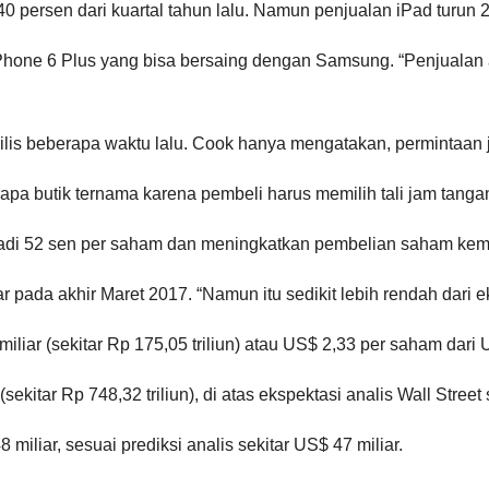
40 persen dari kuartal tahun lalu. Namun penjualan iPad turun 2
 iPhone 6 Plus yang bisa bersaing dengan Samsung. “Penjuala
ilis beberapa waktu lalu. Cook hanya mengatakan, permintaan j
apa butik ternama karena pembeli harus memilih tali jam tangan
adi 52 sen per saham dan meningkatkan pembelian saham kemba
 pada akhir Maret 2017. “Namun itu sedikit lebih rendah dari e
miliar (sekitar Rp 175,05 triliun) atau US$ 2,33 per saham da
kitar Rp 748,32 triliun), di atas ekspektasi analis Wall Street 
iliar, sesuai prediksi analis sekitar US$ 47 miliar.