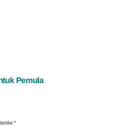
untuk Pemula
itandai
*