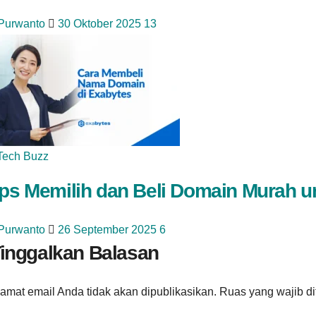
 Purwanto
30 Oktober 2025
13
Tech Buzz
ips Memilih dan Beli Domain Murah 
 Purwanto
26 September 2025
6
inggalkan Balasan
amat email Anda tidak akan dipublikasikan.
Ruas yang wajib d