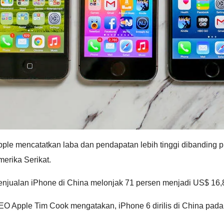
ple mencatatkan laba dan pendapatan lebih tinggi dibanding pr
erika Serikat.
njualan iPhone di China melonjak 71 persen menjadi US$ 16,8 
EO Apple Tim Cook mengatakan, iPhone 6 dirilis di China pada