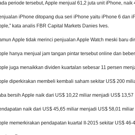
da periode tersebut, Apple menjual 61,2 juta unit iPhone, naik 
enjualan iPhone ditopang dua seri iPhone yaitu iPhone 6 dan
ple,” kata analis FBR Capital Markets Danies Ives.
mun Apple tidak merinci penjualan Apple Watch meski baru dir
ple hanya menjual jam tangan pintar tersebut online dan beber
pple juga menaikkan dividen kuartalan sebesar 11 persen menj
ple diperkirakan membeli kembali saham sekitar US$ 200 miliar
ba bersih Apple naik dari US$ 10,22 miliar menjadi US$ 13,57 
ndapatan naik dari US$ 45,65 miliar menjadi US$ 58,01 miliar (se
ple memerkirakan pendapatan kuartal II-2015 sekitar US$ 46-48 m