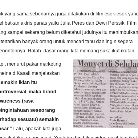
ik yang sama sebenarnya juga dilakukan di film esek-esek yan
libatkan aktris panas yaitu Julia Peres dan Dewi Perssik. Film
ang sampai sekarang belum diketahui judulnya itu menimbulka
tertarikan banyak orang untuk mencari tahu dan ingin segera
nontonnya. Halah..dasar orang kita memang suka ikut-ikutan.
pi, menurut pakar marketing
heinald Kasali menjelaskan
emakin iklan itu
ontroversial, maka brand
wareness (rasa
eingintahuan seseorang
erhadap sesuatu) semakin
esar.”
Lalu, apakah kita juga
rlu ikut-ikutan posting di Youtube dan bikin video gokil biar iku