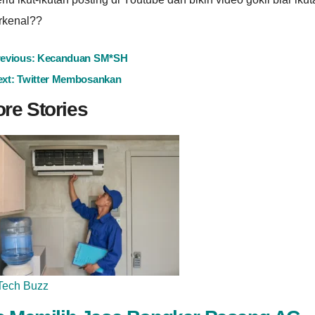
rkenal??
ost
revious:
Kecanduan SM*SH
ext:
Twitter Membosankan
avigation
re Stories
Tech Buzz