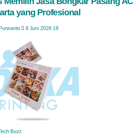
s Memilih Jasa Bongkar Pasang AC
arta yang Profesional
 Purwanto
8 Juni 2026
19
Tech Buzz