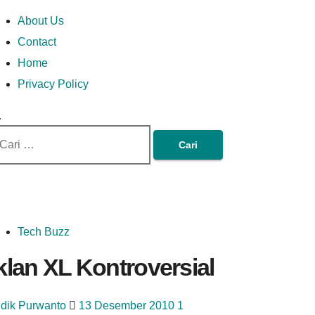
Skip
Money In Every
Lets Talk About Money
Money In Every Way
imary
About Us
to
enu
Contact
content
Home
Way
Privacy Policy
ri
tuk:
Tech Buzz
klan XL Kontroversial
idik Purwanto
13 Desember 2010
1