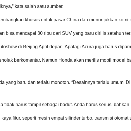
knya,” kata salah satu sumber.
ikembangkan khusus untuk pasar China dan menunjukkan komitm
 bisa mencapai 30 ribu dari SUV yang baru dirilis setahun tera
toshow di Beijing April depan. Apalagi Acura juga harus dipame
ini menolak berkomentar. Namun Honda akan merilis mobil model
da yang baru dan terlalu monoton. “Desainnya terlalu umum. D
 tidak harus tampil sebagai badut. Anda harus serius, bahkan le
ya fitur, seperti mesin empat silinder turbo, transmisi otomat