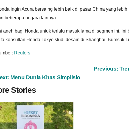
nda ingin Acura bersaing lebih baik di pasar China yang lebi
an beberapa negara lainnya.
ni aneh bagi Honda untuk terlalu masuk lama di segmen ini. I
ata konsultan Honda Tokyo studi desain di Shanghai, Bumsuk L
umber:
Reuters
ost
Previous:
Tre
ext:
Menu Dunia Khas Simplisio
avigation
re Stories