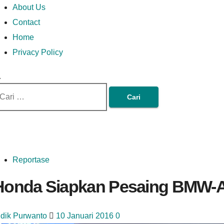
Money In Every Way
Money In Every
imary
Skip
Lets Talk About Money
About Us
enu
to
Contact
content
Home
Way
Privacy Policy
ri
tuk:
Reportase
Honda Siapkan Pesaing BMW-
idik Purwanto
10 Januari 2016
0