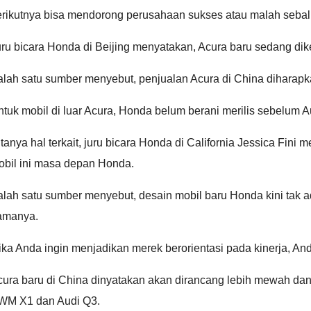
rikutnya bisa mendorong perusahaan sukses atau malah sebali
uru bicara Honda di Beijing menyatakan, Acura baru sedang d
lah satu sumber menyebut, penjualan Acura di China diharapkan
tuk mobil di luar Acura, Honda belum berani merilis sebelum Au
tanya hal terkait, juru bicara Honda di California Jessica F
obil ini masa depan Honda.
lah satu sumber menyebut, desain mobil baru Honda kini tak a
amanya.
ika Anda ingin menjadikan merek berorientasi pada kinerja, Anda
ura baru di China dinyatakan akan dirancang lebih mewah dan ka
WM X1 dan Audi Q3.