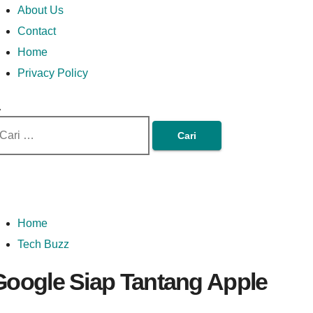
Money In Every Way
Money In Every
imary
Skip
Lets Talk About Money
About Us
enu
to
Contact
content
Home
Way
Privacy Policy
ri
tuk:
Home
Tech Buzz
Google Siap Tantang Apple