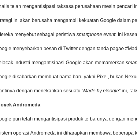
alis telah mengantisipasi raksasa perusahaan mesin pencari 
trategi ini akan berusaha mengambil kekuatan Google dalam 
Mereka menyebut sebagai peristiwa
smartphone event
. Ini kes
oogle menyebarkan pesan di Twitter dengan tanda pagae #Mad
elacak industri mengantisipasi Google akan memamerkan
smar
oogle dikabarkan membuat nama baru yakni Pixel, bukan Nexus
antinya dengan menekankan sesuatu “
Made by Google
” ini, 
royek Andromeda
oogle pun telah mengantisipasi produk terbarunya dengan me
Sistem operasi Andromeda ini diharapkan membawa beberapa k