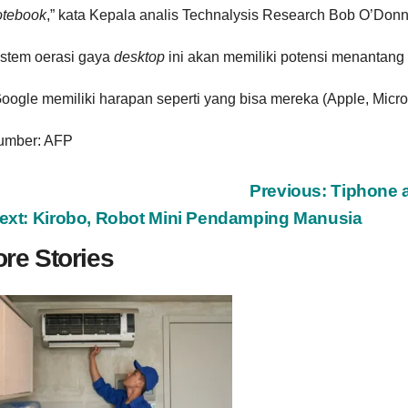
otebook
,” kata Kepala analis Technalysis Research Bob O’Donne
istem oerasi gaya
desktop
ini akan memiliki potensi menantang
oogle memiliki harapan seperti yang bisa mereka (Apple, Micros
umber: AFP
ost
Previous:
Tiphone 
ext:
Kirobo, Robot Mini Pendamping Manusia
avigation
re Stories