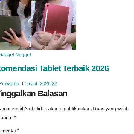
Gadget Nugget
omendasi Tablet Terbaik 2026
 Purwanto
16 Juli 2026
22
inggalkan Balasan
amat email Anda tidak akan dipublikasikan.
Ruas yang wajib
itandai
*
omentar
*