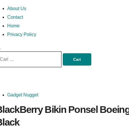
Skip
Money In Every
Lets Talk About Money
Money In Every Way
imary
About Us
to
enu
Contact
content
Home
Way
Privacy Policy
ri
tuk:
Gadget Nugget
BlackBerry Bikin Ponsel Boein
Black