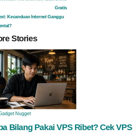
Gratis
avigation
ext:
Kecanduan Internet Ganggu
ental?
re Stories
Gadget Nugget
pa Bilang Pakai VPS Ribet? Cek VPS