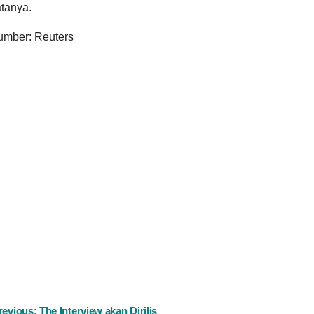
tanya.
umber: Reuters
ost
revious:
The Interview akan Dirilis