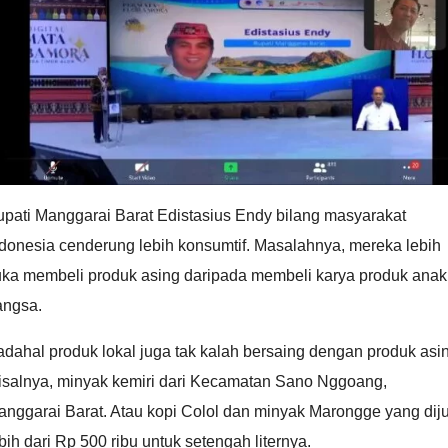
upati Manggarai Barat Edistasius Endy bilang masyarakat
donesia cenderung lebih konsumtif. Masalahnya, mereka lebih
uka membeli produk asing daripada membeli karya produk anak
angsa.
dahal produk lokal juga tak kalah bersaing dengan produk asi
isalnya, minyak kemiri dari Kecamatan Sano Nggoang,
nggarai Barat. Atau kopi Colol dan minyak Marongge yang dij
bih dari Rp 500 ribu untuk setengah liternya.