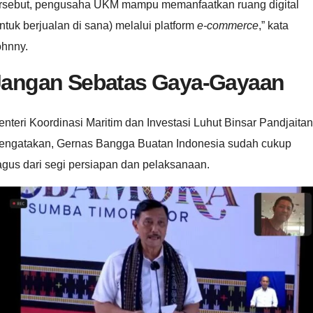
ersebut, pengusaha UKM mampu memanfaatkan ruang digital
ntuk berjualan di sana) melalui platform
e-commerce
,” kata
ohnny.
Jangan Sebatas Gaya-Gayaan
nteri Koordinasi Maritim dan Investasi Luhut Binsar Pandjaitan
engatakan, Gernas Bangga Buatan Indonesia sudah cukup
gus dari segi persiapan dan pelaksanaan.