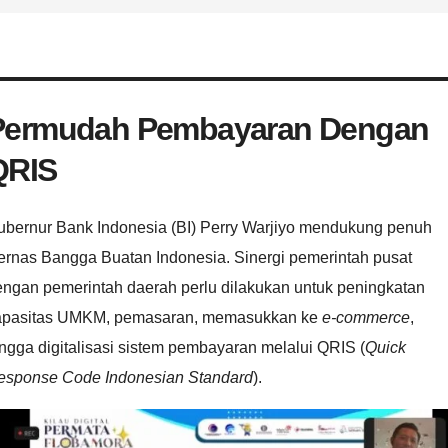
Permudah Pembayaran Dengan
QRIS
ubernur Bank Indonesia (BI) Perry Warjiyo mendukung penuh
ernas Bangga Buatan Indonesia. Sinergi pemerintah pusat
engan pemerintah daerah perlu dilakukan untuk peningkatan
apasitas UMKM, pemasaran, memasukkan ke
e-commerce
,
ngga digitalisasi sistem pembayaran melalui QRIS (
Quick
esponse Code Indonesian Standard
).