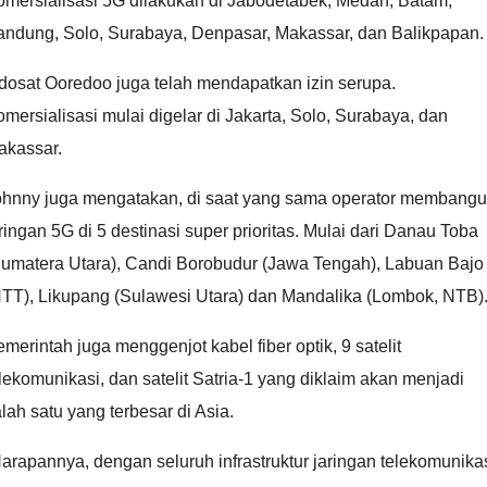
omersialisasi 5G dilakukan di Jabodetabek, Medan, Batam,
andung, Solo, Surabaya, Denpasar, Makassar, dan Balikpapan.
dosat Ooredoo juga telah mendapatkan izin serupa.
mersialisasi mulai digelar di Jakarta, Solo, Surabaya, dan
akassar.
ohnny juga mengatakan, di saat yang sama operator membang
ringan 5G di 5 destinasi super prioritas. Mulai dari Danau Toba
Sumatera Utara), Candi Borobudur (Jawa Tengah), Labuan Bajo
NTT), Likupang (Sulawesi Utara) dan Mandalika (Lombok, NTB)
merintah juga menggenjot kabel fiber optik, 9 satelit
lekomunikasi, dan satelit Satria-1 yang diklaim akan menjadi
lah satu yang terbesar di Asia.
arapannya, dengan seluruh infrastruktur jaringan telekomunika