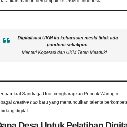
iharapkan mampu berdampak ke UKM di Indonesia.
Digitalisasi UKM itu keharusan meski tidak ada
pandemi sekalipun.
Menteri Koperasi dan UKM Teten Masduki
enparekraf Sandiaga Uno mengharapkan Puncak Waringin
ebagai
creative hub
baru yang memunculkan talenta berkompet
 bidang digital.
ana Desa Untuk Pelatihan Digita