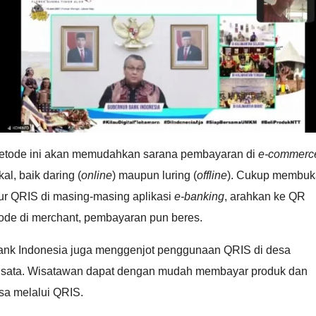
etode ini akan memudahkan sarana pembayaran di
e-commerc
kal, baik daring (
online
) maupun luring (
offline
). Cukup membuk
tur QRIS di masing-masing aplikasi
e-banking
, arahkan ke QR
ode di merchant, pembayaran pun beres.
ank Indonesia juga menggenjot penggunaan QRIS di desa
isata. Wisatawan dapat dengan mudah membayar produk dan
sa melalui QRIS.