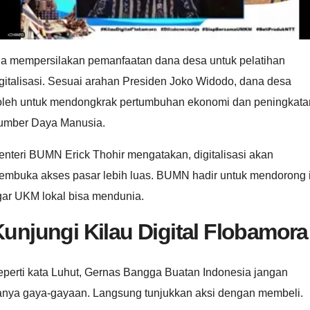
ia mempersilakan pemanfaatan dana desa untuk pelatihan
gitalisasi. Sesuai arahan Presiden Joko Widodo, dana desa
oleh untuk mendongkrak pertumbuhan ekonomi dan peningkata
umber Daya Manusia.
nteri BUMN Erick Thohir mengatakan, digitalisasi akan
embuka akses pasar lebih luas. BUMN hadir untuk mendorong i
gar UKM lokal bisa mendunia.
unjungi Kilau Digital Flobamora
eperti kata Luhut, Gernas Bangga Buatan Indonesia jangan
anya gaya-gayaan. Langsung tunjukkan aksi dengan membeli.