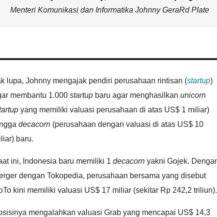
Menteri Komunikasi dan Informatika Johnny GeraRd Plate
k lupa, Johnny mengajak pendiri perusahaan rintisan (
startup
)
gar membantu 1.000
startup
baru agar menghasilkan
unicorn
tartup
yang memiliki valuasi perusahaan di atas US$ 1 miliar)
ingga
decacorn
(perusahaan dengan valuasi di atas US$ 10
liar) baru.
at ini, Indonesia baru memiliki 1
decacorn
yakni Gojek. Denga
erger dengan Tokopedia, perusahaan bersama yang disebut
To kini memiliki valuasi US$ 17 miliar (sekitar Rp 242,2 triliun).
osisinya mengalahkan valuasi Grab yang mencapai US$ 14,3