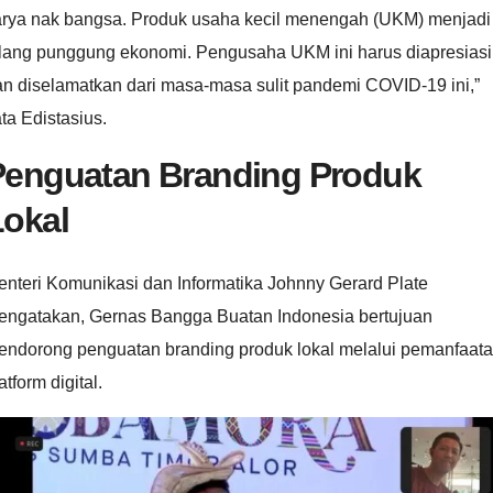
arya nak bangsa. Produk usaha kecil menengah (UKM) menjadi
ulang punggung ekonomi. Pengusaha UKM ini harus diapresiasi
an diselamatkan dari masa-masa sulit pandemi COVID-19 ini,”
ta Edistasius.
Penguatan Branding Produk
Lokal
nteri Komunikasi dan Informatika Johnny Gerard Plate
engatakan, Gernas Bangga Buatan Indonesia bertujuan
endorong penguatan branding produk lokal melalui pemanfaat
atform digital.