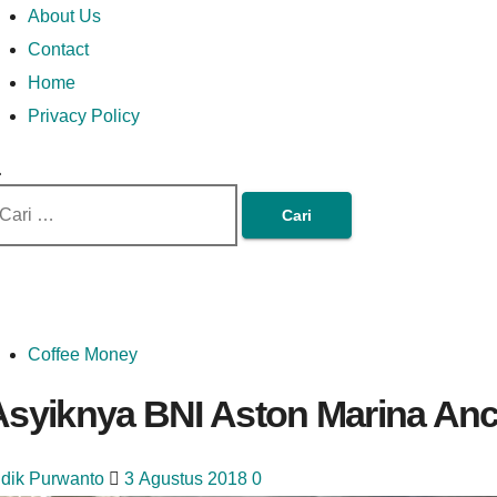
Money In Every Way
Money In Every
imary
Skip
Lets Talk About Money
About Us
enu
to
Contact
content
Home
Way
Privacy Policy
ri
tuk:
Coffee Money
Asyiknya BNI Aston Marina Anc
idik Purwanto
3 Agustus 2018
0