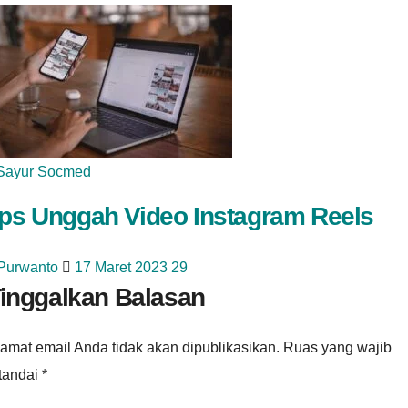
Sayur Socmed
ips Unggah Video Instagram Reels
 Purwanto
17 Maret 2023
29
inggalkan Balasan
amat email Anda tidak akan dipublikasikan.
Ruas yang wajib
itandai
*