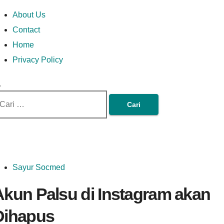
Skip
Money In Every
Lets Talk About Money
Money In Every Way
imary
About Us
to
enu
Contact
content
Home
Way
Privacy Policy
ri
tuk:
Sayur Socmed
Akun Palsu di Instagram akan
Dihapus