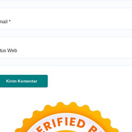
mail
*
itus Web