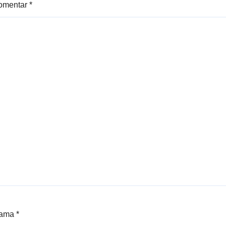
omentar
*
ama
*