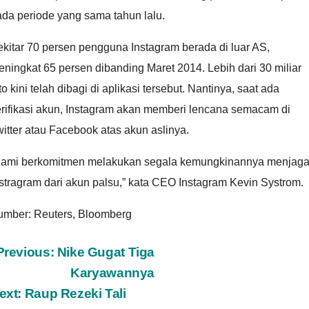
da periode yang sama tahun lalu.
kitar 70 persen pengguna Instagram berada di luar AS,
ningkat 65 persen dibanding Maret 2014. Lebih dari 30 miliar
to kini telah dibagi di aplikasi tersebut. Nantinya, saat ada
erifikasi akun, Instagram akan memberi lencana semacam di
itter atau Facebook atas akun aslinya.
Kami berkomitmen melakukan segala kemungkinannya menjag
stragram dari akun palsu,” kata CEO Instagram Kevin Systrom.
umber: Reuters, Bloomberg
ost
Previous:
Nike Gugat Tiga
Karyawannya
avigation
ext:
Raup Rezeki Tali