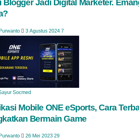
i Blogger Jadi Digital Marketer. Eman
a?
 Purwanto
3 Agustus 2024
7
Sayur Socmed
ikasi Mobile ONE eSports, Cara Terba
gkatkan Bermain Game
 Purwanto
26 Mei 2023
29