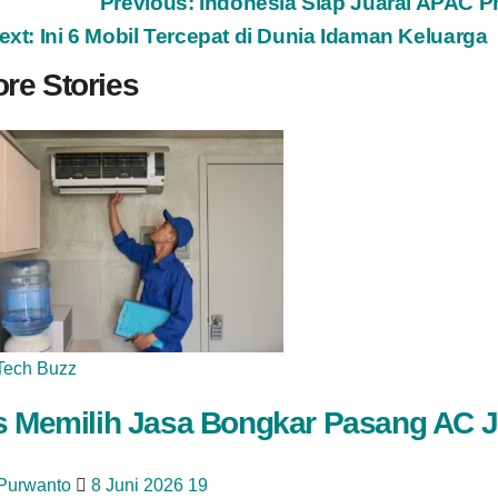
ost
Previous:
Indonesia Siap Juarai APAC P
ext:
Ini 6 Mobil Tercepat di Dunia Idaman Keluarga
avigation
re Stories
Tech Buzz
s Memilih Jasa Bongkar Pasang AC J
 Purwanto
8 Juni 2026
19