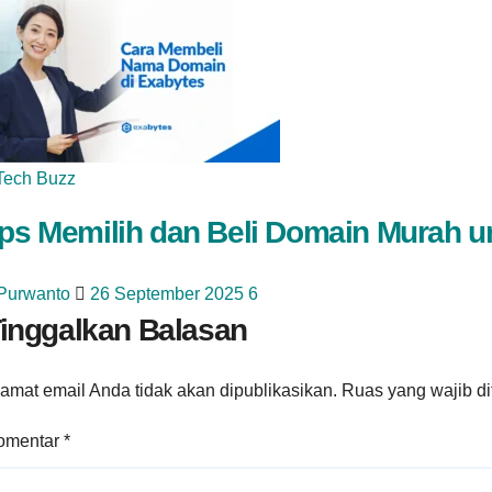
Tech Buzz
ips Memilih dan Beli Domain Murah 
 Purwanto
26 September 2025
6
inggalkan Balasan
amat email Anda tidak akan dipublikasikan.
Ruas yang wajib d
omentar
*