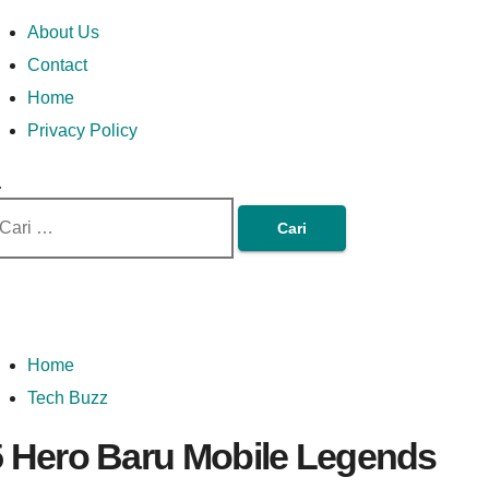
Skip
Money In Every
Lets Talk About Money
Money In Every Way
imary
About Us
to
enu
Contact
content
Home
Way
Privacy Policy
ri
tuk:
Home
Tech Buzz
5 Hero Baru Mobile Legends