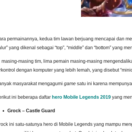
ara permainannya, kedua tim lawan berjuang mencapai dan men
alur” yang dikenal sebagai “top”, “middle” dan “bottom” yang 
 masing-masing tim, lima pemain masing-masing mengendalikan 
rkontrol dengan komputer yang lebih lemah, yang disebut “mini
anyak masyarakat mengagumi
game
satu ini karena mempunyai 
rikut ini beberapa daftar
hero Mobile Legends 2019
yang mena
Grock – Castle Guard
rock ini satu-satunya hero di Mobile Legends yang mampu men