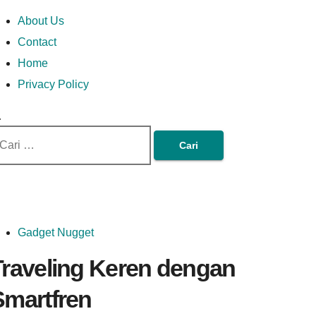
Skip
Money In Every
Lets Talk About Money
Money In Every Way
imary
About Us
to
enu
Contact
content
Home
Way
Privacy Policy
ri
tuk:
Gadget Nugget
Traveling Keren dengan
Smartfren