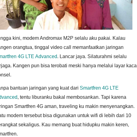
ingga kini, modem Andromax M2P selalu aku pakai. Kalau
ngen orangtua, tinggal video call memanfaatkan jaringan
martfren 4G LTE Advanced
. Lancar jaya. Silaturahmi selalu
rjaga. Kangen pun bisa terobati meski hanya melalui layar kaca
nsel.
npa bantuan jaringan yang kuat dari
Smartfren 4G LTE
dvanced
, tentu liburanku bakal membosankan. Tapi karena
aringan Smartfren 4G aman, traveling ku makin menyenangkan.
tu modem tersebut bisa digunakan untuk wifi di lebih dari 10
erangkat sekaligus. Kau memang buat hidupku makin keren,
artfren.