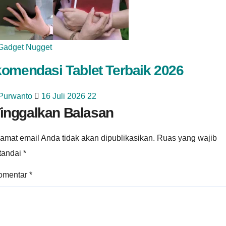
Gadget Nugget
omendasi Tablet Terbaik 2026
 Purwanto
16 Juli 2026
22
inggalkan Balasan
amat email Anda tidak akan dipublikasikan.
Ruas yang wajib
itandai
*
omentar
*