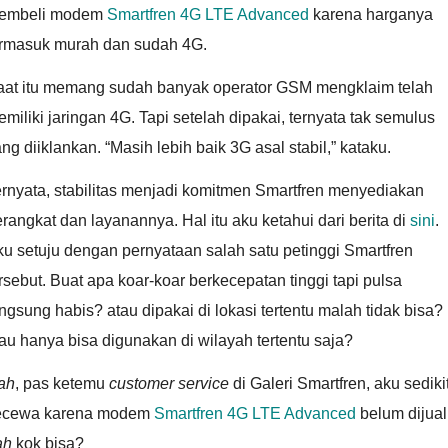
embeli modem
Smartfren 4G LTE Advanced
karena harganya
ermasuk murah dan sudah 4G.
aat itu memang sudah banyak operator GSM mengklaim telah
miliki jaringan 4G. Tapi setelah dipakai, ternyata tak semulus
ng diiklankan. “Masih lebih baik 3G asal stabil,” kataku.
rnyata, stabilitas menjadi komitmen Smartfren menyediakan
rangkat dan layanannya. Hal itu aku ketahui dari berita di
sini
.
u setuju dengan pernyataan salah satu petinggi Smartfren
rsebut. Buat apa koar-koar berkecepatan tinggi tapi pulsa
ngsung habis? atau dipakai di lokasi tertentu malah tidak bisa?
au hanya bisa digunakan di wilayah tertentu saja?
ah
, pas ketemu
customer service
di Galeri Smartfren, aku sediki
ecewa karena modem
Smartfren 4G LTE Advanced
belum dijual
ah
kok bisa?