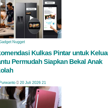
Gadget Nugget
omendasi Kulkas Pintar untuk Kelua
antu Permudah Siapkan Bekal Anak
olah
 Purwanto
20 Juli 2026
21