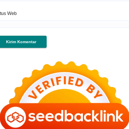
itus Web