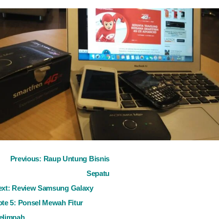
ost
Previous:
Raup Untung Bisnis
Sepatu
avigation
ext:
Review Samsung Galaxy
te 5: Ponsel Mewah Fitur
elimpah