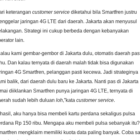
ari keterangan
customer service
diketahui bila Smartfren justru
enggelar jaringan 4G LTE dari daerah. Jakarta akan menyusul
elakangan. Strategi ini cukup berbeda dengan kebanyakan
erator lain.
alau kami gembar-gembor di Jakarta dulu, otomatis daerah past
hu. Dan kalau ternyata di daerah malah tidak bisa digunakan
ringan 4G Smartfren, pelanggan pasti kecewa. Jadi strateginya
mi balik, dari daerah dulu baru ke Jakarta. Nanti pas di Jakarta
mai diiklankan Smartfren punya jaringan 4G LTE, ternyata di
aerah sudah lebih duluan
loh
,”kata
customer service
.
hasil, aku hanya bisa membeli kartu perdana sekaligus pulsa
erdana Rp 150 ribu. Mengapa aku membeli pulsa sebanyak itu?
artfren mengklaim memiliki kuota data paling banyak. Coba sa